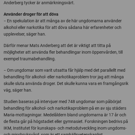
Anderberg tycker är anmärkningsvärt.
Använder droger för att döva
− En spekulation är att många av de här ungdomarna använder
alkohol eller narkotika för att döva sådana här erfarenheter och
upplevelser, säger han.
Därför menar Mats Anderberg att det är viktigt att titta på
möjligheter att använda fler behandlingar inom öppenvården, till
exempel traumabehandling.
− Om ungdomar som varit utsatta får hjälp med det parallellt med
behandling för alkohol- eller narkotikaproblem tror jag att många
skulle sluta använda droger. Det skulle kunna vara en framgångsrik
väg, säger han.
Studien baseras på intervjuer med 748 ungdomar som påbörjat
behandling för alkohol- och narkotikaproblem på en av sju städers
Maria-mottagningar. Medelåldern bland ungdomarna är 17 år och
de flesta går på högstadiet eller gymnasiet. Forskningen bedrivs på
IKM, Institutet för kunskaps- och metodutveckling inom ungdoms-
och missbruksvård, som är ett samhällsvetenskapligt