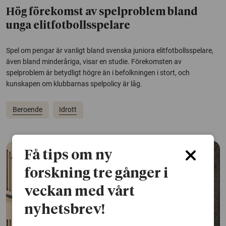
Hög förekomst av spelproblem bland
unga elitfotbollsspelare
Spel om pengar är vanligt bland svenska juniora elitfotbollsspelare,
även bland minderåriga, visar en studie. Förekomsten av
spelproblem är betydligt högre än i befolkningen i stort, och
kunskapen om klubbarnas spelpolicy är låg.
Beroende
Idrott
Få tips om ny
forskning tre gånger i
veckan med vårt
nyhetsbrev!