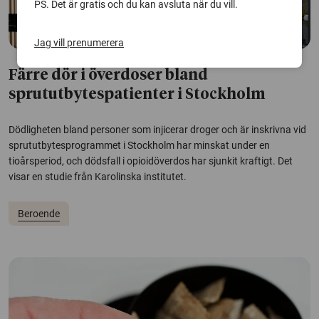
PS. Det är gratis och du kan avsluta när du vill.
Jag vill prenumerera
Färre dör i överdoser bland
sprututbytespatienter i Stockholm
Dödligheten bland personer som injicerar droger och är inskrivna vid
sprututbytesprogrammet i Stockholm har minskat under en
tioårsperiod, och dödsfall i opioidöverdos har sjunkit kraftigt. Det
visar en studie från Karolinska institutet.
Beroende