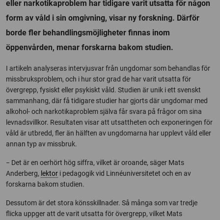
eller narkotikaproblem har tidigare varit utsatta för någon
form av våld i sin omgivning, visar ny forskning. Därför
borde fler behandlingsmöjligheter finnas inom
öppenvården, menar forskarna bakom studien.
I artikeln analyseras intervjusvar från ungdomar som behandlas för
missbruksproblem, och i hur stor grad de har varit utsatta för
övergrepp, fysiskt eller psykiskt våld. Studien är unik i ett svenskt
sammanhang, där få tidigare studier har gjorts där ungdomar med
alkohol- och narkotikaproblem själva får svara på frågor om sina
levnadsvillkor. Resultaten visar att utsattheten och exponeringen för
våld är utbredd, fler än hälften av ungdomarna har upplevt våld eller
annan typ av missbruk.
− Det är en oerhört hög siffra, vilket är oroande, säger Mats
Anderberg,
lektor
i pedagogik vid Linnéuniversitetet och en av
forskarna bakom studien.
Dessutom är det stora könsskillnader. Så många som var tredje
flicka uppger att de varit utsatta för övergrepp, vilket Mats