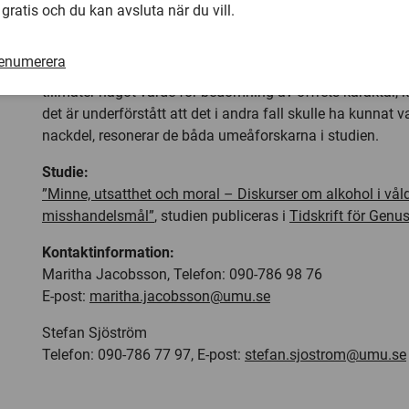
 gratis och du kan avsluta när du vill.
skuldbelägga offret. Rätten kan exempelvis nämna att det
som talar för att målsäganden skulle vara missbrukare.
renumerera
Att domstolarna alls tar upp påståenden om berusning s
tillmäter något värde för bedömning av offrets karaktär, k
det är underförstått att det i andra fall skulle ha kunnat v
nackdel, resonerar de båda umeåforskarna i studien.
Studie:
”Minne, utsatthet och moral – Diskurser om alkohol i vål
misshandelsmål”
, studien publiceras i
Tidskrift för Gen
Kontaktinformation:
Maritha Jacobsson, Telefon: 090-786 98 76
E-post:
maritha.jacobsson@umu.se
Stefan Sjöström
Telefon: 090-786 77 97, E-post:
stefan.sjostrom@umu.se