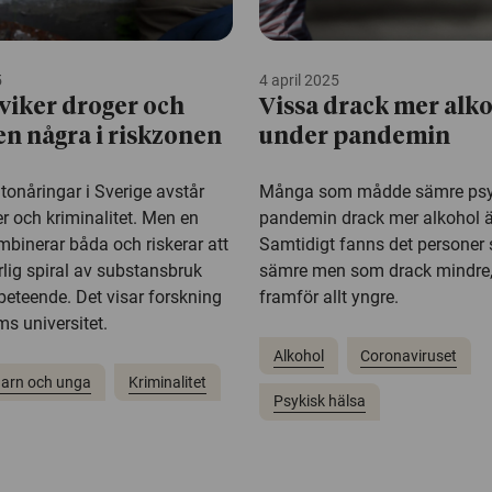
5
4 april 2025
viker droger och
Vissa drack mer alk
en några i riskzonen
under pandemin
 tonåringar i Sverige avstår
Många som mådde sämre psyk
er och kriminalitet. Men en
pandemin drack mer alkohol ä
mbinerar båda och riskerar att
Samtidigt fanns det persone
lig spiral av substansbruk
sämre men som drack mindre, 
 beteende. Det visar forskning
framför allt yngre.
s universitet.
Alkohol
Coronaviruset
arn och unga
Kriminalitet
Psykisk hälsa