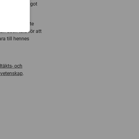
 inte finns något
om de ändå inte
an dock tala för att
ara till hennes
dtäkts- och
usvetenskap
.