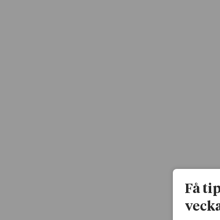
Få ti
vecka