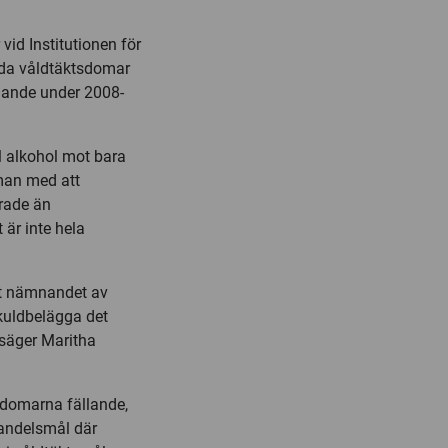
id Institutionen för
alda våldtäktsdomar
ande under 2008-
ll alkohol mot bara
man med att
erade än
är inte hela
att nämnandet av
skuldbelägga det
, säger Maritha
 domarna fällande,
handelsmål där