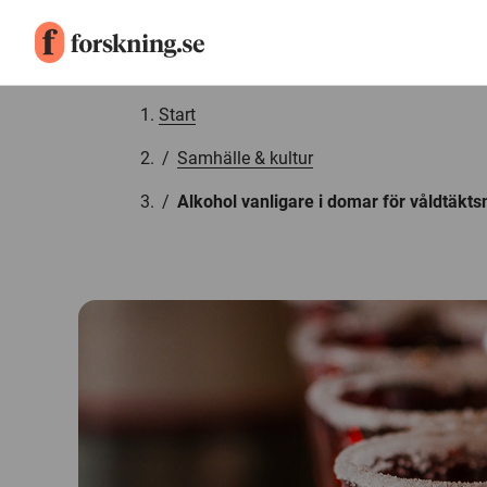
Gå till innehåll
Start
/
Samhälle & kultur
/
Alkohol vanligare i domar för våldtäkt