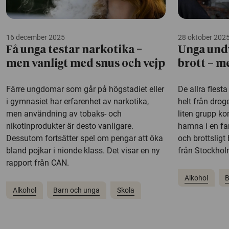
16 december 2025
28 oktober 202
Få unga testar narkotika −
Unga und
men vanligt med snus och vejp
brott – m
Färre ungdomar som går på högstadiet eller
De allra flesta
i gymnasiet har erfarenhet av narkotika,
helt från drog
men användning av tobaks- och
liten grupp ko
nikotinprodukter är desto vanligare.
hamna i en far
Dessutom fortsätter spel om pengar att öka
och brottsligt
bland pojkar i nionde klass. Det visar en ny
från Stockholm
rapport från CAN.
Alkohol
B
Alkohol
Barn och unga
Skola