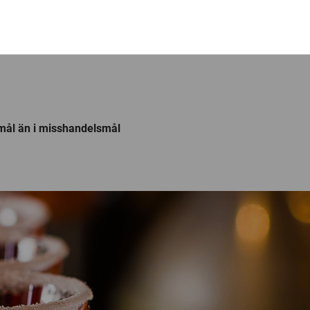
smål än i misshandelsmål