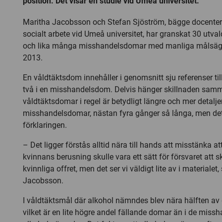
position. Det visar en studie vid Umeå universitet.
Maritha Jacobsson och Stefan Sjöström, bägge docenter v
socialt arbete vid Umeå universitet, har granskat 30 utv
och lika många misshandelsdomar med manliga målsäg
2013.
En våldtäktsdom innehåller i genomsnitt sju referenser ti
två i en misshandelsdom. Delvis hänger skillnaden sam
våldtäktsdomar i regel är betydligt längre och mer detalj
misshandelsdomar, nästan fyra gånger så långa, men det 
förklaringen.
– Det ligger förstås alltid nära till hands att misstänka 
kvinnans berusning skulle vara ett sätt för försvaret att 
kvinnliga offret, men det ser vi väldigt lite av i materialet
Jacobsson.
I våldtäktsmål där alkohol nämndes blev nära hälften av
vilket är en lite högre andel fällande domar än i de miss