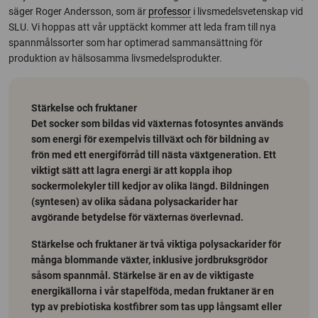
säger Roger Andersson, som är
professor
i livsmedelsvetenskap vid
SLU. Vi hoppas att vår upptäckt kommer att leda fram till nya
spannmålssorter som har optimerad sammansättning för
produktion av hälsosamma livsmedelsprodukter.
Stärkelse och fruktaner
Det socker som bildas vid växternas fotosyntes används
som energi för exempelvis tillväxt och för bildning av
frön med ett energiförråd till nästa växtgeneration. Ett
viktigt sätt att lagra energi är att koppla ihop
sockermolekyler till kedjor av olika längd. Bildningen
(syntesen) av olika sådana polysackarider har
avgörande betydelse för växternas överlevnad.
Stärkelse och fruktaner är två viktiga polysackarider för
många blommande växter, inklusive jordbruksgrödor
såsom spannmål. Stärkelse är en av de viktigaste
energikällorna i vår stapelföda, medan fruktaner är en
typ av prebiotiska kostfibrer som tas upp långsamt eller