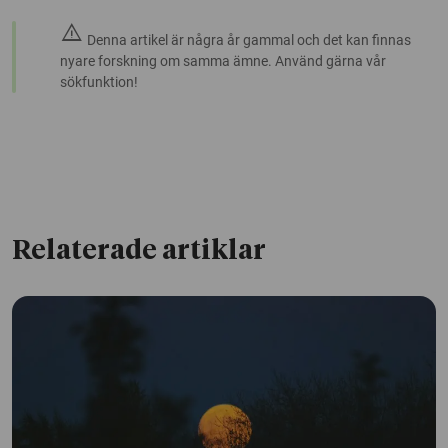
warning
Denna artikel är några år gammal och det kan finnas
nyare forskning om samma ämne. Använd gärna vår
sökfunktion!
Relaterade artiklar