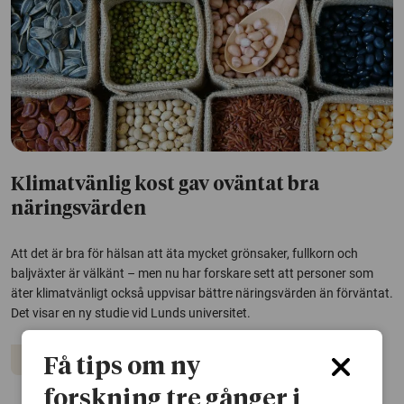
Klimatvänlig kost gav oväntat bra
näringsvärden
Att det är bra för hälsan att äta mycket grönsaker, fullkorn och
baljväxter är välkänt – men nu har forskare sett att personer som
äter klimatvänligt också uppvisar bättre näringsvärden än förväntat.
Det visar en ny studie vid Lunds universitet.
Kost
Klimatet
Få tips om ny
forskning tre gånger i