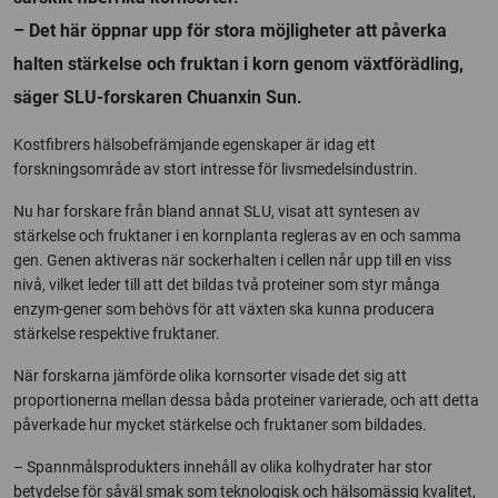
– Det här öppnar upp för stora möjligheter att påverka
halten stärkelse och fruktan i korn genom växtförädling,
säger SLU-forskaren Chuanxin Sun.
Kostfibrers hälsobefrämjande egenskaper är idag ett
forskningsområde av stort intresse för livsmedelsindustrin.
Nu har forskare från bland annat SLU, visat att syntesen av
stärkelse och fruktaner i en kornplanta regleras av en och samma
gen. Genen aktiveras när sockerhalten i cellen når upp till en viss
nivå, vilket leder till att det bildas två proteiner som styr många
enzym-gener som behövs för att växten ska kunna producera
stärkelse respektive fruktaner.
När forskarna jämförde olika kornsorter visade det sig att
proportionerna mellan dessa båda proteiner varierade, och att detta
påverkade hur mycket stärkelse och fruktaner som bildades.
– Spannmålsprodukters innehåll av olika kolhydrater har stor
betydelse för såväl smak som teknologisk och hälsomässig kvalitet,