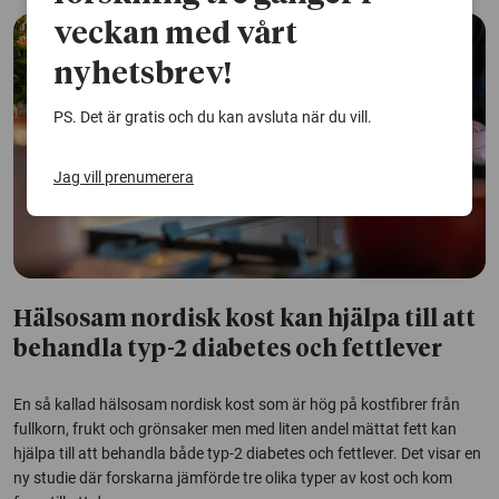
veckan med vårt
nyhetsbrev!
PS. Det är gratis och du kan avsluta när du vill.
Jag vill prenumerera
Hälsosam nordisk kost kan hjälpa till att
behandla typ-2 diabetes och fettlever
En så kallad hälsosam nordisk kost som är hög på kostfibrer från
fullkorn, frukt och grönsaker men med liten andel mättat fett kan
hjälpa till att behandla både typ-2 diabetes och fettlever. Det visar en
ny studie där forskarna jämförde tre olika typer av kost och kom