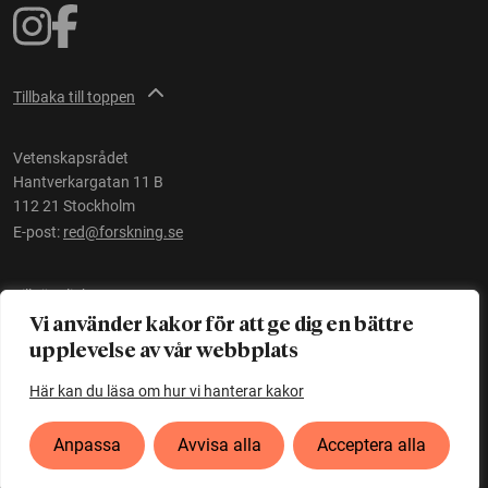
Tillbaka till toppen
Vetenskapsrådet
Hantverkargatan 11 B
112 21 Stockholm
E-post:
red@forskning.se
Tillgänglighet
Vi använder kakor för att ge dig en bättre
upplevelse av vår webbplats
Ett initiativ av
Vetenskapsrådet
Här kan du läsa om hur vi hanterar kakor
Anpassa
Avvisa alla
Acceptera alla