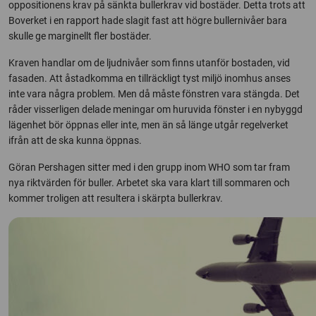
oppositionens krav på sänkta bullerkrav vid bostäder. Detta trots att
Boverket i en rapport hade slagit fast att högre bullernivåer bara
skulle ge marginellt fler bostäder.
Kraven handlar om de ljudnivåer som finns utanför bostaden, vid
fasaden. Att åstadkomma en tillräckligt tyst miljö inomhus anses
inte vara några problem. Men då måste fönstren vara stängda. Det
råder visserligen delade meningar om huruvida fönster i en nybyggd
lägenhet bör öppnas eller inte, men än så länge utgår regelverket
ifrån att de ska kunna öppnas.
Göran Pershagen sitter med i den grupp inom WHO som tar fram
nya riktvärden för buller. Arbetet ska vara klart till sommaren och
kommer troligen att resultera i skärpta bullerkrav.