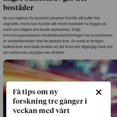
bostäder
De nya reglerna för bostäder påverkar framför allt buller från
vägtrafik; i teorin kan framför allt mindre bostäder nu byggas på
mark som tidigare inte kunde exploateras. Enligt
branschorganisationen Studentbostadsföretagen har produktionen
av studentbostäder ökat de senaste åren. En orsak är de lägre
bullerkraven som både innebär att det finns mer tillgänglig mark och
att marken kan utnyttjas mer effektivt.
Få tips om ny
forskning tre gånger i
veckan med vårt