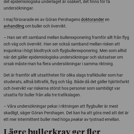
det epidemiologiska underlaget är osäkert, det finns för få
undersökningar.
I maj försvarade en av Göran Pershagens
doktorander
en
avhandling
om buller och övervikt.
– Han ser ett samband mellan bullerexponering framför allt från flyg
och väg och övervikt. Han ser också samband mellan risken att
insjunkna i högt blodtryck och flygbullerexponering. Men som alltid
när det gäller epidemiologiska undersökningar och slutsatser om
orsak måste man ha flera undersökningar i samma riktning.
Det är framför allt utsattheten för olika slags trafikbuller som har
studerats, alltså biltrafik, flyg och tåg. Både då det gäller hjärtinfarkt
och övervikt var riskerna störst hos personer som samtidigt var
utsatta för buller från alla tre trafikslagen.
– Våra undersökningar pekar i riktningen att flygbuller är mest
skadligt, säger Göran Pershagen. Det kan ha att göra med att det är
ett mer intermittent buller med höga
peakar
av tystnad emellan.
Lägre bullerkrav ger fler