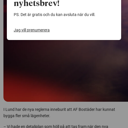
nyhetsbrev!
PS. Det är gratis och du kan avsluta när du vill.
Jag vill prenumerera
I Lund har de nya reglerna inneburit att AF Bostäder har kunnat
bygga fler små lägenheter.
– Vi hade en detaljplan som höll på att tas fram när den nya