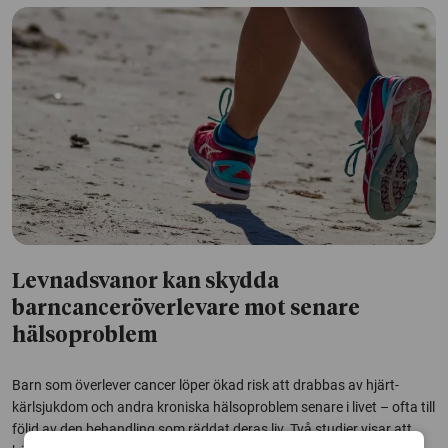
Levnadsvanor kan skydda
barncanceröverlevare mot senare
hälsoproblem
Barn som överlever cancer löper ökad risk att drabbas av hjärt-
kärlsjukdom och andra kroniska hälsoproblem senare i livet – ofta till
följd av den behandling som räddat deras liv. Två studier visar att