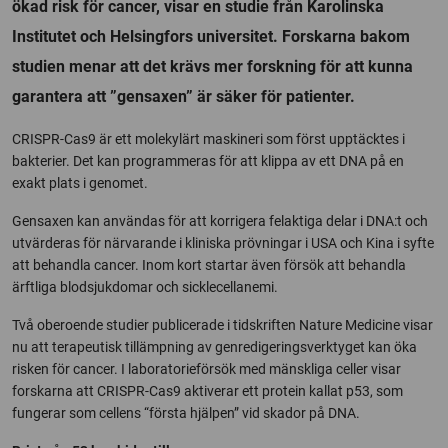
ökad risk för cancer, visar en studie från Karolinska
Institutet och Helsingfors universitet. Forskarna bakom
studien menar att det krävs mer forskning för att kunna
garantera att ”gensaxen” är säker för patienter.
CRISPR-Cas9 är ett molekylärt maskineri som först upptäcktes i
bakterier. Det kan programmeras för att klippa av ett DNA på en
exakt plats i genomet.
Gensaxen kan användas för att korrigera felaktiga delar i DNA:t och
utvärderas för närvarande i kliniska prövningar i USA och Kina i syfte
att behandla cancer. Inom kort startar även försök att behandla
ärftliga blodsjukdomar och sicklecellanemi.
Två oberoende studier publicerade i tidskriften Nature Medicine visar
nu att terapeutisk tillämpning av genredigeringsverktyget kan öka
risken för cancer. I laboratorieförsök med mänskliga celler visar
forskarna att CRISPR-Cas9 aktiverar ett protein kallat p53, som
fungerar som cellens “första hjälpen” vid skador på DNA.