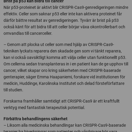
Brist på p53 kan bidra till cancer
När p53-proteinet är aktivt blir CRISPR-Cas9-genredigeringen mindre
effektiv. Celler som saknar p53 eller inte kan aktivera proteinet får
därför bättre resultat av genredigeringen. Tyvärr är brist på p53
också känt för att bidra till att celler börjar växa okontrollerbart och
omvandlas till cancerceller.
– Genom att plocka ut celler som med hjälp av CRISPR-Cas9-
tekniken lyckats reparera den skadade gen som vi tänkt reparera,
kan vi också oavsiktligt komma att välja celler utan funktionellt p53.
Om cellerna sedan transplanteras in i en patient kan de ge upphov till
cancer, vilket skapar oro kring säkerheten med CRISPR-baserade
genterapier, säger Emma Haapaniemi, forskare vid institutionen för
medicin, Huddinge, Karolinska Institutet och delad försteförfattare
till studien.
Forskarna framhåller samtidigt att CRISPR-Cas9 är ett kraftfullt
verktyg med fantastisk terapeutisk potential.
Förbättra behandlingens säkerhet
– Liksom alla medicinska behandlingar kan CRISPR-Cas9-baserade
terapier ha biverkningar som patienter och vårdgivare bör vara