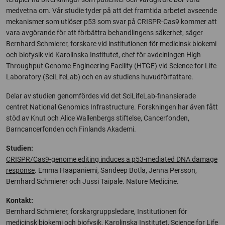
medvetna om. Vår studie tyder på att det framtida arbetet avseende
mekanismer som utlöser p53 som svar på CRISPR-Cas9 kommer att
vara avgörande för att förbättra behandlingens säkerhet, säger
Bernhard Schmierer, forskare vid institutionen för medicinsk biokemi
och biofysik vid Karolinska Institutet, chef för avdelningen High
Throughput Genome Engineering Facility (HTGE) vid Science for Life
Laboratory (SciLifeLab) och en av studiens huvudförfattare.
Delar av studien genomfördes vid det SciLifeLab-finansierade
centret National Genomics Infrastructure. Forskningen har även fått
stöd av Knut och Alice Wallenbergs stiftelse, Cancerfonden,
Barncancerfonden och Finlands Akademi.
Studien:
CRISPR/Cas9-genome editing induces a p53-mediated DNA damage
response
. Emma Haapaniemi, Sandeep Botla, Jenna Persson,
Bernhard Schmierer och Jussi Taipale. Nature Medicine.
Kontakt:
Bernhard Schmierer, forskargruppsledare, Institutionen för
medicinsk biokemi och biofysik, Karolinska Institutet, Science for Life