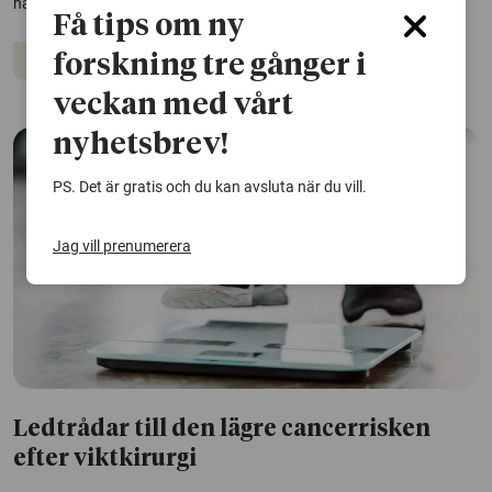
hälsosamma levnadsvanor kan minska den här risken.
Få tips om ny
Cancer
Hjärt-kärlsjukdomar
forskning tre gånger i
veckan med vårt
nyhetsbrev!
PS. Det är gratis och du kan avsluta när du vill.
Jag vill prenumerera
Ledtrådar till den lägre cancerrisken
efter viktkirurgi