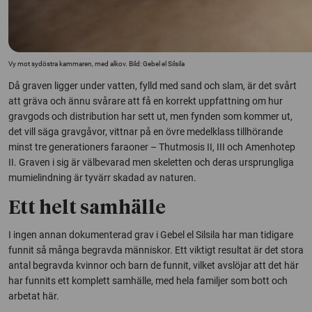
Vy mot sydöstra kammaren, med alkov. Bild: Gebel el Silsila
Då graven ligger under vatten, fylld med sand och slam, är det svårt
att gräva och ännu svårare att få en korrekt uppfattning om hur
gravgods och distribution har sett ut, men fynden som kommer ut,
det vill säga gravgåvor, vittnar på en övre medelklass tillhörande
minst tre generationers faraoner – Thutmosis II, III och Amenhotep
II. Graven i sig är välbevarad men skeletten och deras ursprungliga
mumielindning är tyvärr skadad av naturen.
Ett helt samhälle
I ingen annan dokumenterad grav i Gebel el Silsila har man tidigare
funnit så många begravda människor. Ett viktigt resultat är det stora
antal begravda kvinnor och barn de funnit, vilket avslöjar att det här
har funnits ett komplett samhälle, med hela familjer som bott och
arbetat här.