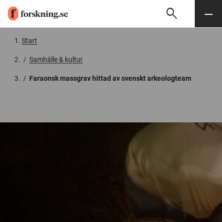
search
Sök
Meny
Gå till innehåll
Start
/
Samhälle & kultur
/
Faraonsk massgrav hittad av svenskt arkeologteam