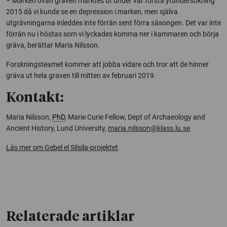
– Marken ovan graven märktes ut under vår första ytundersökning
2015 då vi kunde se en depression i marken, men själva
utgrävningarna inleddes inte förrän sent förra säsongen. Det var inte
förrän nu i höstas som vi lyckades komma ner i kammaren och börja
gräva, berättar Maria Nilsson.
Forskningsteamet kommer att jobba vidare och tror att de hinner
gräva ut hela graven till mitten av februari 2019.
Kontakt:
Maria Nilsson,
PhD
, Marie Curie Fellow, Dept of Archaeology and
Ancient History, Lund University,
maria.nilsson@klass.lu.se
Läs mer om Gebel el Silsila-projektet
Relaterade artiklar