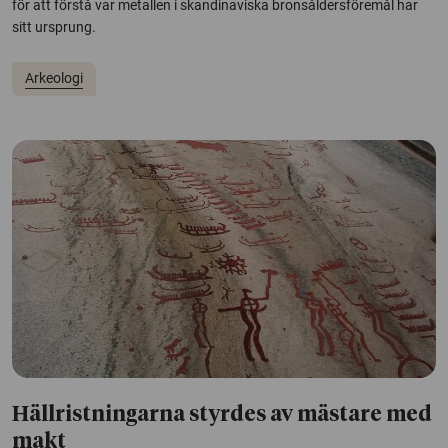
för att förstå var metallen i skandinaviska bronsåldersföremål har
sitt ursprung.
Arkeologi
Hällristningarna styrdes av mästare med
makt