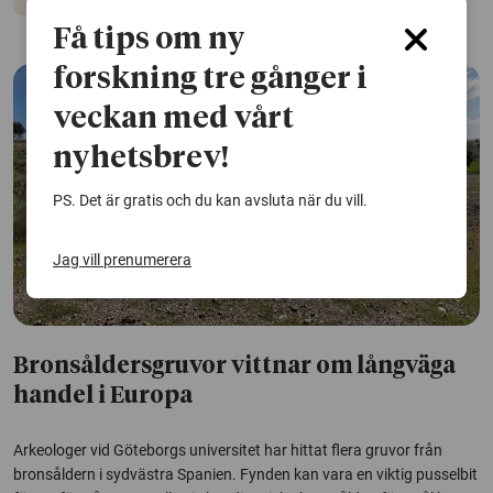
Få tips om ny
forskning tre gånger i
veckan med vårt
nyhetsbrev!
PS. Det är gratis och du kan avsluta när du vill.
Jag vill prenumerera
Bronsåldersgruvor vittnar om långväga
handel i Europa
Arkeologer vid Göteborgs universitet har hittat flera gruvor från
bronsåldern i sydvästra Spanien. Fynden kan vara en viktig pusselbit