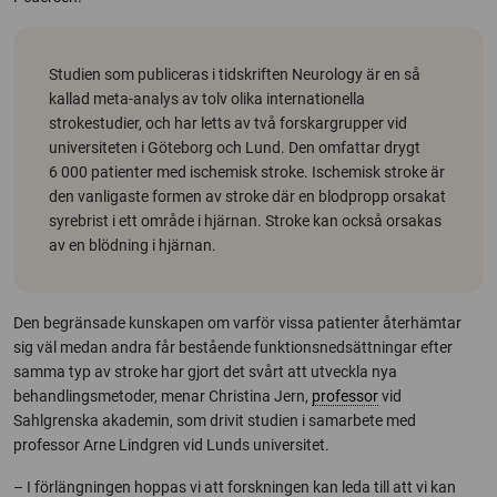
Studien som publiceras i tidskriften Neurology är en så
kallad meta-analys av tolv olika internationella
strokestudier, och har letts av två forskargrupper vid
universiteten i Göteborg och Lund. Den omfattar drygt
6 000 patienter med ischemisk stroke. Ischemisk stroke är
den vanligaste formen av stroke där en blodpropp orsakat
syrebrist i ett område i hjärnan. Stroke kan också orsakas
av en blödning i hjärnan.
Den begränsade kunskapen om varför vissa patienter återhämtar
sig väl medan andra får bestående funktionsnedsättningar efter
samma typ av stroke har gjort det svårt att utveckla nya
behandlingsmetoder, menar Christina Jern,
professor
vid
Sahlgrenska akademin, som drivit studien i samarbete med
professor Arne Lindgren vid Lunds universitet.
– I förlängningen hoppas vi att forskningen kan leda till att vi kan