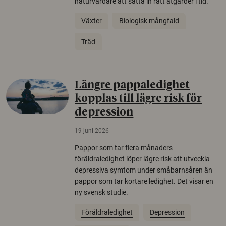
naturvårdare att sätta in rätt åtgärder i tid.
Växter
Biologisk mångfald
Träd
Längre pappaledighet
kopplas till lägre risk för
depression
19 juni 2026
Pappor som tar flera månaders
föräldraledighet löper lägre risk att utveckla
depressiva symtom under småbarnsåren än
pappor som tar kortare ledighet. Det visar en
ny svensk studie.
Föräldraledighet
Depression