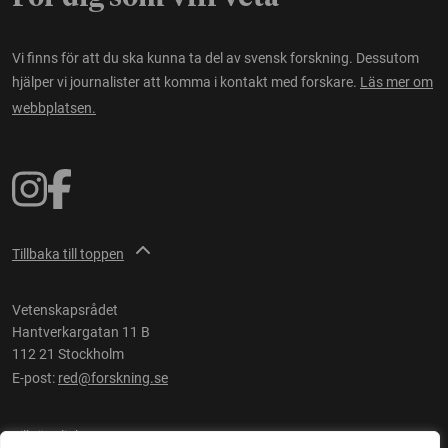
Vi finns för att du ska kunna ta del av svensk forskning. Dessutom
hjälper vi journalister att komma i kontakt med forskare.
Läs mer om
webbplatsen.
Tillbaka till toppen
Vetenskapsrådet
Hantverkargatan 11 B
112 21 Stockholm
E-post:
red@forskning.se
Tillgänglighet