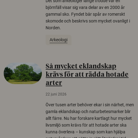
Det som arkeologer länge trodde var en
björnfäll visar sig vara delar av en 2000 år
gammal sko. Fyndet bär spår av romerskt
skomode och beskrivs som mycket ovanligt i
Norden.
Arkeologi
Så mycket eklandskap
krävs för att rädda hotade
arter
22 juni 2026
Över tusen arter behöver ekar i sin närhet, men
gamla eklandskap och naturbetesmarker blir
allt färre. Nu har forskare kartlagt hur mycket
livsmiljö som krävs för att hotade arter ska
kunna överleva – kunskap som kan hjälpa