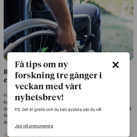
Få tips om ny
Ryggmärgsskador kan läka med hjälp av
forskning tre gånger i
elektricitet
veckan med vårt
Forskare har tagit fram ett implantat som med hjälp av elektricitet
nyhetsbrev!
kan ge råttor med ryggmärgsskador sin rörelseförmåga tillbaka.
Genombrottet väcker hopp om en behandling för människor som till
PS. Det är gratis och du kan avsluta när du vill.
följd av skador på ryggmärgen har förlorat känsel och funktion i
delar av kroppen.
Jag vill prenumerera