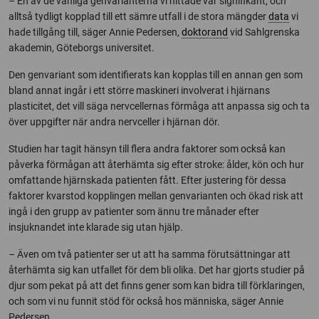
– En av de vanliga genvarianterna vi hittade var signifikant, och
alltså tydligt kopplad till ett sämre utfall i de stora mängder
data
vi
hade tillgång till, säger Annie Pedersen,
doktorand
vid Sahlgrenska
akademin, Göteborgs universitet.
Den genvariant som identifierats kan kopplas till en annan gen som
bland annat ingår i ett större maskineri involverat i hjärnans
plasticitet, det vill säga nervcellernas förmåga att anpassa sig och ta
över uppgifter när andra nervceller i hjärnan dör.
Studien har tagit hänsyn till flera andra faktorer som också kan
påverka förmågan att återhämta sig efter stroke: ålder, kön och hur
omfattande hjärnskada patienten fått. Efter justering för dessa
faktorer kvarstod kopplingen mellan genvarianten och ökad risk att
ingå i den grupp av patienter som ännu tre månader efter
insjuknandet inte klarade sig utan hjälp.
– Även om två patienter ser ut att ha samma förutsättningar att
återhämta sig kan utfallet för dem bli olika. Det har gjorts studier på
djur som pekat på att det finns gener som kan bidra till förklaringen,
och som vi nu funnit stöd för också hos människa, säger Annie
Pedersen.