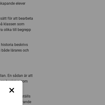
sskapande elever
ätt för att bearbeta
 på klassen som
a olika till begrepp
 historia beskrivs
 i både lärares och
lan. En sådan är att
rmåga beskrivs som
rvisning framställs
itiskt reflekterande