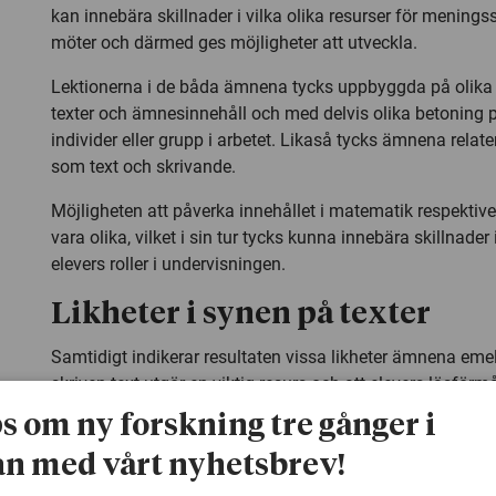
kan innebära skillnader i vilka olika resurser för mening
möter och därmed ges möjligheter att utveckla.
Lektionerna i de båda ämnena tycks uppbyggda på olika s
texter och ämnesinnehåll och med delvis olika betoning
individer eller grupp i arbetet. Likaså tycks ämnena relater
som text och skrivande.
Möjligheten att påverka innehållet i matematik respektive
vara olika, vilket i sin tur tycks kunna innebära skillnader
elevers roller i undervisningen.
Likheter i synen på texter
Samtidigt indikerar resultaten vissa likheter ämnena emel
skriven text utgör en viktig resurs och att elevers läsfö
viktig i både matematik- och historieämnena.
ps om ny forskning tre gånger i
En viktig likhet är också att de texter som används i unde
n med vårt nyhetsbrev!
som fakta och redskap för att lära in. Däremot tycks ett kr