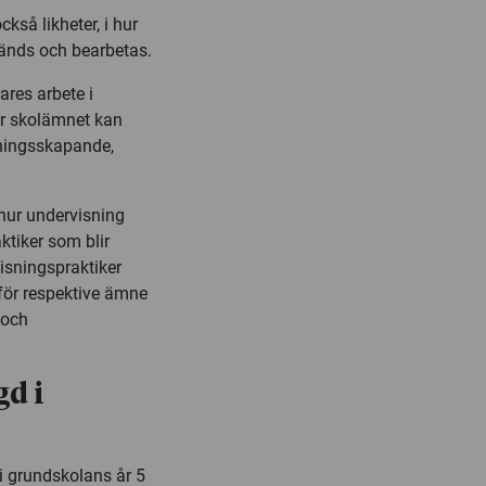
kså likheter, i hur
vänds och bearbetas.
res arbete i
ur skolämnet kan
eningsskapande,
ur undervisning
ktiker som blir
visningspraktiker
 för respektive ämne
g och
d i
i grundskolans år 5