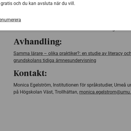
förhållningssätt till texter vara mer ovanligt i ämnesunde
 gratis och du kan avsluta när du vill.
En möjlig utvecklingsväg för båda ämnena beskrivs därm
renumerera
elever ökade möjligheter till kritiskt granskande arbete uti
texter i både matematik- och historieundervisningen.
Avhandling:
Samma lärare – olika praktiker?: en studie av literacy 
grundskolans tidiga ämnesundervisning
Kontakt:
Monica Egelström, Institutionen för språkstudier, Umeå uni
på Högskolan Väst, Trollhättan,
monica.egelstrom@umu.