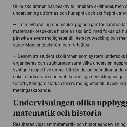
Olika skolämnen har beskrivits innebära skillnader, men oc
undervisning utformas och hur språk och skriftspråk an
– I min avhandling undersöker jag och jämför samma lära
matematik respektive historia i skolår 5, med fokus på h
påverka elevers möjligheter till literacyutveckling och m
säger Monica Egelström och fortsätter:
– Genom att studera skolämnen som system undersöks h
organiseras och struktureras samt vilka undervisningspra
synliga i respektive ämne. Utifrån dessa befintliga under
söker studien också identifiera möjliga utvecklingsvägar
för att ytterligare stärka elevers möjligheter till utvecklin
meningsskapande.
Undervisningen olika uppbygg
matematik och historia
Resultaten visar att matematik- och historieundervisning 