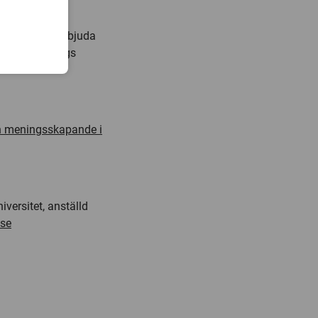
rvisningen.
ed vara att erbjuda
från olika slags
och meningsskapande i
versitet, anställd
se