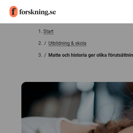
Gå till innehåll
Start
/
Utbildning & skola
/
Matte och historia ger olika förutsättni