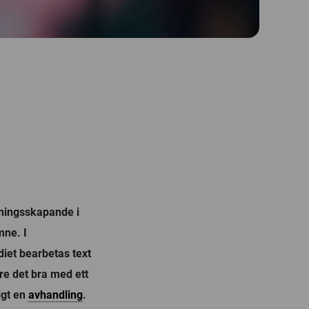
eningsskapande i
mne. I
iet bearbetas text
re det bra med ett
ligt en
avhandling
.