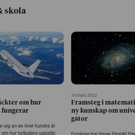
& skola
18 mars 2022
äckter om hur
Framsteg i matemati
 fungerar
ny kunskap om univ
gåtor
ar sig an en över hundra år
om hur turbulens uppstår.
Forskare har länge försökt för