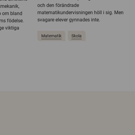
och den förändrade
ntmekanik,
matematikundervisningen höll i sig. Men
ap om bland
svagare elever gynnades inte.
ms födelse.
e viktiga
Matematik
Skola