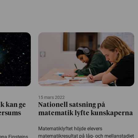
15 mars 2022
k kan ge
Nationell satsning på
ersums
matematik lyfte kunskaperna
Matematiklyftet höjde elevers
matematikresultat på låg- och mellanstadiet
ena Einsteins