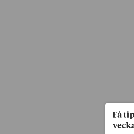
Få ti
vecka