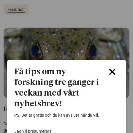
Evolution
Få tips om ny
forskning tre gånger i
veckan med vårt
nyhetsbrev!
Enögd varelse gav upphov till våra ögon
PS. Det är gratis och du kan avsluta när du vill.
Det finns en liten cyklop bland våra allra äldsta förfäder. De
gemensamma släktrötterna delas av människor och alla andra
Jag vill prenumerera