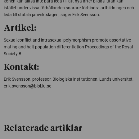
könen kan alltså inte bara leda till att nya arter bildas, utan kan
istället under vissa förhållanden snarare förhindra artbildningen och
leda till stabila jämviktslägen, säger Erik Svensson.
Artikel:
Sexual conflict and intrasexual polymorphism promote assortative
mating and halt population differentiation
Proceedings of the Royal
Society B.
Kontakt:
Erik Svensson, professor, Biologiska institutionen, Lunds universitet,
erik.svensson@biol.lu.se
Relaterade artiklar