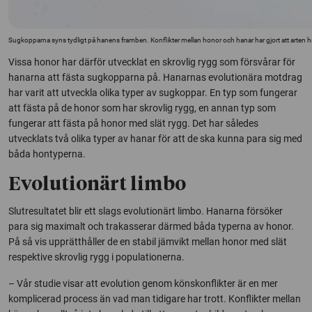
Sugkopparna syns tydligt på hanens framben. Konflikter mellan honor och hanar har gjort att arten ha
Vissa honor har därför utvecklat en skrovlig rygg som försvårar för
hanarna att fästa sugkopparna på. Hanarnas evolutionära motdrag
har varit att utveckla olika typer av sugkoppar. En typ som fungerar
att fästa på de honor som har skrovlig rygg, en annan typ som
fungerar att fästa på honor med slät rygg. Det har således
utvecklats två olika typer av hanar för att de ska kunna para sig med
båda hontyperna.
Evolutionärt limbo
Slutresultatet blir ett slags evolutionärt limbo. Hanarna försöker
para sig maximalt och trakasserar därmed båda typerna av honor.
På så vis upprätthåller de en stabil jämvikt mellan honor med slät
respektive skrovlig rygg i populationerna.
– Vår studie visar att evolution genom könskonflikter är en mer
komplicerad process än vad man tidigare har trott. Konflikter mellan