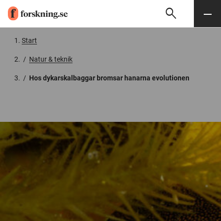
search
Sök
Meny
Gå till innehåll
Start
/
Natur & teknik
/
Hos dykarskalbaggar bromsar hanarna evolutionen