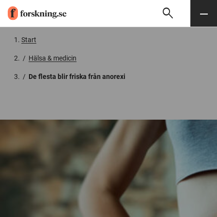
search
Sök
Meny
Gå till innehåll
Start
/
Hälsa & medicin
/
De flesta blir friska från anorexi