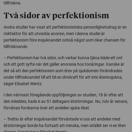
tillfriskna.
Två sidor av perfektionism
Andra studier har visat att perfektionistiska personlighetsdrag är en
riskfaktor för att utveckla anorexi, men i denna studie är
perfektionism före insjuknandet också något som ökar chansen för
tillfrisknande.
– Perfektionism har två sidor, och verkar kunna tjäna både ett ont
och ett gott syfte när det gäller anorexia hos tonåringar. Kanske är
det så att den perfektionism som drev på sjukdomen förändrades
under tillfrisknandet till att bli en drivkraft för att inte återinsjukna,
säger Elisabet Wentz.
I den närmast föregående uppföljningen av studien, 18 år efter att
den inleddes, hade 6 av 51 deltagare ätstörningar. Nu, tolv år senare,
förvånas forskarna över att andelen sjuka ökat.
– Trettio år efter insjuknandet förväntade vi oss att andelen med
ätstörningar borde ha fortsatt att minska, men istället ser vi en liten
ökning, konstaterar Elisabet Wentz.