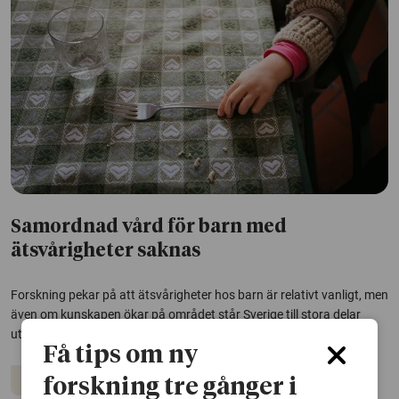
Samordnad vård för barn med
ätsvårigheter saknas
Forskning pekar på att ätsvårigheter hos barn är relativt vanligt, men
även om kunskapen ökar på området står Sverige till stora delar
utan rätt resurser för att hjälpa barnen.
Få tips om ny
Ätstörning
Barn och unga
Vård och omsorg
forskning tre gånger i