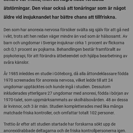
ätstörningar. Den visar också att tonåringar som är något
äldre vid insjuknandet har bättre chans att tillfriskna.
Den som har anorexia nervosa försöker svälta sig själv för att gå ned
i vikt, trots att hen redan väger mindre än vad som är hälsosamt. Av
barn och ungdomar i Sverige insjuknar cirka 1 procent av flickorna
och 0,1 procent av pojkarna. Behandlingen består framförallt av
psykoterapi, för att förändra ätbeteendet och hjälpa bearbetning av
svåra känslor.
År 1985 inleddes en studie i Göteborg, då alla åttondeklassare födda
1970 screenades för anorexia nervosa, vilket ledde till att 24
ungdomar upptäcktes och kunde ingå i studien. Dessutom
inkluderades ytterligare 27 ungdomar med anorexi, födda i början av
1970-talet, som uppmärksammats av skolhälsovården. 48 av dessa
är kvinnor, och 3 är män. Studien kompletterades med lika många
matchade friska kontroller, och omfattar totalt 102 personer.
Trettio år efter att studien startade har forskarna sökt upp de
anorexidrabbade deltagarna och de friska kontrollpersonerna igen.