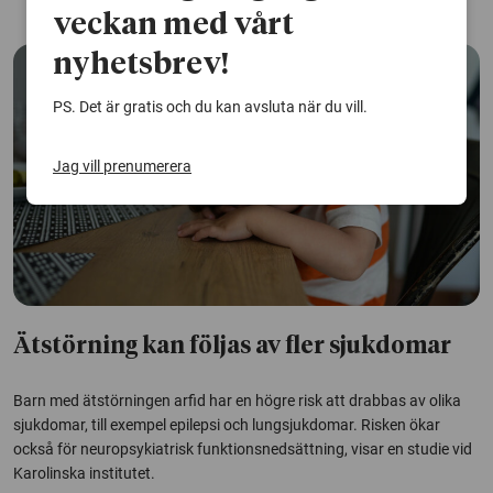
veckan med vårt
nyhetsbrev!
PS. Det är gratis och du kan avsluta när du vill.
Jag vill prenumerera
Ätstörning kan följas av fler sjukdomar
Barn med ätstörningen arfid har en högre risk att drabbas av olika
sjukdomar, till exempel epilepsi och lungsjukdomar. Risken ökar
också för neuropsykiatrisk funktionsnedsättning, visar en studie vid
Karolinska institutet.