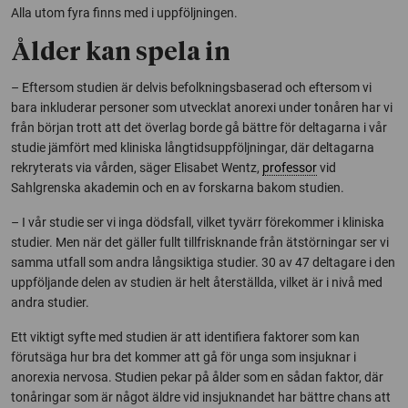
Alla utom fyra finns med i uppföljningen.
Ålder kan spela in
– Eftersom studien är delvis befolkningsbaserad och eftersom vi
bara inkluderar personer som utvecklat anorexi under tonåren har vi
från början trott att det överlag borde gå bättre för deltagarna i vår
studie jämfört med kliniska långtidsuppföljningar, där deltagarna
rekryterats via vården, säger Elisabet Wentz,
professor
vid
Sahlgrenska akademin och en av forskarna bakom studien.
– I vår studie ser vi inga dödsfall, vilket tyvärr förekommer i kliniska
studier. Men när det gäller fullt tillfrisknande från ätstörningar ser vi
samma utfall som andra långsiktiga studier. 30 av 47 deltagare i den
uppföljande delen av studien är helt återställda, vilket är i nivå med
andra studier.
Ett viktigt syfte med studien är att identifiera faktorer som kan
förutsäga hur bra det kommer att gå för unga som insjuknar i
anorexia nervosa. Studien pekar på ålder som en sådan faktor, där
tonåringar som är något äldre vid insjuknandet har bättre chans att