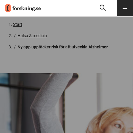
search
Sök
Meny
Gå till innehåll
Start
/
Hälsa & medicin
/
Ny app upptäcker risk för att utveckla Alzheimer