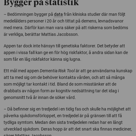
Bygger på statistik
– Bedömningen bygger på
data
från kliniska studier där man följt
medelålders personer i 20 år och tittat på demens, levnadsvanor
med mera. Därför kan man vara säker på att riskerna som bedöms
är verkliga, berättar Mattias Jacobsson.
Appen tar dock inte hänsyn till genetiska faktorer. Det betyder att
appen i vissa fall kan ge en för hög riskfaktor, å andra sidan kan de
som får en låg riskfaktor känna sig lugna.
Ett mål med appen
Dementia Risk Tool
är att ge användarna kunskap
att ta med sig om de behöver kontakta vården, och att så många
som möjligt tar kontakt i tid. Bland de som misstänker att de
drabbats av någon form av kognitiv nedsättning tar det idag i
genomsnitt två år innan de söker vård.
– Då befinner sig en tredjedel i en tidig fas och skulle ha möjlighet att
påverka sjukdomsförloppet, en tredjedel är på gränsen till att få
tydliga symtom. Medan den sista tredjedelen redan har en långt
utvecklad sjukdom. Deras hopp är att det snart ska finnas mediciner,
säger Mattias Jacobsson.