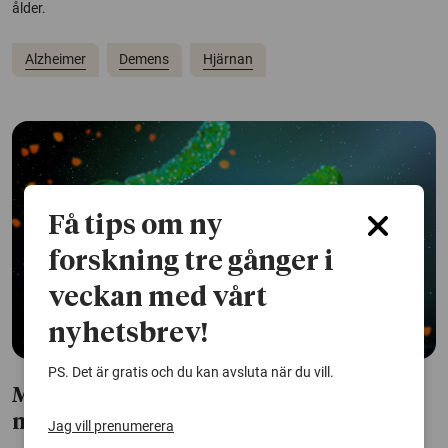
ålder.
Alzheimer
Demens
Hjärnan
Få tips om ny
forskning tre gånger i
veckan med vårt
nyhetsbrev!
PS. Det är gratis och du kan avsluta när du vill.
Magsårsbakterie kan skydda hjärnan
mot alzheimer
Jag vill prenumerera