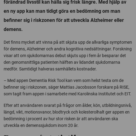
förändrad livsstil kan hålla sig frisk längre. Med hjälp av
en ny app kan man tidigt göra en bedömning om man
befinner sig i riskzonen för att utveckla Alzheimer eller
demens.
Det finns mycket att vinna på att skjuta upp de allvarliga symptomen
för demens, Alzheimer och andra kognitiva nedsättningar. Forskning
visar att om sjukdomarnas debut skjuts upp i fem år besparar det
den genomsnittliga patienten hälften av lidandet sjukdomarna
medför. Samtidigt halveras samhällets kostnader.
– Med appen Dementia Risk Tool kan vem som helst testa om de
befinner sig i riskzonen, säger Mattias Jacobsson forskare på RISE,
som tagit fram appen i samarbete med Karolinska Institutet och EIT.
Efter att användaren svarat på frågor om ålder, kön, utbildningsnivå,
längd, vikt, motionsvanor, blodtryck och kolesterolhalt ger appen en
bedömning i procent av hur stor risken är att användaren ska
utveckla en demenssjukdom inom 20 år.