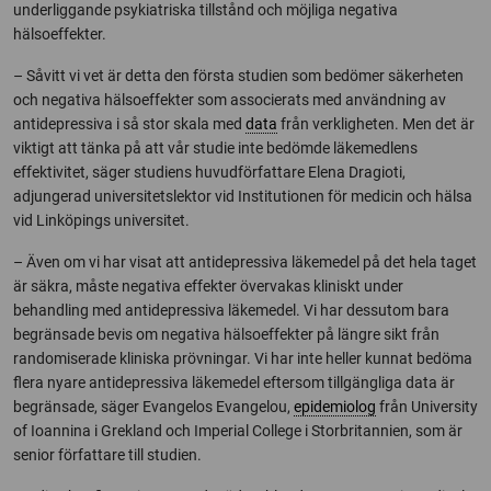
underliggande psykiatriska tillstånd och möjliga negativa
hälsoeffekter.
– Såvitt vi vet är detta den första studien som bedömer säkerheten
och negativa hälsoeffekter som associerats med användning av
antidepressiva i så stor skala med
data
från verkligheten. Men det är
viktigt att tänka på att vår studie inte bedömde läkemedlens
effektivitet, säger studiens huvudförfattare Elena Dragioti,
adjungerad universitetslektor vid Institutionen för medicin och hälsa
vid Linköpings universitet.
– Även om vi har visat att antidepressiva läkemedel på det hela taget
är säkra, måste negativa effekter övervakas kliniskt under
behandling med antidepressiva läkemedel. Vi har dessutom bara
begränsade bevis om negativa hälsoeffekter på längre sikt från
randomiserade kliniska prövningar. Vi har inte heller kunnat bedöma
flera nyare antidepressiva läkemedel eftersom tillgängliga data är
begränsade, säger Evangelos Evangelou,
epidemiolog
från University
of Ioannina i Grekland och Imperial College i Storbritannien, som är
senior författare till studien.