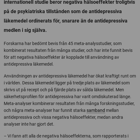
internationell studie beror negativa hälsoeffekter troligtvis
på de psykiatriska tillstånden som de antidepressiva
läkemedel ordinerats för, snarare än de antidepressiva
medlen i sig själva.
Forskarna har bedömt bevis från 45 meta-analysstudier, som
kombinerat resultaten från många studier, och har inte funnit bevis
för att negativa hälsoeffekter är kopplade till användning av
antidepressiva läkemedel.
Användningen av antidepressiva läkemedel har ökat kraftigt runt om
i världen. Dessa läkemedel ligger på tredje plats av läkemedel som
skrivs ut på recept och på fjärde plats av sålda läkemedel. Men
säkerhetsprofilen för antidepressiva har varit omdiskuterad länge.
Meta-analyser kombinerar resultaten från många forskningsstudier,
och några meta-analyser har funnit starka
samband
mellan
antidepressiva och vissa negativa hälsoeffekter, medan andra
analyser inte har gjort det.
– Vi fann att alla de negativa hälsoeffekterna, som rapporterats i