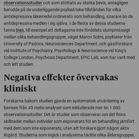
observationsstudier
och som stöttats av starka bevis, antagligen
berodde på de underliggande psykiatriska tillstånden för vilka
antidepressiva läkemedel ordinerats som behandling, snarare än de
antidepressiva medlen i sig själva. I de flesta av dessa studierna
fanns
bias
, till exempel att deltagarna inte fördelats slumpmässigt
mellan olika behandlingsgrupper, säger Marco Solmi, psykiater från
University of Padova, Neurosciences Department, och gästforskare
vid Institute of Psychiatry, Psychology & Neuroscience vid King’s
College London, Psychosis Department, EPIC Lab, som har varit med
och lett studien.
Negativa effekter övervakas
kliniskt
Forskarna bakom studien gjorde en systematisk utvärdering av
bevisen från 45 meta-analyser som inkluderade mer än 1 000
observationsstudier. Det är studier som observerar om det finns
skillnader mellan individer som exponerats för en behandling jämfört
med dem som inte exponerats, utan att forskare gjort någon aktiv
åtgärd. Studierna som ingick i analyserna täckte olika åldersgrupper,