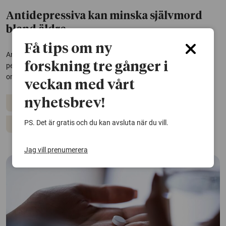
Antidepressiva kan minska självmord
bland äldre
Få tips om ny
Antidepressiva läkemedel kopplas till lägre risk för självmord bland
forskning tre gånger i
personer över 75 år på äldreboenden. Samtidigt fördubblas risken
om läkemedel ges mot sömnproblem, visar en studie.
veckan med vårt
nyhetsbrev!
Antidepressiva läkemedel
Åldrande
Psykisk hälsa
PS. Det är gratis och du kan avsluta när du vill.
Självmord
Vård och omsorg
Jag vill prenumerera