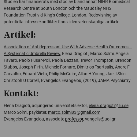
Studien har finansierats med stöd av bland annat NIHR Biomedical
Research Centre at South London och the Maudsley NHS
Foundation Trust vid King’s College, London. Redovisning av
potentiella intressekonflikter finns i den vetenskapliga artikeln.
Artikel:
Association of Antidepressant Use With Adverse Health Outcomes –
A Systematic Umbrella Review
, Elena Dragioti, Marco Solmi, Angela
Favaro, Paolo Fusar-Poli, Paola Dazzan, Trevor Thompson, Brendon
Stubbs, Joseph Firth, Michele Fornaro, Dimitrios Tsartsalis, Andre F
Carvalho, Eduard Vieta, Philip McGuire, Allan H Young, Jae Il Shin,
Christoph U Correll, Evangelos Evangelou, (2019), JAMA Psychiatry
Kontakt:
Elena Dragioti, adjungerad universitetslektor,
elena.dragioti@liu.se
Marco Solmi, psykiater,
marco.solmi83@gmail.com
Evangelos Evangelou, associate
professor
,
vangelis@uoi.gr