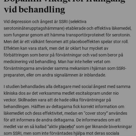
vid behandling
Vid depression och ångest är SSRI (selektiva
serotoninåterupptagshämmare) etablerade och effektiva läkemedel,
som fungerar genom att hämma transportörproteinet för serotonin.
Men det är ett välkänt fenomen att placeboeffekten spelar stor roll.
Effekten kan vara stark, men det är oklart hur mycket av
förbättringen som beror på förväntningar och vad som beror på
medicinering vid behandling. Man har inte heller vetat om
förväntningarna använder samma mekanism i hjärnan som SSRI-
preparaten, eller om andra signalämnen är inblandade.
I studien behandlades alla deltagare med social ångest med samma
kliniska dos av det verksamma medlet escitalopram under nio
veckor. Skillnaden vara att de hade olika förväntningar på
behandlingen. Hälften av deltagarna fick korrekt information om
läkemedlet och dess effektivitet, medan en “cover story” användes
för att informera de andra deltagarna. De informerades om att
medlet var en så kallad ”aktiv
placebo
” som ger liknande biverkningar
som SSRI, men som inte förväntades hjälpa mot deras sociala