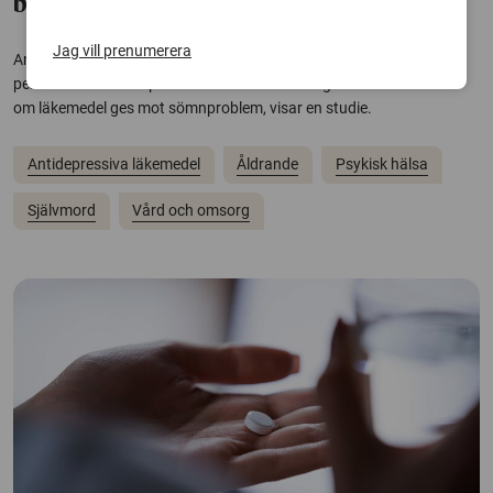
bland äldre
Jag vill prenumerera
Antidepressiva läkemedel kopplas till lägre risk för självmord bland
personer över 75 år på äldreboenden. Samtidigt fördubblas risken
om läkemedel ges mot sömnproblem, visar en studie.
Antidepressiva läkemedel
Åldrande
Psykisk hälsa
Självmord
Vård och omsorg