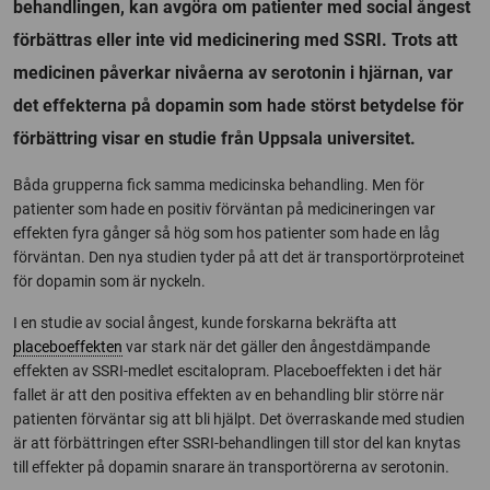
behandlingen, kan avgöra om patienter med social ångest
förbättras eller inte vid medicinering med SSRI. Trots att
medicinen påverkar nivåerna av serotonin i hjärnan, var
det effekterna på dopamin som hade störst betydelse för
förbättring visar en studie från Uppsala universitet.
Båda grupperna fick samma medicinska behandling. Men för
patienter som hade en positiv förväntan på medicineringen var
effekten fyra gånger så hög som hos patienter som hade en låg
förväntan. Den nya studien tyder på att det är transportörproteinet
för dopamin som är nyckeln.
I en studie av social ångest, kunde forskarna bekräfta att
placeboeffekten
var stark när det gäller den ångestdämpande
effekten av SSRI-medlet escitalopram. Placeboeffekten i det här
fallet är att den positiva effekten av en behandling blir större när
patienten förväntar sig att bli hjälpt. Det överraskande med studien
är att förbättringen efter SSRI-behandlingen till stor del kan knytas
till effekter på dopamin snarare än transportörerna av serotonin.