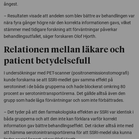
ångest.
– Resultaten visade att andelen som blev bättre av behandlingen var
nära fyra gånger högre när den korrekta informationen gavs, vilket
stämmer med tidigare forskning att förväntningar påverkar
behandlingsutfallet, säger forskaren Olof Hjorth.
Relationen mellan läkare och
patient betydelsefull
I undersökningar med PET-scanner (positronemissionstomografi)
kunde forskarna se att SSRI-medlet gav samma effekt på
serotoninet i de båda grupperna och hade blockerat omkring 80
procent av serotonintransportörerna. Det gällde alltså även den
grupp som hade låga förväntningar och som inte förbättrades.
– Det tyder på att den farmakologiska effekten av SSRI var identisk i
båda grupperna och att den inte kan förklara varför korrekt
information gav bättre behandlingseffekt. Det räcker alltså inte med
att hämma serotonintransportörerna för att SSRI-medel ska kunna