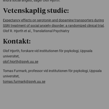
lindra social ångest, säger Olof Hjorth.
Vetenskaplig studie:
Expectancy effects on serotonin and dopamine transporters during
SSRI treatment of social anxiety disorder: a randomized clinical trial
,
Olof R. Hjorth et al.,
Translational Psychiatry
Kontakt:
Olof Hjorth, forskare vid institutionen för psykologi, Uppsala
universitet,
olof.hjorth@psyk.uu.se
Tomas Furmark, professor vid institutionen för psykologi, Uppsala
universitet,
tomas.furmark@psyk.uu.se