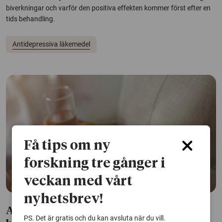
biverkningar och varför den positiva effekten kommer först efter en
tids behandling.
Antidepressiva läkemedel
Få tips om ny
forskning tre gånger i
veckan med vårt
nyhetsbrev!
Antidepressiva kan minska självmord
PS. Det är gratis och du kan avsluta när du vill.