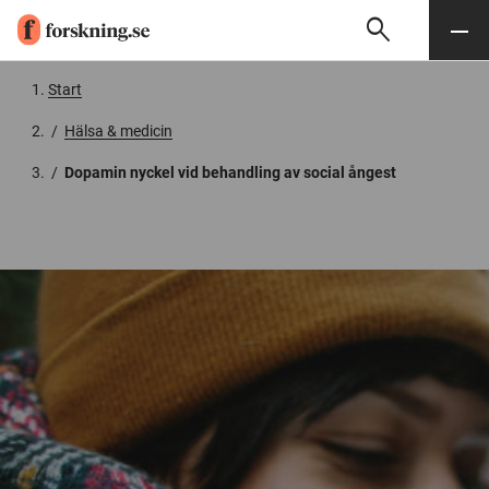
search
Sök
Meny
Gå till innehåll
Start
/
Hälsa & medicin
/
Dopamin nyckel vid behandling av social ångest