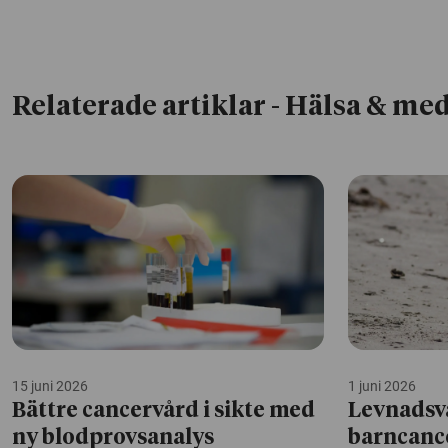
Relaterade artiklar
- Hälsa & med
15 juni 2026
1 juni 2026
Bättre cancervård i sikte med
Levnadsv
ny blodprovsanalys
barncanc