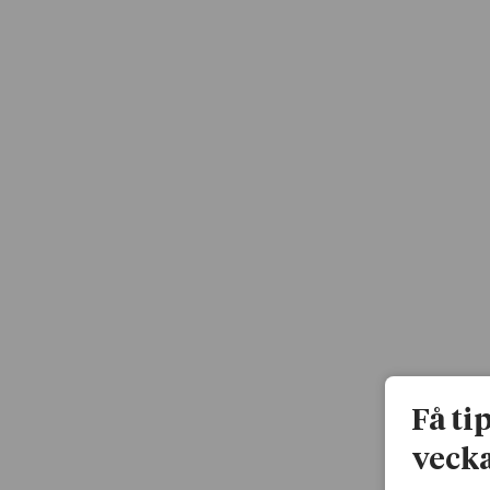
Få ti
vecka