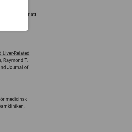
gar behövs för att
tienter med
 Liver-Related
n, Raymond T.
and Journal of
 för medicinsk
Barnkliniken,