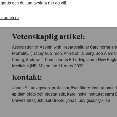
Universitetssjukhuset Örebro.
 gratis och du kan avsluta när du vill.
Forskarna poängterar att randomiserade kliniska prövnin
renumerera
ytterligare utreda fördelarna med acetylsalicylsyra för pa
leversjukdom.
Vetenskaplig artikel:
Association of Aspirin with Hepatocellular Carcinoma and
Mortality
. (Tracey G. Simon, Ann-Sofi Duberg, Soo Alema
Chung, Andrew T. Chan, Jonas F. Ludvigsson.) New Engl
Medicine (NEJM), online 11 mars 2020
Kontakt:
Jonas F. Ludvigsson, professor, överläkare, Institutionen
epidemiologi och biostatistik, Karolinska Institutet samt 
Universitetssjukhuset Örebro,
jonas.ludvigsson@ki.se