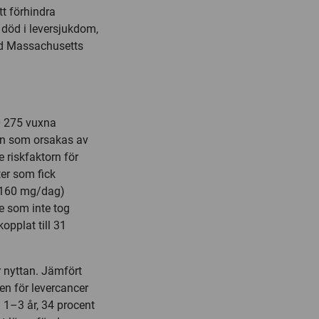
tt förhindra
r död i leversjukdom,
id
Massachusetts
0 275 vuxna
ion som orsakas av
e riskfaktorn för
ter som fick
ll 160 mg/dag)
e som inte tog
opplat till 31
r nyttan. Jämfört
ken för levercancer
i 1–3 år, 34 procent