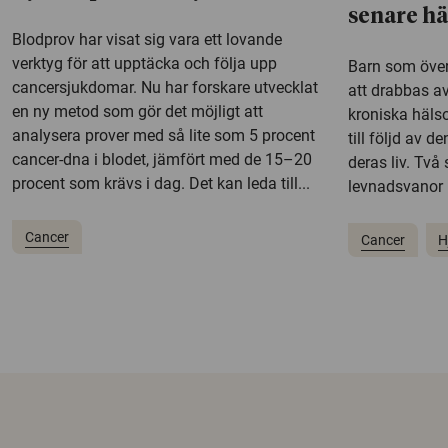
senare h
Blodprov har visat sig vara ett lovande
verktyg för att upptäcka och följa upp
Barn som över
cancersjukdomar. Nu har forskare utvecklat
att drabbas a
en ny metod som gör det möjligt att
kroniska hälso
analysera prover med så lite som 5 procent
till följd av 
cancer-dna i blodet, jämfört med de 15–20
deras liv. Två
procent som krävs i dag. Det kan leda till...
levnadsvanor 
Cancer
Cancer
H