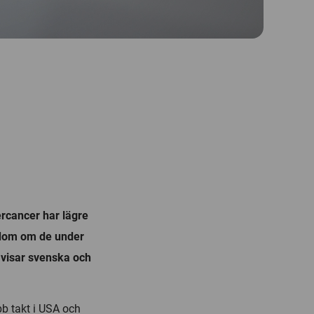
ercancer har lägre
ukdom om de under
t visar svenska och
bb takt i USA och