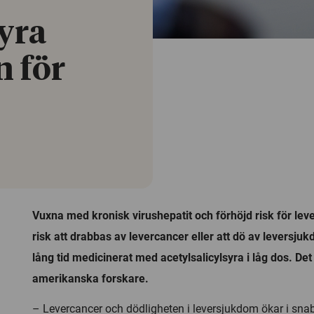
yra
n för
Vuxna med kronisk virushepatit och förhöjd risk för lev
risk att drabbas av levercancer eller att dö av leversj
lång tid medicinerat med acetylsalicylsyra i låg dos. De
amerikanska forskare.
– Levercancer och dödligheten i leversjukdom ökar i sna