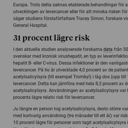
Europa. Trots detta saknas etablerade behandlingar för a
utvecklingen av levercancer eller för att minska risken fö
säger studiens förstaförfattare Tracey Simon, forskare v
General Hospital
.
31 procent lägre risk
I den aktuella studien analyserade forskarna
data
från 5
svenskar med kronisk virushepatit, en typ av leverinfekt
hepatit B- eller C-virus. Dessa infektioner är den vanligast
levercancer. På tio år utvecklade 4,0 procent av de patien
acetylsalicylsyra (till exempel Trombyl) i låg dos (upp ti
levercancer. Detta kan jämföra med hela 8,3 procent av d
acetylsalicylsyra. Användningen av acetylsalicylsyra var k
procents lägre relativ risk för levercancer.
Ju längre en person tog acetylsalicylsyra, desto större va
med kortvarig användning (tre månader till ett år) var ris
10 procent lägre för personer som tagit acetylsalicylsyra 