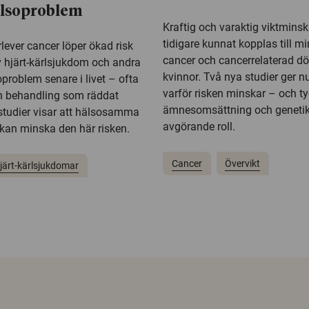
älsoproblem
Kraftig och varaktig viktmins
tidigare kunnat kopplas till mi
lever cancer löper ökad risk
cancer och cancerrelaterad dö
v hjärt-kärlsjukdom och andra
kvinnor. Två nya studier ger nu 
problem senare i livet – ofta
varför risken minskar – och ty
den behandling som räddat
ämnesomsättning och genetik
 studier visar att hälsosamma
avgörande roll.
kan minska den här risken.
Cancer
Övervikt
järt-kärlsjukdomar