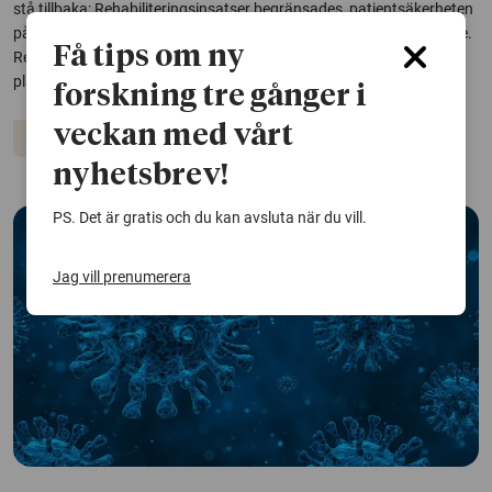
stå tillbaka: Rehabiliteringsinsatser begränsades, patientsäkerheten
påverkades och personalen utsattes för etisk stress, visar en studie.
Få tips om ny
Resultaten pekar på behovet av att ge rehabilitering en tydligare
plats i...
forskning tre gånger i
veckan med vårt
Coronaviruset
Vård och omsorg
nyhetsbrev!
PS. Det är gratis och du kan avsluta när du vill.
Jag vill prenumerera