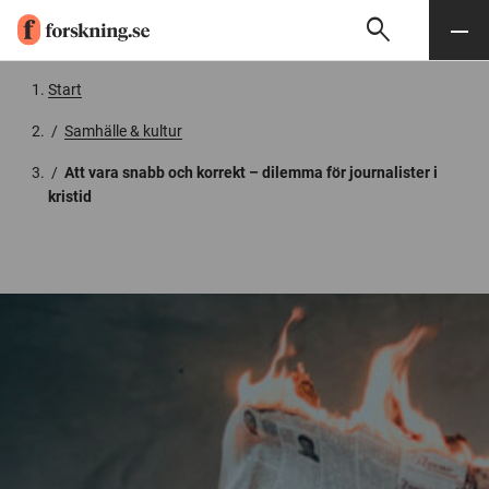
search
Sök
Meny
Gå till innehåll
Start
/
Samhälle & kultur
/
Att vara snabb och korrekt – dilemma för journalister i
kristid