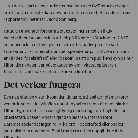
– Nu har vi gjort en ny studie i samverkan med SVT som överväger
om deras journalister kan använda andra osäkerhetsmarkörer i sin
rapportering, berättar Jacob Sohlberg.
I studien använder forskarna ett experiment med en fiktiv
nyhetssändning om en knivattack på Riksbron i Stockholm. 2 627
personer fick ta del av nyheten som utformades på olika sätt.
Forskarna ville undersöka om det spelade någon roll vilka ord som
användes, ”obekräftad” eller ”osäker”, samt om publikens syn på hur
tillförlitlig nyheten var påverkades av om nyhetsuppläsaren
förklarade vad osäkerhetsmarkörerna innebar.
Det verkar fungera
Den nya studien visar liksom den tidigare, att osäkerhetsmarkörer
verkar fungera, det vill säga gör att nyheten framstår som mindre
tillförlitlig, om det är en väldigt tydlig markering av att nyheten är
obekräftad/osäker. Annars går den läsaren/tittaren förbi.
Däremot spelar det ingen roll vilka ord – obekräftad eller osäker –
journalisterna använder för att markera att en uppgift inte är helt
tillförlitlig.