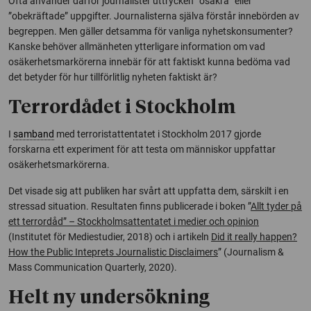
Ofta använder därför journalister uttrycken ”osäkra” eller
”obekräftade” uppgifter. Journalisterna själva förstår innebörden av
begreppen. Men gäller detsamma för vanliga nyhetskonsumenter?
Kanske behöver allmänheten ytterligare information om vad
osäkerhetsmarkörerna innebär för att faktiskt kunna bedöma vad
det betyder för hur tillförlitlig nyheten faktiskt är?
Terrordådet i Stockholm
I
samband
med terroristattentatet i Stockholm 2017 gjorde
forskarna ett experiment för att testa om människor uppfattar
osäkerhetsmarkörerna.
Det visade sig att publiken har svårt att uppfatta dem, särskilt i en
stressad situation. Resultaten finns publicerade i boken ”
Allt tyder på
ett terrordåd” – Stockholmsattentatet i medier och opinion
(Institutet för Mediestudier, 2018) och i artikeln
Did it really happen?
How the Public Inteprets Journalistic Disclaimers
” (Journalism &
Mass Communication Quarterly, 2020).
Helt ny undersökning