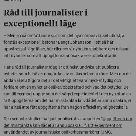
Råd till journalister i
exceptionellt läge
­– Men en så omfattande kris som det nya coronaviruset utlöst, är
förstås exceptionell, betonar Bengt Johansson. I ett så här
uppstressat läge läser, hör eller ser vi nyheten snabbare och missar
lätt nyanser som att uppgifterna är osäkra eller obekräftade.
Hans råd till journalister idag är att helst undvika att publicera
nyheter som behöver omgärdas av osäkerhetsmarkörer. Men om de
ändå väljer att göra det är det viktigt att vara mycket tydlig och
förklara om en nyhet är osäker/obekräftad och vad det betyder. De
kan till exempel uppge som det sägs i experimentet i den nya studien
”att uppgifterna om det här misstänkta knivdådet är ännu osäkra, vi
har alltså inte fått uppgifterna från någon officiell myndighetskälla
Den senaste studien har just publicerats i rapporten ”
Uppgifterna om
det misstänkta knivdådet är ännu osäkra….”. Ett experiment om
användandet av journalistiska osäkerhetsmarkörer
(JMG,