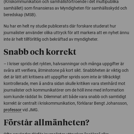
(Kriskommunikation och samhällsförtroende i det multipublika
samhället) som finansieras av Myndigheten för samhällsskydd och
beredskap (MSB).
Nu har en helt ny studie publicerats där forskare studerat hur
journalister använder olika uttryck för att markera att en nyhet ännu
inte är helt tillförlitlig och bekräftad av myndigheter.
Snabb och korrekt
– I kriser sprids det rykten, halvsanningar och många uppgifter är
svåra att verifiera, åtminstone på kort sikt. Snabbheten är viktig och
det är lätt att kritisera att uppgifter sprids som inte är tillräckligt
kontrollerade, men å andra sidan skulle kritiken vara stenhård mot
journalister och kommunikatörer om de höll inne med information
som kunde räddat liv. Dilemmat att både vara snabb och samtidigt
korrekt är centralt i kriskommunikation, förklarar Bengt Johansson,
professor
vid JMG.
Förstår allmänheten?