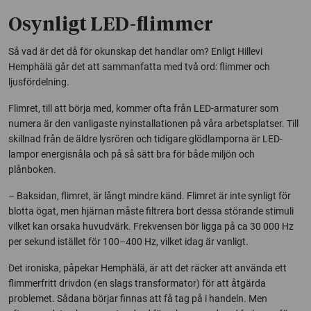
Osynligt LED-flimmer
Så vad är det då för okunskap det handlar om? Enligt Hillevi
Hemphälä går det att sammanfatta med två ord: flimmer och
ljusfördelning.
Flimret, till att börja med, kommer ofta från LED-armaturer som
numera är den vanligaste nyinstallationen på våra arbetsplatser. Till
skillnad från de äldre lysrören och tidigare glödlamporna är LED-
lampor energi­snåla och på så sätt bra för både miljön och
plånboken.
– Baksidan, flimret, är långt mindre känd. Flimret är inte synligt för
blotta ögat, men hjärnan måste filtrera bort dessa störande stimuli
vilket kan orsaka huvudvärk. Frekvensen bör ligga på ca 30 000 Hz
per sekund istället för 100–400 Hz, vilket idag är vanligt.
Det ironiska, påpekar Hemphälä, är att det räcker att använda ett
flimmerfritt drivdon (en slags transformator) för att åtgärda
problemet. Sådana börjar finnas att få tag på i handeln. Men