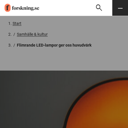
search
Sök
Meny
Gå till innehåll
Start
/
Samhälle & kultur
/
Flimrande LED-lampor ger oss huvudvärk