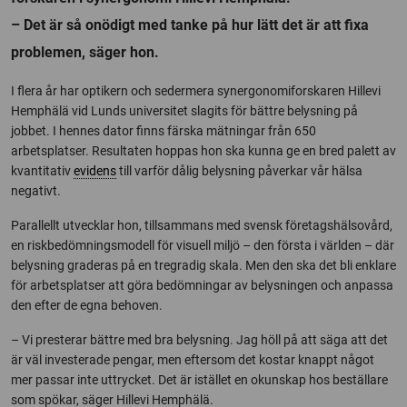
– Det är så onödigt med tanke på hur lätt det är att fixa
problemen, säger hon.
I flera år har optikern och sedermera syn­ergonomiforskaren Hillevi
Hemphälä vid Lunds universitet slagits för bättre belysning på
jobbet. I hennes dator finns färska mätningar från 650
arbetsplatser. Resultaten hoppas hon ska kunna ge en bred palett av
kvantitativ
evidens
till varför dålig belysning påverkar vår hälsa
negativt.
Parallellt utvecklar hon, tillsammans med svensk företagshälsovård,
en riskbedömningsmodell för visuell miljö – den första i världen – där
belysning graderas på en tregradig skala. Men den ska det bli enklare
för arbetsplatser att göra bedömningar av belysningen och anpassa
den efter de egna behoven.
– Vi presterar bättre med bra belysning. Jag höll på att säga att det
är väl investerade pengar, men eftersom det kostar knappt något
mer passar inte uttrycket. Det är istället en okunskap hos beställare
som spökar, säger Hillevi Hemphälä.