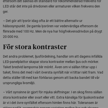
eftersom det saknas en standard för rekommenderad frekvens för
LED står det inte på drivdonen eller armaturen vilken frekvens den
ger.
– Det gör att lysrör idag ofta är ett bättre alternativ ur
hälsosynpunkt. De gamla lys­rören var vedervärdiga eftersom de
flimrade med 100 Hz. Men de nya har högfrekvensdrivdon på drygt
20 000 Hz.
För stora kontraster
Det andra problemet, ljusfördelning, handlar om att dagens infällda
LED-panelplattor skapar stora kontraster mellan ljus och mörker.
Taket bredvid lamporna blir mörkt. Även om vi sällan tittar upp i
taket, finns det med i vårt översta synfält när vi tittar rakt fram. Vad
detta ställer till med kan förklaras genom att backa bandet till vår
ursprungliga livsmiljö.
– Vårt synsinne är gjort för mjuka skiftningar. I en skog finns sällan
stora kontraster eller svart eller vitt. Extra känsliga för ljuskontraster
är vi i det övre synfältet eftersom himlen finns här. Toleransen är
större nedåt, exempelvis genom variation mellan ljus och skugga.