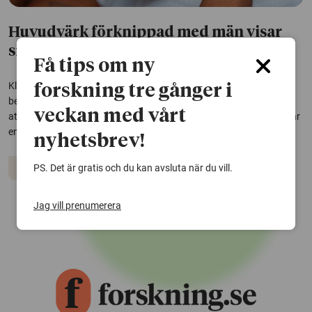
Huvudvärk förknippad med män visar
sig drabba kvinnor hårdare
Få tips om ny
Klusterhuvudvärk, tidigare kallad Hortons huvudvärk, har länge
forskning tre gånger i
beskrivits som en mansdominerad sjukdom. Nu visar ny forskning
veckan med vårt
att kvinnor generellt påverkas mer i vardagen än män och oftare har
en kronisk variant av den plågsamma huvudvärken.
nyhetsbrev!
Huvudvärk
Neurologiska sjukdomar
PS. Det är gratis och du kan avsluta när du vill.
Jag vill prenumerera