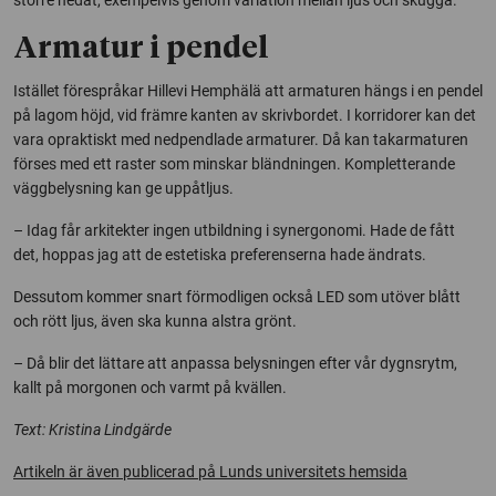
Armatur i pendel
Istället förespråkar Hillevi Hemphälä att armaturen hängs i en pendel
på lagom höjd, vid främre kanten av skrivbordet. I korridorer kan det
vara opraktiskt med nedpendlade armaturer. Då kan takarmaturen
förses med ett raster som minskar bländningen. Kompletterande
väggbelysning kan ge uppåtljus.
– Idag får arkitekter ingen utbildning i synergonomi. Hade de fått
det, hoppas jag att de estetiska preferenserna hade ändrats.
Dessutom kommer snart förmodligen också LED som utöver blått
och rött ljus, även ska kunna alstra grönt.
– Då blir det lättare att anpassa belysningen efter vår dygnsrytm,
kallt på morgonen och varmt på kvällen.
Text: Kristina Lindgärde
Artikeln är även publicerad på Lunds universitets hemsida