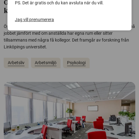
Ökad risk för mobbning i öppna
PS. Det är gratis och du kan avsluta när du vill.
kontorslandskap
Jag vill prenumerera
Öppna kontorslandskap medför en tydligt ökad risk för mobbning på
jobbet jämfört med om anställda har egna rum eller sitter
tillsammans med några få kollegor. Det framgår av forskning från
Linköpings universitet.
Arbetsliv
Arbetsmiljö
Psykologi