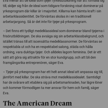
Eva menar att de ideal som tjejer i yrkesutbildning har att förhålla sig
till, skiljer sig från de ideal som tidigare forskning visat dominerar på
yrkesprogram där killar är i majoritet. Killarna kan hämta kraft i sin
arbetarklassidentitet. De förväntas skolas in i en traditionell
arbetarjargong. Så är det inte för tjejer på yrkesprogram.
– Det finns ett tydligt medelklassideal som dominerar bland tjejerna i
frisörutbildningen. De ska avsäga sig sin arbetarklassbakgrund, och
istället tränas till att iscensätta medelklassnormer. De förväntas se
respektabla ut och ha en respektabel salong, städa och hålla
ordning, vara duktiga tjejer. Och alldeles lagom feminina. Det är ett
sätt att göra sig attraktiv för en stor kundgrupp, och att bli den
framgångsrika entreprenören, säger Eva.
– Tjejer på yrkesprogram har ett helt annat ideal att anpassa sig till,
jämfört med killar. De ska sträva mot medelklassidealet. Samtidigt
har de svårare att etablera sig på arbetsmarknaden, har lägre löner
och kommer förmodligen ta mer ansvar för hem och familj, säger
Eva.
The American Dream