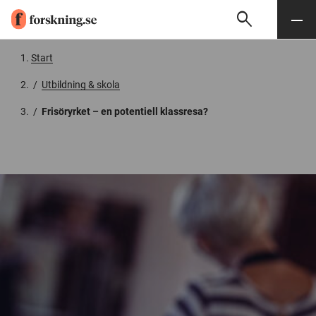
search
Sök
Meny
Gå till innehåll
Start
/
Utbildning & skola
/
Frisöryrket – en potentiell klassresa?