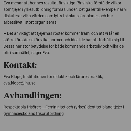
Eva menar att hennes resultat är viktiga för vi ska förstå de villkor
som tjejer i yrkesutbildning formas under. Det gäller till exempel när vi
diskuterar vilka värden som lyfts i skolans läroplaner, och hur
arbetslivet i stort organiseras.
– Det är viktigt att tjejernas röster kommer fram, och att vi får en
större förståelse för vilka normer och ideal de har att förhålla sig till.
Dessa har stor betydelse för både kommande arbetsliv och vilka de
blir i samhället, säger Eva.
Kontakt:
Eva Klope, Institutionen för didaktik och lärares praktik,
eva.klope@lnu.se
Avhandlingen:
Respektabla frisörer: – Femininitet och (yrkes)identitet bland tjejer i
gymnasieskolans frisörutbildning