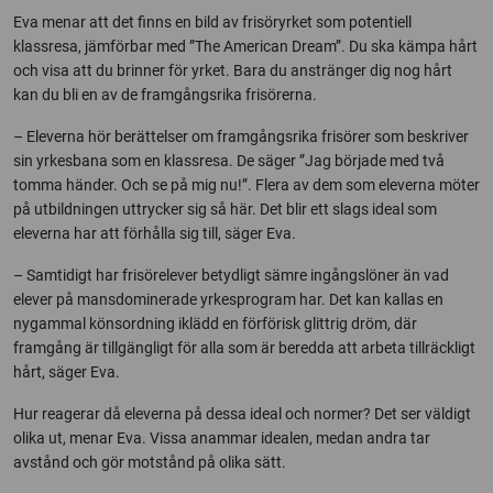
Eva menar att det finns en bild av frisöryrket som potentiell
klassresa, jämförbar med ”The American Dream”. Du ska kämpa hårt
och visa att du brinner för yrket. Bara du anstränger dig nog hårt
kan du bli en av de framgångsrika frisörerna.
– Eleverna hör berättelser om framgångsrika frisörer som beskriver
sin yrkesbana som en klassresa. De säger ”Jag började med två
tomma händer. Och se på mig nu!”. Flera av dem som eleverna möter
på utbildningen uttrycker sig så här. Det blir ett slags ideal som
eleverna har att förhålla sig till, säger Eva.
– Samtidigt har frisörelever betydligt sämre ingångslöner än vad
elever på mansdominerade yrkesprogram har. Det kan kallas en
nygammal könsordning iklädd en förförisk glittrig dröm, där
framgång är tillgängligt för alla som är beredda att arbeta tillräckligt
hårt, säger Eva.
Hur reagerar då eleverna på dessa ideal och normer? Det ser väldigt
olika ut, menar Eva. Vissa anammar idealen, medan andra tar
avstånd och gör motstånd på olika sätt.