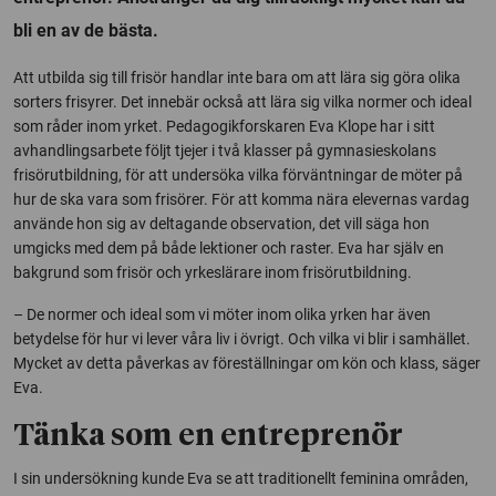
bli en av de bästa.
Att utbilda sig till frisör handlar inte bara om att lära sig göra olika
sorters frisyrer. Det innebär också att lära sig vilka normer och ideal
som råder inom yrket. Pedagogikforskaren Eva Klope har i sitt
avhandlingsarbete följt tjejer i två klasser på gymnasieskolans
frisörutbildning, för att undersöka vilka förväntningar de möter på
hur de ska vara som frisörer. För att komma nära elevernas vardag
använde hon sig av deltagande observation, det vill säga hon
umgicks med dem på både lektioner och raster. Eva har själv en
bakgrund som frisör och yrkeslärare inom frisörutbildning.
– De normer och ideal som vi möter inom olika yrken har även
betydelse för hur vi lever våra liv i övrigt. Och vilka vi blir i samhället.
Mycket av detta påverkas av föreställningar om kön och klass, säger
Eva.
Tänka som en entreprenör
I sin undersökning kunde Eva se att traditionellt feminina områden,