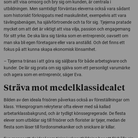
som att visa omsorg och bry sig om kunden, är centrala i
utbildningen. Men samtidigt förväntas eleverna också vara sådant
som historiskt förknippats med maskulinitet, exempelvis att vara
tävlingsbenägen, ha självförtroende och ta för sig. Tjejerna pratade
mycket om att det är viktigt att visa vilja, passion och engagemang
för sitt yrke. De ska lära sig tänka som en entreprenör, oavsett om
man ska bli egen företagare eller vara anställd. Och det finns ett
fokus på att kunna skapa ekonomisk lönsamhet.
– Tjejerna tränas i att göra sig säljbara för både arbetsgivare och
kunder. De lär sig prata om sig själva som ett personligt varumärke
och agera som en entreprenör, säger Eva.
Sträva mot medelklassidealet
Bilden av den ideala frisören påverkas också av föreställningar om
klass. Yrkesprogram rekryterar ofta elever med så kallad
arbetarklassbakgrund, och är tydligt könssegregerade. De flesta
elever som utbildar sig till frisörer och florister är tjejer, medan de
flesta som läser till fordonsmekaniker och snickare är killar.