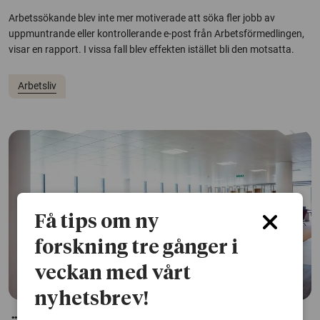
Arbetssökande blev inte mer motiverade att söka fler jobb av
uppmuntrande eller kontrollerande e-post från Arbetsförmedlingen,
visar en rapport. I vissa fall blev effekten istället bli den motsatta.
Arbetsliv
Få tips om ny
forskning tre gånger i
veckan med vårt
nyhetsbrev!