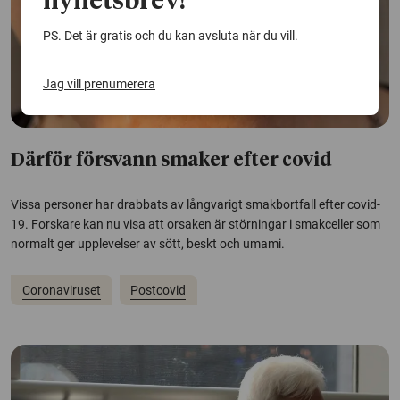
nyhetsbrev!
PS. Det är gratis och du kan avsluta när du vill.
Jag vill prenumerera
Därför försvann smaker efter covid
Vissa personer har drabbats av långvarigt smakbortfall efter covid-
19. Forskare kan nu visa att orsaken är störningar i smakceller som
normalt ger upplevelser av sött, beskt och umami.
Coronaviruset
Postcovid