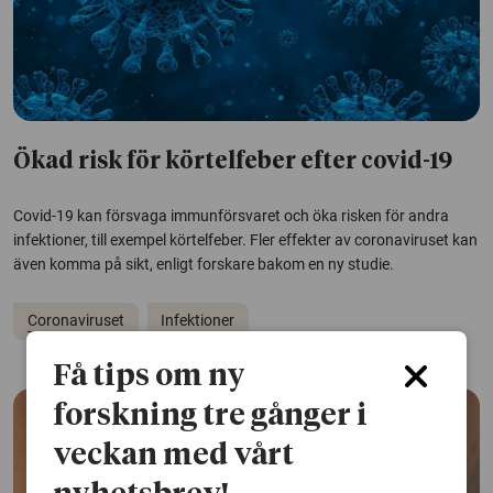
Ökad risk för körtelfeber efter covid-19
Covid-19 kan försvaga immunförsvaret och öka risken för andra
infektioner, till exempel körtelfeber. Fler effekter av coronaviruset kan
även komma på sikt, enligt forskare bakom en ny studie.
Coronaviruset
Infektioner
Få tips om ny
forskning tre gånger i
veckan med vårt