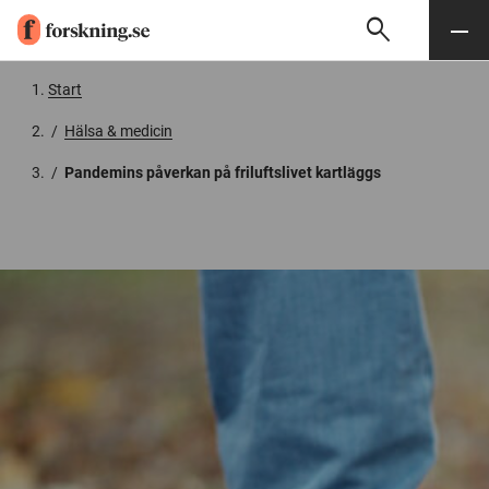
search
Sök
Meny
Gå till innehåll
Start
/
Hälsa & medicin
/
Pandemins påverkan på friluftslivet kartläggs