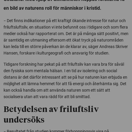
en bild av naturens roll för människor i kristid.
− Det finns indikationer på ett kraftigt ökande intresse för natur och
friluftsluftsliv, en situation vi inte befunnit oss i tidigare och som flera
medier också har rapporterat om. Det är på många sätt positivt, men
är samtidig en utmaning eftersom ett ökat tryck på naturområden
kan leda till en större påverkan än de klarar av, säger Andreas Skriver
Hansen, forskare i kulturgeografi och ansvarig för studien.
Tidigare forskning har pekat på att friluftsliv kan vara bra för såväl
den fysiska som mentala hälsan. I en tid av isolering och social
distans är det därför intressant att se på hur naturen kan erbjuda en
möjlighet att lämna hemmet för att få energi och återhämta sig. Det
kan också handla om att använda naturen som ett sätt att
socialisera utan att vara rädd för att bli smittad.
Betydelsen av friluftsliv
undersöks
− Resultatet från studien kommer förhoppningsvis visa på