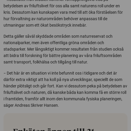
betydelsen av friluftslivet för oss alla samt naturens roll under en
kris. Dessutom kan kunskapen vara med till att öka förståelsen för
hur förvaltning av naturområden behöver anpassas till de
utmaningar som ett ökat besökstryck innebär.
Detta gäller såväl skyddade områden som naturreservat och
nationalparker, men även offentliga gröna områden och
stadsparker. Mer långsiktigt kommer resultaten från studien också
att bidra till forskning för bättre planering av våra friluftsområden
samt transport, folkhälsa och tillgång till natur.
− Det här är en situation vi inte befunnit oss i tidigare och det är
därför extra viktigt att ha koll på nya utvecklingar, speciellt de som
händer plötsligt och går fort. Kan vi dessutom peka på betydelsen av
friluftslivet och naturen, då kanske båda kan komma få en större roll
i framtiden, framför allt inom den kommunala fysiska planeringen,
säger Andreas Skriver Hansen.