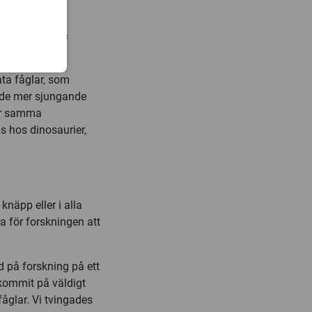
m alligatorer
m att lyssna på
rarter.
ata fåglar, som
 de mer sjungande
ar samma
s hos dinosaurier,
knäpp eller i alla
a för forskningen att
 på forskning på ett
 kommit på väldigt
fåglar. Vi tvingades