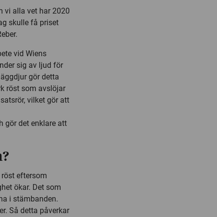
 vi alla vet har 2020
jag skulle få priset
Reber.
ete vid Wiens
nder sig av ljud för
däggdjur gör detta
rk röst som avslöjar
atsrör, vilket gör att
h gör det enklare att
m?
g röst eftersom
tighet ökar. Det som
rna i stämbanden.
er. Så detta påverkar