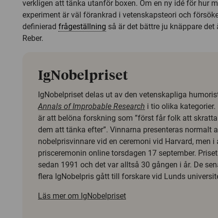
verkligen att tänka utanför boxen. Om en ny idé för hur
experiment är väl förankrad i vetenskapsteori och försöke
definierad
frågeställning
så är det bättre ju knäppare det
Reber.
IgNobelpriset
IgNobelpriset delas ut av den vetenskapliga humorist
Annals of Improbable Research
i tio olika kategorie
är att belöna forskning som ”först får folk att skratt
dem att tänka efter”. Vinnarna presenteras normalt a
nobelprisvinnare vid en ceremoni vid Harvard, men i 
prisceremonin online torsdagen 17 september. Priset 
sedan 1991 och det var alltså 30 gången i år. De sen
flera IgNobelpris gått till forskare vid Lunds universit
Läs mer om IgNobelpriset