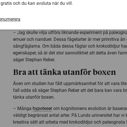
 gratis och du kan avsluta när du vill.
Nästa steg i hans forskning är nu att försöka ta reda på o
faktiskt kan veta hur stora djur det rör sig om bara geno
renumerera
lätena. Han vill också undersöka detta vidare på andra dju
– Jag skulle vilja utföra liknande experiment på paleogn
emuer och nanduer. Dessa fågelarter är mer primitiva än
sångfåglarna. Om båda dessa fåglar och krokodildjur h
egenskaper, så är det stor sannolikhet att detta även fann
säger Stephan Reber.
Bra att tänka utanför boxen
Även om studien har fått uppmärksamhet för att vara lite 
fall udda så säger Stephan Reber att det bara kan vara br
tänka utanför boxen.
– Många
hypoteser
om kognitionens evolution är baserad
väldigt begränsat antal arter. På Lunds universitet har vi
kreativa sätt att arbeta med krokodildjur och paleognata 