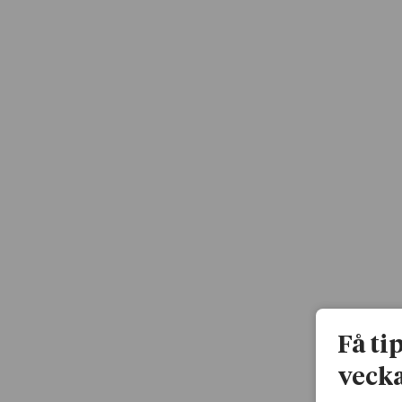
Få ti
vecka