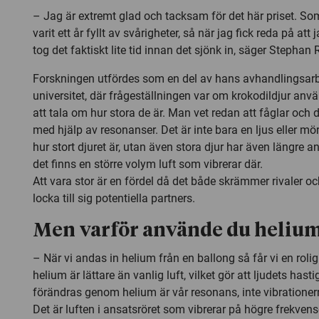
– Jag är extremt glad och tacksam för det här priset. Som
varit ett år fyllt av svårigheter, så när jag fick reda på att 
tog det faktiskt lite tid innan det sjönk in, säger Stephan 
Forskningen utfördes som en del av hans avhandlingsarb
universitet, där frågeställningen var om krokodildjur anvä
att tala om hur stora de är. Man vet redan att fåglar och 
med hjälp av resonanser. Det är inte bara en ljus eller mö
hur stort djuret är, utan även stora djur har även längre ans
det finns en större volym luft som vibrerar där.
Att vara stor är en fördel då det både skrämmer rivaler oc
locka till sig potentiella partners.
Men varför använde du heliu
– När vi andas in helium från en ballong så får vi en roli
helium är lättare än vanlig luft, vilket gör att ljudets has
förändras genom helium är vår resonans, inte vibratione
Det är luften i ansatsröret som vibrerar på högre frekvens