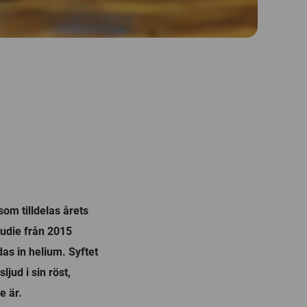
om tilldelas årets
studie från 2015
as in helium. Syftet
jud i sin röst,
e är.