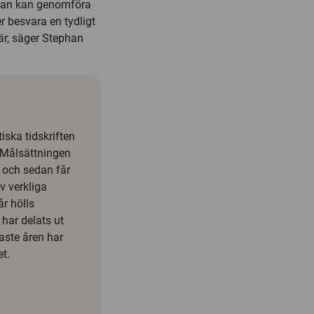
 man kan genomföra
r besvara en tydligt
 är, säger Stephan
iska tidskriften
r. Målsättningen
a och sedan får
v verkliga
år hölls
har delats ut
aste åren har
et.