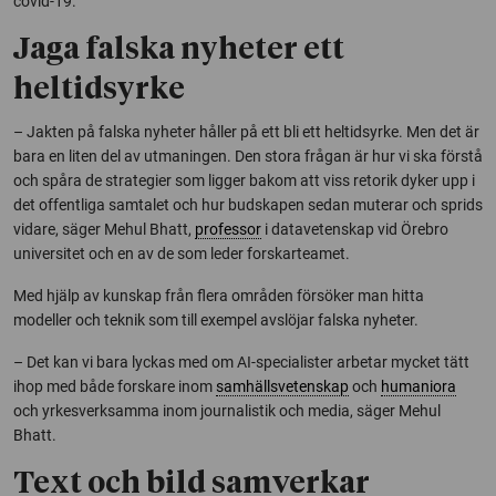
covid-19.
Jaga falska nyheter ett
heltidsyrke
– Jakten på falska nyheter håller på ett bli ett heltidsyrke. Men det är
bara en liten del av utmaningen. Den stora frågan är hur vi ska förstå
och spåra de strategier som ligger bakom att viss retorik dyker upp i
det offentliga samtalet och hur budskapen sedan muterar och sprids
vidare, säger Mehul Bhatt,
professor
i datavetenskap vid Örebro
universitet och en av de som leder forskarteamet.
Med hjälp av kunskap från flera områden försöker man hitta
modeller och teknik som till exempel avslöjar falska nyheter.
– Det kan vi bara lyckas med om AI-specialister arbetar mycket tätt
ihop med både forskare inom
samhällsvetenskap
och
humaniora
och yrkesverksamma inom journalistik och media, säger Mehul
Bhatt.
Text och bild samverkar