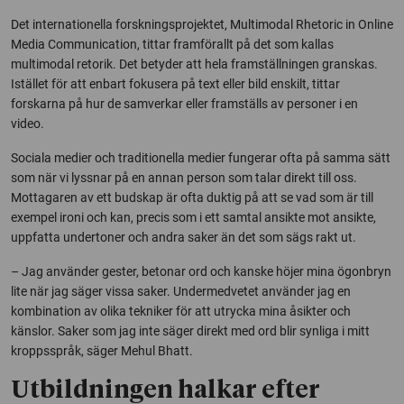
Det internationella forskningsprojektet,
Multimodal Rhetoric in Online
Media Communication
, tittar framförallt på det som kallas
multimodal retorik. Det betyder att hela framställningen granskas.
Istället för att enbart fokusera på text eller bild enskilt, tittar
forskarna på hur de samverkar eller framställs av personer i en
video.
Sociala medier och traditionella medier fungerar ofta på samma sätt
som när vi lyssnar på en annan person som talar direkt till oss.
Mottagaren av ett budskap är ofta duktig på att se vad som är till
exempel ironi och kan, precis som i ett samtal ansikte mot ansikte,
uppfatta undertoner och andra saker än det som sägs rakt ut.
– Jag använder gester, betonar ord och kanske höjer mina ögonbryn
lite när jag säger vissa saker. Undermedvetet använder jag en
kombination av olika tekniker för att utrycka mina åsikter och
känslor. Saker som jag inte säger direkt med ord blir synliga i mitt
kroppsspråk, säger Mehul Bhatt.
Utbildningen halkar efter