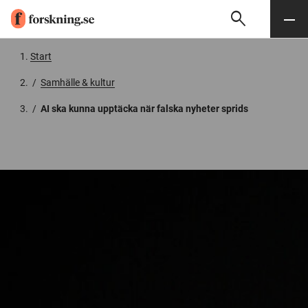
search
Sök
Meny
Gå till innehåll
Start
/
Samhälle & kultur
/
AI ska kunna upptäcka när falska nyheter sprids