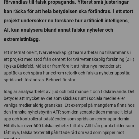
förvandlas till falsk propaganda. Ytterst små justeringar
kan räcka för att hela betydelsen ska förändras. I ett stort
projekt undersöker nu forskare hur artificiell intelligens,
AI, kan analysera bland annat falska nyheter och
extremistinlägg.
Ett internationellt, tvärvetenskapligt team arbetar nu tillsammans i
ett projekt med stöd från centret för tvärvetenskaplig forskning (ZiF)
i tyska Bielefeld. Målet är framförallt att hitta nya metoder att
upptäcka och spåra hur extrem retorik och falska nyheter uppstår,
sprids och förändras. Behovet är stort.
Idag är analysarbetet av ljud och bild manuellt och tidskrävande. Det
betyder att mycket av det som skickas runt i sociala medier eller
vanliga medier aldrig granskas. Ett exempel på mängderna finns hos
den franska nyhetsbyrån AFP, som den senaste tiden manuellt letat
upp och kontrollerat påståenden som sprids om coronapandemin.
Hittills har över 600 falska nyheter hittats. Allt från gamla bilder som
fått nya, falska texter till påhittade råd om vad som hjälper mot