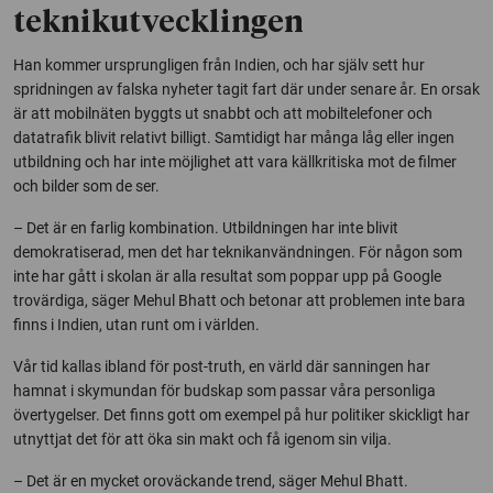
teknikutvecklingen
Han kommer ursprungligen från Indien, och har själv sett hur
spridningen av falska nyheter tagit fart där under senare år. En orsak
är att mobilnäten byggts ut snabbt och att mobiltelefoner och
datatrafik blivit relativt billigt. Samtidigt har många låg eller ingen
utbildning och har inte möjlighet att vara källkritiska mot de filmer
och bilder som de ser.
– Det är en farlig kombination. Utbildningen har inte blivit
demokratiserad, men det har teknikanvändningen. För någon som
inte har gått i skolan är alla resultat som poppar upp på Google
trovärdiga, säger Mehul Bhatt och betonar att problemen inte bara
finns i Indien, utan runt om i världen.
Vår tid kallas ibland för post-truth, en värld där sanningen har
hamnat i skymundan för budskap som passar våra personliga
övertygelser. Det finns gott om exempel på hur politiker skickligt har
utnyttjat det för att öka sin makt och få igenom sin vilja.
– Det är en mycket oroväckande trend, säger Mehul Bhatt.