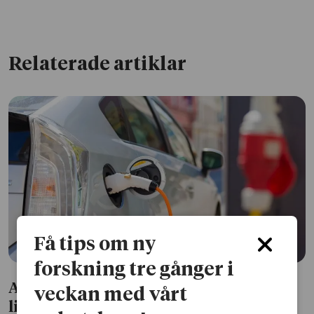
Relaterade artiklar
Få tips om ny
forskning tre gånger i
AI ger elbilsbatterier 23 procent längre
veckan med vårt
liv – utan att öka laddtiden