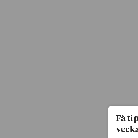
Få ti
vecka