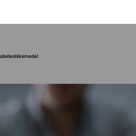
diabetesläkemedel