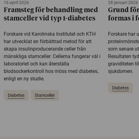
16 april 2026
28 januari 2026
Framsteg för behandling med
Grund för
stamceller vid typ 1-diabetes
formas i f
Forskare vid Karolinska Institutet och KTH
Forskare har 
har utvecklat en förbättrad metod för att
proteinmönste
skapa insulinproducerande celler från
som senare utv
mänskliga stamceller. Cellerna fungerar väl i
Resultaten tyd
laboratoriet och kan återställa
graviditeten t
blodsockerkontroll hos möss med diabetes,
sjukdomen.
enligt en ny studie.
Diabetes
Diabetes
Stamceller