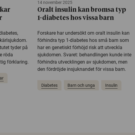
14 november 2025
ökar
Oralt insulin kan bromsa typ
r
1-diabetes hos vissa barn
diabetes,
Forskare har undersökt om oralt insulin kan
t-kärlsjukdom.
förhindra typ 1-diabetes hos små barn som
tutet tyder på
har en genetiskt förhöjd risk att utveckla
de röda
sjukdomen. Svaret: behandlingen kunde inte
ig förklaring.
förhindra utvecklingen av sjukdomen, men
den fördröjde insjuknandet för vissa barn.
ar
Diabetes
Barn och unga
Insulin