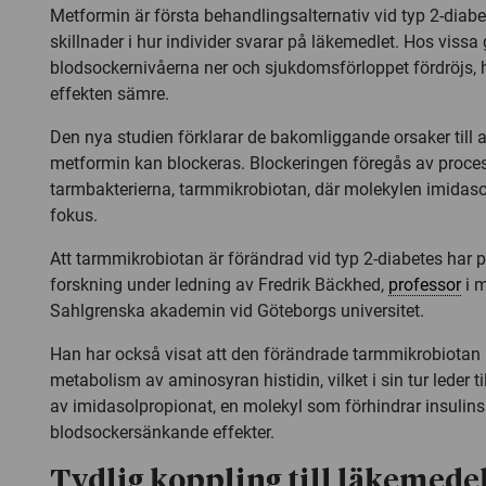
Metformin är första behandlingsalternativ vid typ 2-diabe
skillnader i hur individer svarar på läkemedlet. Hos vissa 
blodsockernivåerna ner och sjukdomsförloppet fördröjs, 
effekten sämre.
Den nya studien förklarar de bakomliggande orsaker till a
metformin kan blockeras. Blockeringen föregås av proces
tarmbakterierna, tarmmikrobiotan, där molekylen imidasol
fokus.
Att tarmmikrobiotan är förändrad vid typ 2-diabetes har på
forskning under ledning av Fredrik Bäckhed,
professor
i m
Sahlgrenska akademin vid Göteborgs universitet.
Han har också visat att den förändrade tarmmikrobiotan l
metabolism av aminosyran histidin, vilket i sin tur leder t
av imidasolpropionat, en molekyl som förhindrar insulins
blodsockersänkande effekter.
Tydlig koppling till läkemede