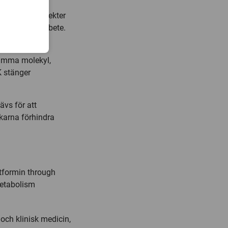
eglerande effekter
biokemiskt arbete.
samma molekyl,
K stänger
vs för att
karna förhindra
tformin through
Metabolism
och klinisk medicin,