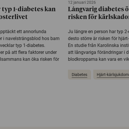
12 januari 2026
 typ 1-diabetes kan
Långvarig diabetes 
osterlivet
risken för kärlskado
upptäckt ett annorlunda
Ju längre en person har typ 2-
r i navelsträngsblod hos barn
desto större är risken för hjär
ecklar typ 1-diabetes.
En studie från Karolinska insti
er på att flera faktorer under
att långvariga förändringar i 
illsammans kan öka risken för
blodkropparna kan vara en vikt
Diabetes
Hjärt-kärlsjukdom