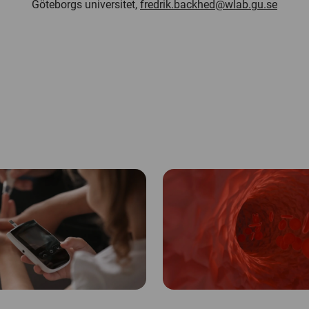
Göteborgs universitet,
fredrik.backhed@wlab.gu.se