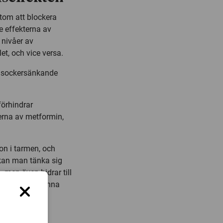
utom att blockera
e effekterna av
 nivåer av
et, och vice versa.
odsockersänkande
förhindrar
erna av metformin,
on i tarmen, och
 kan man tänka sig
 men även bidrar till
tt verifiera denna