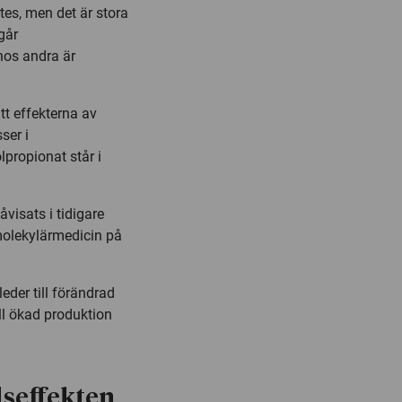
tes, men det är stora
går
hos andra är
tt effekterna av
ser i
propionat står i
visats i tidigare
olekylärmedicin på
eder till förändrad
ill ökad produktion
lseffekten