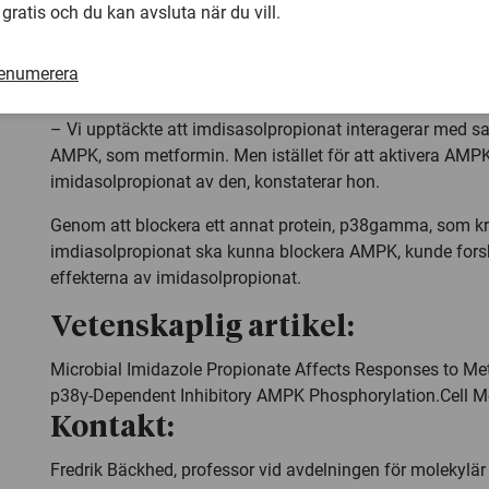
 gratis och du kan avsluta när du vill.
Hur imidasolpropionat förhindrar metformins blodsockerr
har undersökts genom noggrant molekylärbiologiskt och 
renumerera
Ara Koh är studiens förstaförfattare:
– Vi upptäckte att imdisasolpropionat interagerar med 
AMPK, som metformin. Men istället för att aktivera AMP
imidasolpropionat av den, konstaterar hon.
Genom att blockera ett annat protein, p38gamma, som krä
imdiasolpropionat ska kunna blockera AMPK, kunde fors
effekterna av imidasolpropionat.
Vetenskaplig artikel:
Microbial Imidazole Propionate Affects Responses to Me
p38γ-Dependent Inhibitory AMPK Phosphorylation.
Cell 
Kontakt:
Fredrik Bäckhed, professor vid avdelningen för molekylär 