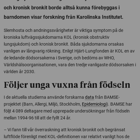
och kronisk bronkit borde alltså kunna förebyggas i
barndomen visar forskning från Karolinska Institutet.
Slemhosta och andningssvårigheter är viktiga symptom på de
kroniska luftvägssjukdomarna KOL (kronisk obstruktiv
lungsjukdom) och kronisk bronkit. Båda sjukdomarna orsakas
vanligen av långvarig rökning. Enligt Hjärt-Lungfonden är KOL en av
de ledande dödsorsakerna i Sverige, och bedöms av WHO,
Världshälsoorganisationen, vara den tredje vanligaste dödsorsaken i
världen år 2030.
Följer unga vuxna från födseln
I de aktuella studierna använde forskarna
data
från BAMSE-
projektet (Barn, Allergi, Miljö, Stockholm,
Epidemiologi
). BAMSE har
följt 4 089 deltagare med upprepade undersökningar från födseln
mellan 1994-96 till att de fyllt 24 år.
– Vi fann till vår överraskning att kronisk bronkit och begränsat
luftflöde förenligt med KOL-definitionen var relativt vanligt hos de