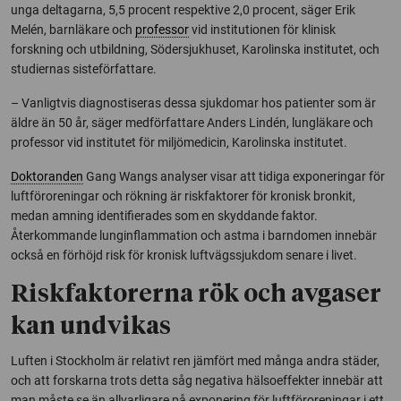
unga deltagarna, 5,5 procent respektive 2,0 procent, säger Erik
Melén, barnläkare och
professor
vid institutionen för klinisk
forskning och utbildning, Södersjukhuset, Karolinska institutet, och
studiernas sisteförfattare.
– Vanligtvis diagnostiseras dessa sjukdomar hos patienter som är
äldre än 50 år, säger medförfattare Anders Lindén, lungläkare och
professor vid institutet för miljömedicin, Karolinska institutet.
Doktoranden
Gang Wangs analyser visar att tidiga exponeringar för
luftföroreningar och rökning är riskfaktorer för kronisk bronkit,
medan amning identifierades som en skyddande faktor.
Återkommande lunginflammation och astma i barndomen innebär
också en förhöjd risk för kronisk luftvägssjukdom senare i livet.
Riskfaktorerna rök och avgaser
kan undvikas
Luften i Stockholm är relativt ren jämfört med många andra städer,
och att forskarna trots detta såg negativa hälsoeffekter innebär att
man måste se än allvarligare på exponering för luftföroreningar i ett