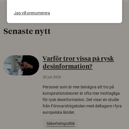
Jag vill prenumerera
Senaste nytt
Varför tror vissa på rysk
desinformation?
30 juli 2026
Personer som är mer benägna att tro på
konspirationsteorier är ofta mer mottagliga
för rysk desinformation. Det visar en studie
från Försvarshögskolan med deltagare i fyra
europeiska länder.
Säkerhetspolitik