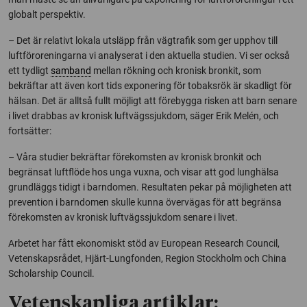
globalt perspektiv.
– Det är relativt lokala utsläpp från vägtrafik som ger upphov till
luftföroreningarna vi analyserat i den aktuella studien. Vi ser också
ett tydligt
samband
mellan rökning och kronisk bronkit, som
bekräftar att även kort tids exponering för tobaksrök är skadligt för
hälsan. Det är alltså fullt möjligt att förebygga risken att barn senare
i livet drabbas av kronisk luftvägssjukdom, säger Erik Melén, och
fortsätter:
– Våra studier bekräftar förekomsten av kronisk bronkit och
begränsat luftflöde hos unga vuxna, och visar att god lunghälsa
grundläggs tidigt i barndomen. Resultaten pekar på möjligheten att
prevention i barndomen skulle kunna övervägas för att begränsa
förekomsten av kronisk luftvägssjukdom senare i livet.
Arbetet har fått ekonomiskt stöd av European Research Council,
Vetenskapsrådet, Hjärt-Lungfonden, Region Stockholm och China
Scholarship Council.
Vetenskapliga artiklar: