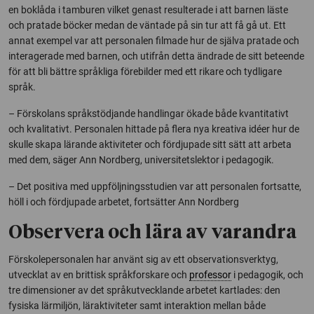
en boklåda i tamburen vilket genast resulterade i att barnen läste
och pratade böcker medan de väntade på sin tur att få gå ut. Ett
annat exempel var att personalen filmade hur de själva pratade och
interagerade med barnen, och utifrån detta ändrade de sitt beteende
för att bli bättre språkliga förebilder med ett rikare och tydligare
språk.
– Förskolans språkstödjande handlingar ökade både kvantitativt
och kvalitativt. Personalen hittade på flera nya kreativa idéer hur de
skulle skapa lärande aktiviteter och fördjupade sitt sätt att arbeta
med dem, säger Ann Nordberg, universitetslektor i pedagogik.
– Det positiva med uppföljningsstudien var att personalen fortsatte,
höll i och fördjupade arbetet, fortsätter Ann Nordberg
Observera och lära av varandra
Förskolepersonalen har använt sig av ett observationsverktyg,
utvecklat av en brittisk språkforskare och
professor
i pedagogik, och
tre dimensioner av det språkutvecklande arbetet kartlades: den
fysiska lärmiljön, läraktiviteter samt interaktion mellan både