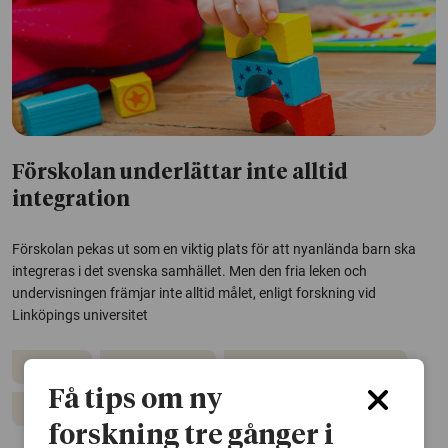
Förskolan underlättar inte alltid
integration
Förskolan pekas ut som en viktig plats för att nyanlända barn ska
integreras i det svenska samhället. Men den fria leken och
undervisningen främjar inte alltid målet, enligt forskning vid
Linköpings universitet
Förskola
Barn och unga
Migration och integration
Få tips om ny
Pedagogik
forskning tre gånger i