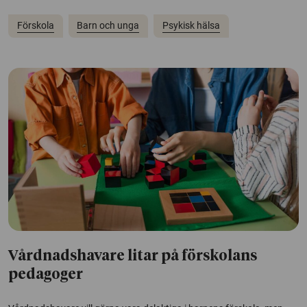
Förskola
Barn och unga
Psykisk hälsa
Vårdnadshavare litar på förskolans
pedagoger