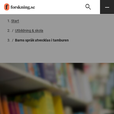
search
Sök
Meny
Gå till innehåll
Start
/
Utbildning & skola
/
Barns språk utvecklas i tamburen