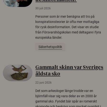
30 juli 2026
Personer som är mer benägna att tro på
konspirationsteorier är ofta mer mottagliga
för rysk desinformation. Det visar en studie
från Försvarshögskolan med deltagare i fyra
europeiska länder.
Säkerhetspolitik
Gammalt skinn var Sveriges
äldsta sko
22 juni 2026
Det som arkeologer länge trodde var en
björnfäll visar sig vara delar av en 2000 år
gammal sko. Fyndet bär spår av romerskt
skomode och beskrivs som mycket ovanligt i