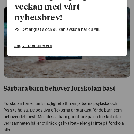
veckan med vårt
nyhetsbrev!
PS. Det är gratis och du kan avsluta när du vill.
Jag vill prenumerera
Sårbara barn behöver förskolan bäst
Förskolan har en unik möjlighet att främja barns psykiska och
fysiska hälsa. De positiva effekterna är starkast för de barn som
behöver det mest. Men dessa barn går oftare på en förskola där
verksamheten håller otillräckligt kvalitet - eller går inte på förskola
alls.