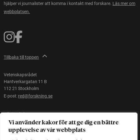
hjälper vi journalister att komma i kontakt med forskare.
Läs mer om
webbplatsen.
Tillbaka till toppen
Vetenskapsrådet
Hantverkargatan 11 B
112 21 Stockholm
E-post:
red@forskning.se
Tillgänglighet
Vi använder kakor för att ge dig en bättre
upplevelse av vår webbplats
Ett initiativ av
Vetenskapsrådet