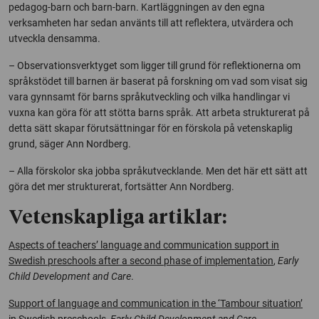
pedagog-barn och barn-barn. Kartläggningen av den egna
verksamheten har sedan använts till att reflektera, utvärdera och
utveckla densamma.
– Observationsverktyget som ligger till grund för reflektionerna om
språkstödet till barnen är baserat på forskning om vad som visat sig
vara gynnsamt för barns språkutveckling och vilka handlingar vi
vuxna kan göra för att stötta barns språk. Att arbeta strukturerat på
detta sätt skapar förutsättningar för en förskola på vetenskaplig
grund, säger Ann Nordberg.
– Alla förskolor ska jobba språkutvecklande. Men det här ett sätt att
göra det mer strukturerat, fortsätter Ann Nordberg.
Vetenskapliga artiklar:
Aspects of teachers’ language and communication support in
Swedish preschools after a second phase of implementation
,
Early
Child Development and Care
.
Support of language and communication in the ‘Tambour situation’
in Swedish preschools
,
Early Child Development and Care
.