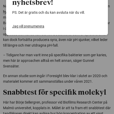
nyhetsbrev!
När det gäller karies utgår Gunnel Svensäters forskningsprojekt från
hypotesen
att risken ökar med ökad andel syratoleranta bakterier i
PS. Det är gratis och du kan avsluta när du vill.
munnens slemhinna. Antagandet bygger på följande tanketråd:
Bakterierna i munnen producerar syra från de kolhydrater vi stoppar
Jag vill prenumerera
i oss. Syran sänker pH-värdet, och det är vid lågt pH som emaljen
upplöses och karies kan slå rot. De bakterier som är syratoleranta
kan dock fortsätta producera syra, även när pH sjunker, vilket leder
till längre och mer utdragna pH-fall.
– Tidigare har man varit inne på specifika bakterier som ger karies,
men här är approachen alltså en helt annan, säger Gunnel
Svensäter.
En annan studie som ingår i Foresight blev klar i slutet av 2020 och
materialet kommer att sammanställas under våren 2021.
Snabbtest för specifik molekyl
Här har Börje Sellergren, professor vid Biofilms Research Center på
Malmö universitet, kopplats in. Målet är att ta fram ett snabbtest där
tandläkaren direkt kan avläsa hur hög koncentration av ett visst