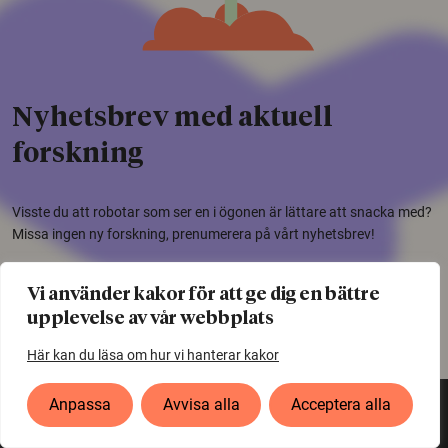
Nyhetsbrev med aktuell
forskning
Visste du att robotar som ser en i ögonen är lättare att snacka med?
Missa ingen ny forskning, prenumerera på vårt nyhetsbrev!
Vi använder kakor för att ge dig en bättre
Jag vill prenumerera
upplevelse av vår webbplats
Här kan du läsa om hur vi hanterar kakor
Anpassa
Avvisa alla
Acceptera alla