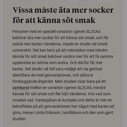
Vissa måste äta mer socker
för att känna söt smak
Personer med en speciell variation i genen SL2CA4
behöver äta mer socker för att känna söt smak, och får
också mer karies i tänderna, visade en studie vid Umeå
universitet. Det kan bero på att människor med mindre
känsla för söt smak behöver sockra mer för att få samma
upplevelse av sötma som andra. Och därför får mer
karies. Det skulle i så fall vara möjligt att via gentest
identifiera de med genvariationen, och sätta in
förebyggande åtgärder. Men studien visar bara på ett
samband
mellan en variation i genen SL2CA4, mindre
känsla för söt smak och fler hål i tänderna. Inte vad som
orsakat vad. Kariesgåtan är komplex och detta är mer en
bekräftelse på att genvariationen har något med karies att
göra, menar Linda Eriksson, tandläkare och den som gjort
studien.