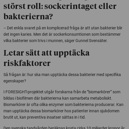
störst roll: sockerintaget eller
bakterierna?
– Det enkla svaret på en komplicerad fråga är att utan bakterier blir
det ingen karies. Men det är sockerkonsumtionen som bestämmer
vilka bakterier som trivs i munnen, säger Gunnel Svensäter.
Letar sätt att upptäcka
riskfaktorer
Så frågan är: hur ska man upptäcka dessa bakterier med specifika
egenskaper?
I FORESIGHT-projektet utgår forskarna från de ”biomarkörer” som
bildas i biofilmen där bakterierna kan samarbeta metaboliskt.
Biomarkörer är ofta olika enzymer som bakterierna producerar. Kan
man upptäcka dessa biomarkörer hos patienter innan sjukdomen
brutit ut, kan preventiva insatser sättas in i tid.
Den svenska tandvården beräknas kosta cirka 10 miljarder kronor år