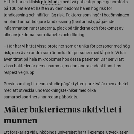
Hittills har en klinisk
pilotstudie
med två patientgrupper genomförts
på 100 patienter: hälften av dem bedöms ha en hög risk för
tandlossning och hälften låg risk. Faktorer som ingår i bedömningen
är bland annat tidigare tandlossning (benförlust), pågående
inflammation runt tänderna, plack på tänderna och förekomst av
allmänsjukdomar som diabetes och rökning.
– Här har vi hittat vissa proteiner som är unika för personer med hög
risk, men även andra som är unika för personer med låg risk. Vi har
även tittat på hela mikrobiomet hos dessa patienter. Där ser vi att
vissa bakterier är gemensamma, medan andra endast finns hos
respektive grupp.
Provinsamling till denna studie pågår i ytterligare två år men arbetet
med att utveckla undersökningstekniker med olika
samarbetspartners har redan påbörjats.
Mäter bakteriernas aktivitet i
munnen
Ett forskarlag vid Linköpings universitet har till exempel utvecklat en