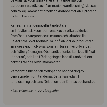
De orala sjukdomarna karies (hål i tänderna) och
parodontit (tandköttsinflammation/tandlossning) klassas
som folksjukdomar eftersom de drabbar mer än 1 procent
av befolkningen.
Karies
, hål i tänderna, eller tandröta, är
en infektionssjukdom som orsakas av olika bakterier,
framför allt Streptococcus mutans och laktobaciller.
Bakterierna lever normalt i munhålan, där de producerar
en svag syra, mjölksyra, som i sin tur sänker pH-värdet
och fräter på emaljen. Obehandlad karies kan leda till ”hål i
tänderna”, och kan i förlängningen leda till tandvärk om
nerven i tanden blivit inflammerad.
Parodontit
innebär en fortlöpande nedbrytning av
benvävnaden runt tänderna. Detta kan leda till
tandlossning och tandförlust om den lämnas obehandlad.
Källa: Wikipedia, 1177 Vårdguiden