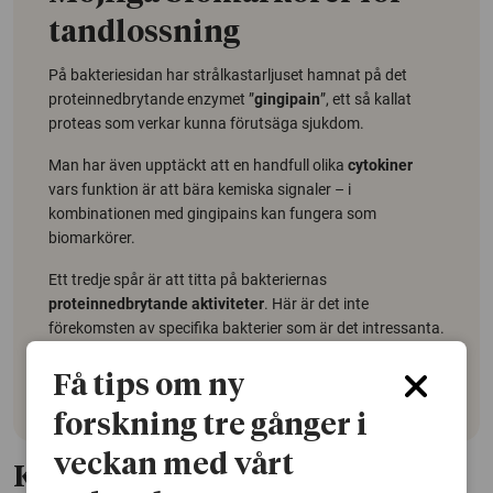
tandlossning
På bakteriesidan har strålkastarljuset hamnat på det
proteinnedbrytande enzymet ”
gingipain
”, ett så kallat
proteas som verkar kunna förutsäga sjukdom.
Man har även upptäckt att en handfull olika
cytokiner
vars funktion är att bära kemiska signaler – i
kombinationen med gingipains kan fungera som
biomarkörer.
Ett tredje spår är att titta på bakteriernas
proteinnedbrytande aktiviteter
. Här är det inte
förekomsten av specifika bakterier som är det intressanta.
Här tittar man på hur olika bakterier, i samverkan,
påverkar aktiviteten i tandköttsfickan.
Få tips om ny
forskning tre gånger i
veckan med vårt
Karies