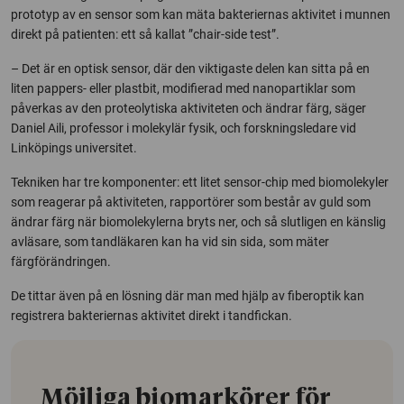
prototyp av en sensor som kan mäta bakteriernas aktivitet i munnen
direkt på patienten: ett så kallat ”chair-side test”.
– Det är en optisk sensor, där den viktigaste delen kan sitta på en
liten pappers- eller plastbit, modifierad med nanopartiklar som
påverkas av den proteolytiska aktiviteten och ändrar färg, säger
Daniel Aili, professor i molekylär fysik, och forskningsledare vid
Linköpings universitet.
Tekniken har tre komponenter: ett litet sensor-chip med biomolekyler
som reagerar på aktiviteten, rapportörer som består av guld som
ändrar färg när biomolekylerna bryts ner, och så slutligen en känslig
avläsare, som tandläkaren kan ha vid sin sida, som mäter
färgförändringen.
De tittar även på en lösning där man med hjälp av fiberoptik kan
registrera bakteriernas aktivitet direkt i tandfickan.
Möjliga biomarkörer för