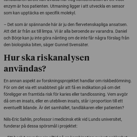
enzym är hos patienten. Utmaning ligger i att utveckla en sensor
som kan upptäcka en specifik molekyl.
– Det som är spännande här är ju den flervetenskapliga ansatsen.
Att det är från ax till limpa. Vi är alla beroende av varandra. Daniel
och Börje kan ju inte göra nånting om de inte får några förslag från
den biologiska biten, säger Gunnel Svensäter.
Hur ska riskanalysen
användas?
En annan aspekt av forskningsprojektet handlar om riskbedömning.
För om det via ett snabbtest går att få en indikation på om det
föreligger en framtida risk för karies eller tandlossning. Vem avgör
då om en insats, eller en utebliven insats, står i proportion till ett
eventuellt lidande. Är det samhället, tandläkaren eller patienten?
Nils-Eric Sahlin, professor i medicinsk etik vid Lunds universitet,
funderar på dessa spörsmål i projektet: