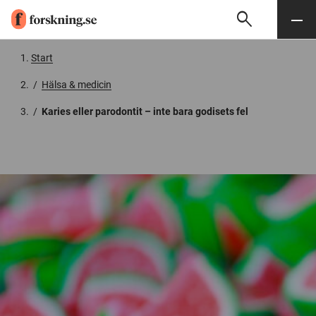
search
Sök
Meny
Gå till innehåll
Start
/
Hälsa & medicin
/
Karies eller parodontit – inte bara godisets fel