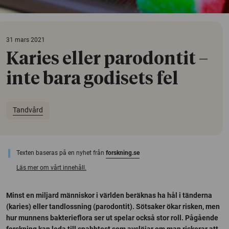
31 mars 2021
Karies eller parodontit –
inte bara godisets fel
Tandvård
Texten baseras på en nyhet från
forskning.se
Läs mer om vårt innehåll.
Minst en miljard människor i världen beräknas ha hål i tänderna
(karies) eller tandlossning (parodontit). Sötsaker ökar risken, men
hur munnens bakterieflora ser ut spelar också stor roll. Pågående
forskning kan leda till snabbtest som avslöjar om man riskerar att