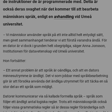
de instruktioner de är programmerade med. Detta är
också deras svaghet när det kommer till att bearbeta
människors språk, enligt en
avhandling
vid Umeå
universitet.
– Vi människor använder språk på ett inte alltid helt entydigt sätt,
men givet sammanhanget tenderar vi att förstå varandra ändå. För
en dator är vi dock i grunden helt obegripliga, säger Anna Jonsson,
Institutionen för datavetenskap vid Umeå universitet.
Hon fortsätter:
– Ett annat problem är att språk är oändliga, och att en dators
minnesutrymme är ändligt. Det vi som jobbar med språkbearbetning
gör är att försöka använda det ändliga utrymmet för att täcka en så
stor del av ett språk som möjligt.
Datorer kommunicerar via så kallade formella språk – språk som
följer ett ändligt antal logiska regler. Trots att människospråk också
följer vissa grammatiska regler så är dessa regler föränderliga och