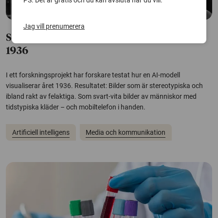
PS. Det är gratis och du kan avsluta när du vill.
Jag vill prenumerera
Stereotypt och fel när AI föreställer sig
1936
I ett forskningsprojekt har forskare testat hur en AI-modell
visualiserar året 1936. Resultatet: Bilder som är stereotypiska och
ibland rakt av felaktiga. Som svart-vita bilder av människor med
tidstypiska kläder – och mobiltelefon i handen.
Artificiell intelligens
Media och kommunikation