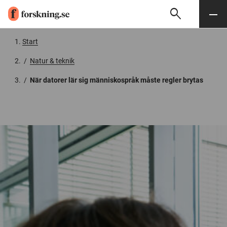
search
Sök
Meny
Gå till innehåll
Start
/
Natur & teknik
/
När datorer lär sig människospråk måste regler brytas