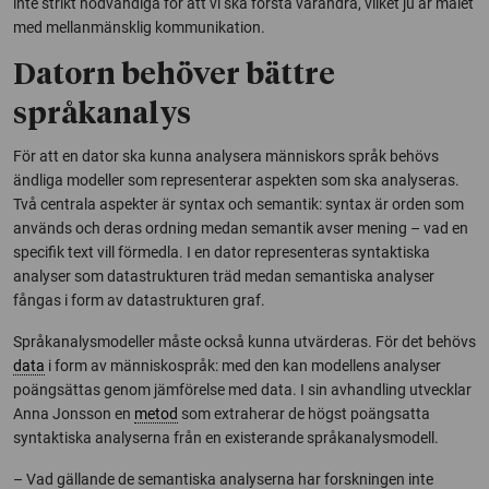
inte strikt nödvändiga för att vi ska förstå varandra, vilket ju är målet
med mellanmänsklig kommunikation.
Datorn behöver bättre
språkanalys
För att en dator ska kunna analysera människors språk behövs
ändliga modeller som representerar aspekten som ska analyseras.
Två centrala aspekter är syntax och semantik: syntax är orden som
används och deras ordning medan semantik avser mening – vad en
specifik text vill förmedla. I en dator representeras syntaktiska
analyser som datastrukturen träd medan semantiska analyser
fångas i form av datastrukturen graf.
Språkanalysmodeller måste också kunna utvärderas. För det behövs
data
i form av människospråk: med den kan modellens analyser
poängsättas genom jämförelse med data. I sin avhandling utvecklar
Anna Jonsson en
metod
som extraherar de högst poängsatta
syntaktiska analyserna från en existerande språkanalysmodell.
– Vad gällande de semantiska analyserna har forskningen inte