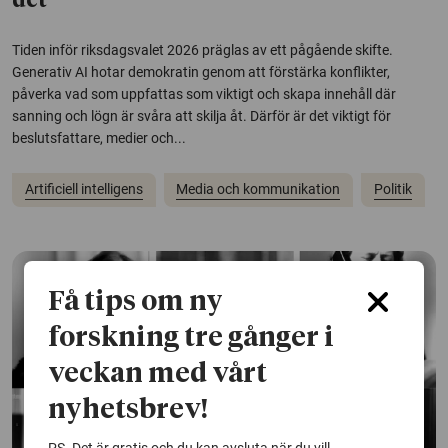
det
Tiden inför riksdagsvalet 2026 präglas av ett pågående skifte.
Generativ AI hotar demokratin genom att förstärka konflikter,
påverka vad som uppfattas som viktigt och skapa innehåll där
sanning och lögn är svåra att skilja åt. Därför är det viktigt för
beslutsfattare, medier och...
Artificiell intelligens
Media och kommunikation
Politik
Få tips om ny
forskning tre gånger i
veckan med vårt
nyhetsbrev!