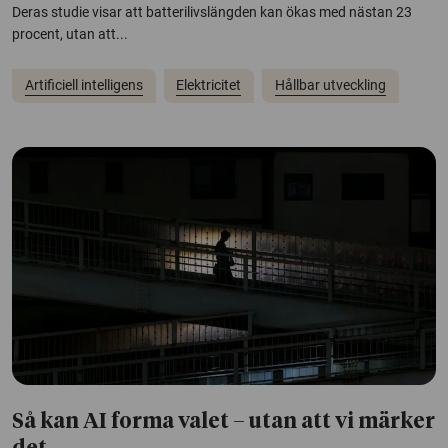
Deras studie visar att batterilivslängden kan ökas med nästan 23
procent, utan att...
Artificiell intelligens
Elektricitet
Hållbar utveckling
Så kan AI forma valet – utan att vi märker