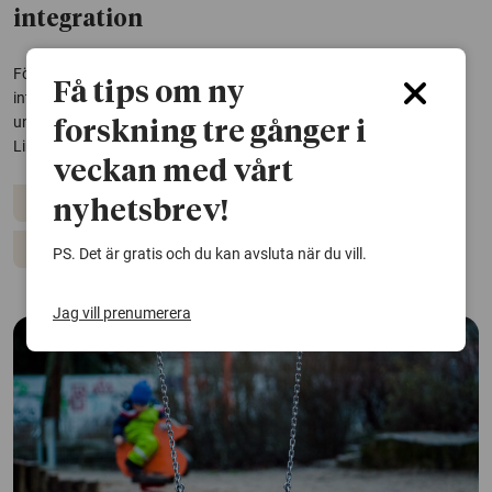
integration
Förskolan pekas ut som en viktig plats för att nyanlända barn ska
Få tips om ny
integreras i det svenska samhället. Men den fria leken och
undervisningen främjar inte alltid målet, enligt forskning vid
forskning tre gånger i
Linköpings universitet
veckan med vårt
Förskola
Barn och unga
Migration och integration
nyhetsbrev!
Pedagogik
PS. Det är gratis och du kan avsluta när du vill.
Jag vill prenumerera