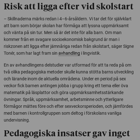
Risk att ligga efter vid skolstart
– Skillnaderna märks redan i 4–6-årsåldern. Vi tar det för självklart
att barn som börjar skolan har förmåga att lyssna uppmärksamt
och vänta på sin tur. Men så är det inte för alla barn. Om man
kommer från en svagare socioekonomisk bakgrund är man i
riskzonen att ligga efter jämnåriga redan från skolstart, säger Signe
Tonér, som har lagt fram sin
avhandling
i lingvistik.
En av avhandlingens delstudier var utformad för att ta reda på om
två olika pedagogiska metoder skulle kunna stötta barns utveckling
och lärande inom de aktuella områdena. Under en period på sex
veckor fick barnen antingen jobba i grupp kring ett tema eller öva
matematik på läsplattor och göra uppmärksamhetsstärkande
övningar. Språk, uppmärksamhet, arbetsminne och ytterligare
förmågor mättes före och efter sexveckorsperioden, och jämfördes
med barnen i kontrollgruppen som deltog i förskolans vanliga
undervisning.
Pedagogiska insatser gav inget