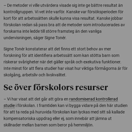
– De metoder vi ville utvärdera visade sig inte ge bättre resultat än
kontrollgruppen. Vi vet inte varför. Kanske var försöksperioden för
kort för att arbetssätten skulle kunna visa resultat. Kanske jobbar
förskolan redan så pass bra att de metoder som introducerades av
forskarna inte ledde till större framsteg än den vanliga
undervisningen, säger Signe Tonér.
Signe Tonér konstaterar att det finns ett stort behov av mer
forskning för att identifiera arbetssätt som kan stötta barn som
riskerar svårigheter när det gäller språk och exekutiva funktioner.
Inte minst för att flera studier har visat hur viktiga förmågorna är för
skolgång, arbetsliv och livskvalitet.
Se över förskolors resurser
– Vi har visat att det går att göra en
randomiserad kontrollerad
studie
i förskolan. I framtiden kan vi bygga vidare på den här studien
för att ta reda på huruvida förskolan kan lyckas med sitt så kallade
kompensatoriska uppdrag eller ej, som innebär att jämna ut
skillnader mellan barnen som beror på hemmiljön.