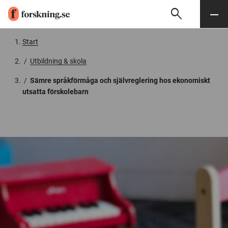
search
Sök
Meny
Gå till innehåll
Start
/
Utbildning & skola
/
Sämre språkförmåga och självreglering hos ekonomiskt
utsatta förskolebarn