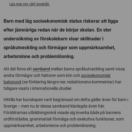
Läs mer om vårt innehåll.
Barn med låg socioekonomisk status riskerar att ligga
efter jämnåriga redan när de börjar skolan. En stor
undersökning av förskolebarn visar skillnader i
språkutveckling och förmågor som uppmärksamhet,
arbetsminne och problemlösning.
Att det finns ett
samband
mellan barns språkutveckling samt vissa
andra förmågor och faktorer som kön och
socioekonomisk
bakgrund
(se förklaring längre ner, redaktionens kommentar) har
tidigare visats i internationella studier.
Hittills har kunskapen varit begränsad om detta gäller även för barn i
Sverige – men nu är dessa samband klarlagda även här.
Föräldrarnas utbildningsnivå visade sig inverka både på barnens
ordförståelse, grammatisk förmåga och exekutiva funktioner, som
uppmärksamhet, arbetsminne och problemlösning.