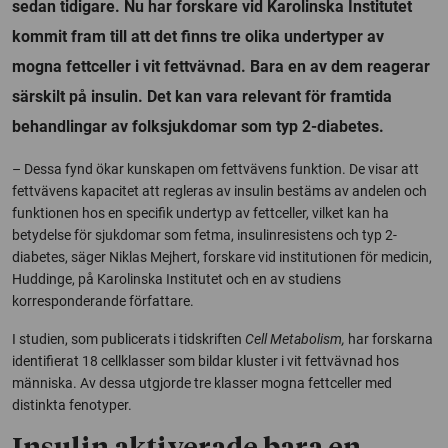
sedan tidigare. Nu har forskare vid Karolinska Institutet
kommit fram till att det finns tre olika undertyper av
mogna fettceller i vit fettvävnad. Bara en av dem reagerar
särskilt på insulin. Det kan vara relevant för framtida
behandlingar av folksjukdomar som typ 2-diabetes.
– Dessa fynd ökar kunskapen om fettvävens funktion. De visar att
fettvävens kapacitet att regleras av insulin bestäms av andelen och
funktionen hos en specifik undertyp av fettceller, vilket kan ha
betydelse för sjukdomar som fetma, insulinresistens och typ 2-
diabetes, säger Niklas Mejhert, forskare vid institutionen för medicin,
Huddinge, på Karolinska Institutet och en av studiens
korresponderande författare.
I studien, som publicerats i tidskriften
Cell Metabolism,
har forskarna
identifierat 18 cellklasser som bildar kluster i vit fettvävnad hos
människa. Av dessa utgjorde tre klasser mogna fettceller med
distinkta fenotyper.