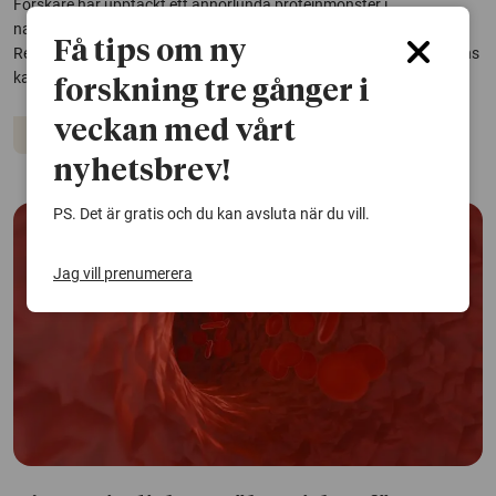
Forskare har upptäckt ett annorlunda proteinmönster i
navelsträngsblod hos barn som senare utvecklar typ 1-diabetes.
Få tips om ny
Resultaten tyder på att flera faktorer under graviditeten tillsammans
kan öka risken för sjukdomen.
forskning tre gånger i
veckan med vårt
Diabetes
nyhetsbrev!
PS. Det är gratis och du kan avsluta när du vill.
Jag vill prenumerera