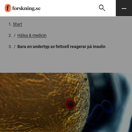
search
Sök
Meny
Gå till innehåll
Start
/
Hälsa & medicin
/
Bara en undertyp av fettcell reagerar på insulin