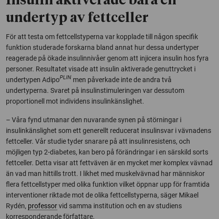
Insulin aktiverade bara en
undertyp av fettceller
För att testa om fettcellstyperna var kopplade till någon specifik
funktion studerade forskarna bland annat hur dessa undertyper
reagerade på ökade insulinnivåer genom att injicera insulin hos fyra
personer. Resultatet visade att insulin aktiverade genuttrycket i
PLIN
undertypen Adipo
men påverkade inte de andra två
undertyperna. Svaret på insulinstimuleringen var dessutom
proportionell mot individens insulinkänslighet.
– Våra fynd utmanar den nuvarande synen på störningar i
insulinkänslighet som ett generellt reducerat insulinsvar i vävnadens
fettceller. Vår studie tyder snarare på att insulinresistens, och
möjligen typ 2-diabetes, kan bero på förändringar i en särskild sorts
fettceller. Detta visar att fettväven är en mycket mer komplex vävnad
än vad man hittills trott. I likhet med muskelvävnad har människor
flera fettcellstyper med olika funktion vilket öppnar upp för framtida
interventioner riktade mot de olika fettcellstyperna, säger Mikael
Rydén,
professor
vid samma institution och en av studiens
korresponderande författare.