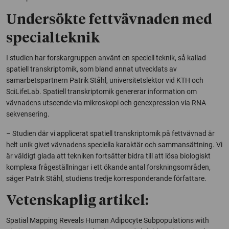
Undersökte fettvävnaden med
specialteknik
I studien har forskargruppen använt en speciell teknik, så kallad
spatiell transkriptomik, som bland annat utvecklats av
samarbetspartnern Patrik Ståhl, universitetslektor vid KTH och
SciLifeLab. Spatiell transkriptomik genererar information om
vävnadens utseende via mikroskopi och genexpression via RNA
sekvensering.
– Studien där vi applicerat spatiell transkriptomik på fettvävnad är
helt unik givet vävnadens speciella karaktär och sammansättning. Vi
är väldigt glada att tekniken fortsätter bidra till att lösa biologiskt
komplexa frågeställningar i ett ökande antal forskningsområden,
säger Patrik Ståhl, studiens tredje korresponderande författare.
Vetenskaplig artikel:
Spatial Mapping Reveals Human Adipocyte Subpopulations with