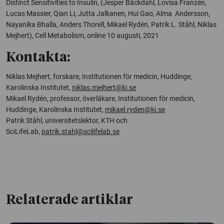
Distinct Sensitivities to Insulin, (Jesper Bäckdahl, Lovisa Franzén,
Lucas Massier, Qian Li, Jutta Jalkanen, Hui Gao, Alma Andersson,
Nayanika Bhalla, Anders Thorell, Mikael Rydén, Patrik L. Ståhl, Niklas
Mejhert), Cell Metabolism, online 10 augusti, 2021
Kontakta:
Niklas Mejhert, forskare, Institutionen för medicin, Huddinge,
Karolinska Institutet,
niklas.mejhert@ki.se
Mikael Rydén, professor, överläkare, Institutionen för medicin,
Huddinge, Karolinska Institutet,
mikael.ryden@ki.se
Patrik Ståhl, universitetslektor, KTH och
SciLifeLab,
patrik.stahl@scilifelab.se
Relaterade artiklar