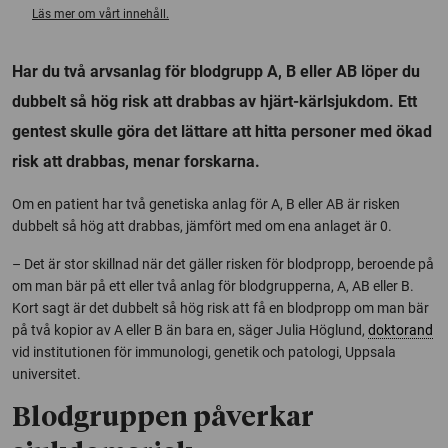
Läs mer om vårt innehåll.
Har du två arvsanlag för blodgrupp A, B eller AB löper du
dubbelt så hög risk att drabbas av hjärt-kärlsjukdom. Ett
gentest skulle göra det lättare att hitta personer med ökad
risk att drabbas, menar forskarna.
Om en patient har två genetiska anlag för A, B eller AB är risken
dubbelt så hög att drabbas, jämfört med om ena anlaget är 0.
– Det är stor skillnad när det gäller risken för blodpropp, beroende på
om man bär på ett eller två anlag för blodgrupperna, A, AB eller B.
Kort sagt är det dubbelt så hög risk att få en blodpropp om man bär
på två kopior av A eller B än bara en, säger Julia Höglund,
doktorand
vid institutionen för immunologi, genetik och patologi, Uppsala
universitet.
Blodgruppen påverkar