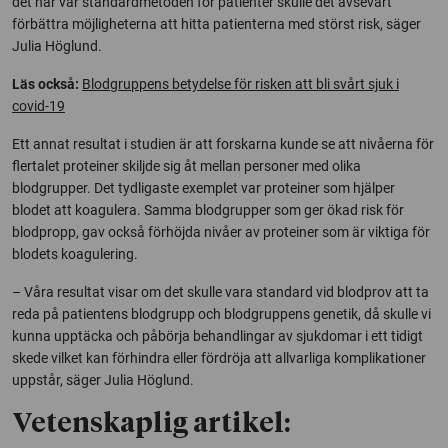
det här var standardmetoden för patienter skulle det avsevärt
förbättra möjligheterna att hitta patienterna med störst risk, säger
Julia Höglund.
Läs också:
Blodgruppens betydelse för risken att bli svårt sjuk i
covid-19
Ett annat resultat i studien är att forskarna kunde se att nivåerna för
flertalet proteiner skiljde sig åt mellan personer med olika
blodgrupper. Det tydligaste exemplet var proteiner som hjälper
blodet att koagulera. Samma blodgrupper som ger ökad risk för
blodpropp, gav också förhöjda nivåer av proteiner som är viktiga för
blodets koagulering.
– Våra resultat visar om det skulle vara standard vid blodprov att ta
reda på patientens blodgrupp och blodgruppens genetik, då skulle vi
kunna upptäcka och påbörja behandlingar av sjukdomar i ett tidigt
skede vilket kan förhindra eller fördröja att allvarliga komplikationer
uppstår, säger Julia Höglund.
Vetenskaplig artikel: