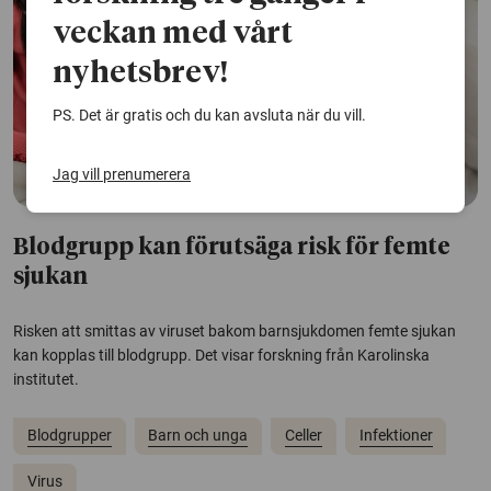
veckan med vårt
nyhetsbrev!
PS. Det är gratis och du kan avsluta när du vill.
Jag vill prenumerera
Blodgrupp kan förutsäga risk för femte
sjukan
Risken att smittas av viruset bakom barnsjukdomen femte sjukan
kan kopplas till blodgrupp. Det visar forskning från Karolinska
institutet.
Blodgrupper
Barn och unga
Celler
Infektioner
Virus