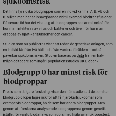
sjukdomsrisk
Det finns fyra olika blodgrupper som en individ kan ha: A, B, AB och
0. Vilken man har är livsavgörande vid till exempel blodtransfusioner.
På senare tid har det visat sig att blodgruppen spelar roll också för
hur man infekteras av virus och bakterier och även för hur man
drabbas av hjärt-kärlsjukdomar och cancer.
Studien som nu publiceras visar att redan de genetiska anlagen, som
en individ får från två håll – ett från vardera föräldern – också
påverkar sjukdomsrisken. Studien baseras på
data
från en halv
miljon deltagare som ingår i populationsstudien UK Biobank.
Blodgrupp 0 har minst risk för
blodproppar
Precis som tidigare forskning, visar den här studien att de som har
blodgrupp 0 löper lägre risk för att få hjärt-kärlsjukdomar som
exempelvis blodproppar, än de som har andra blodgrupper. Men
genom att forskarna analyserade blodgrupperna genom genetik
istället för vanlig blodanalys som görs med hjälp av antikroppstest,