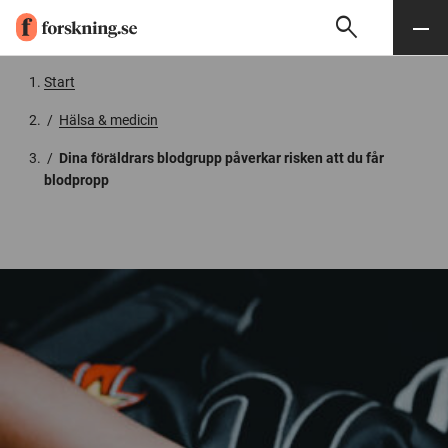
search
Sök
Meny
Gå till innehåll
Start
/
Hälsa & medicin
/
Dina föräldrars blodgrupp påverkar risken att du får
blodpropp