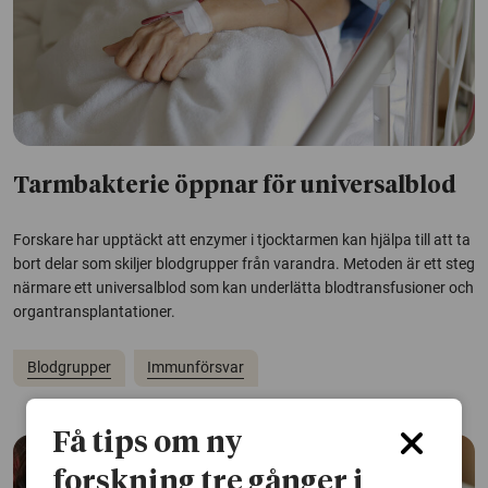
Tarmbakterie öppnar för universalblod
Forskare har upptäckt att enzymer i tjocktarmen kan hjälpa till att ta
bort delar som skiljer blodgrupper från varandra. Metoden är ett steg
närmare ett universalblod som kan underlätta blodtransfusioner och
organtransplantationer.
Blodgrupper
Immunförsvar
Få tips om ny
forskning tre gånger i