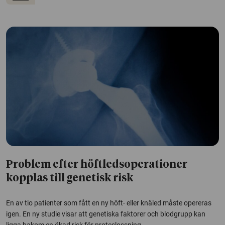
Problem efter höftledsoperationer
kopplas till genetisk risk
En av tio patienter som fått en ny höft- eller knäled måste opereras
igen. En ny studie visar att genetiska faktorer och blodgrupp kan
ligga bakom en ökad risk för proteslossning.