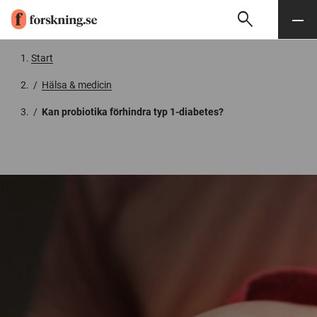
search
Sök
Meny
Gå till innehåll
Start
/
Hälsa & medicin
/
Kan probiotika förhindra typ 1-diabetes?