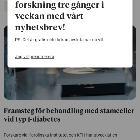
forskning tre gånger i
Diabetes
veckan med vårt
nyhetsbrev!
PS. Det är gratis och du kan avsluta när du vill.
Jag vill prenumerera
Framsteg för behandling med stamceller
vid typ 1-diabetes
Forskare vid Karolinska Institutet och KTH har utvecklat en