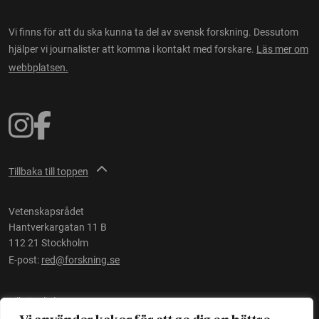
Vi finns för att du ska kunna ta del av svensk forskning. Dessutom
hjälper vi journalister att komma i kontakt med forskare.
Läs mer om
webbplatsen.
Tillbaka till toppen
Vetenskapsrådet
Hantverkargatan 11 B
112 21 Stockholm
E-post:
red@forskning.se
Tillgänglighet