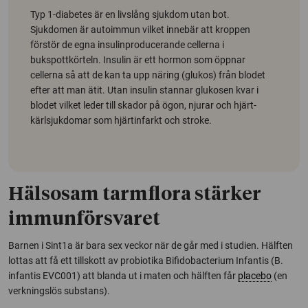
Typ 1-diabetes är en livslång sjukdom utan bot.
Sjukdomen är autoimmun vilket innebär att kroppen
förstör de egna insulinproducerande cellerna i
bukspottkörteln. Insulin är ett hormon som öppnar
cellerna så att de kan ta upp näring (glukos) från blodet
efter att man ätit. Utan insulin stannar glukosen kvar i
blodet vilket leder till skador på ögon, njurar och hjärt-
kärlsjukdomar som hjärtinfarkt och stroke.
Hälsosam tarmflora stärker
immunförsvaret
Barnen i Sint1a är bara sex veckor när de går med i studien. Hälften
lottas att få ett tillskott av probiotika Bifidobacterium Infantis (B.
infantis EVC001) att blanda ut i maten och hälften får
placebo
(en
verkningslös substans).