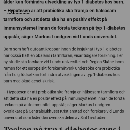
ålder kan förhindra utveckling av typ 1-diabetes hos barn.
–
Hypotesen
är att probiotika ska främja en hälsosam
tarmflora och att detta ska ha en positiv effekt på
immunsystemet innan de första tecknen på typ 1-diabetes
uppstår, säger Markus Lundgren vid Lunds universitet.
Barn som haft autoantikroppar innan de insjuknat i typ 1-diabetes
har också haft en obalans i tarmfloran, visar tidigare forskning. I en
ny studie ska forskare vid Lunds universitet och Region Skåne inom
ramen för ett europeiskt forskarnätverk undersöka om probiotika
från tidig födsel kan förhindra utvecklingen av typ 1-diabetes hos
barn med ökad genetisk risk.
– Hypotesen är att probiotika ska främja en hälsosam tarmflora och
att detta ska ha en positiv effekt på immunsystemet innan de första
tecknen på autoimmunitet uppstår, säger Markus Lundgren
överläkare på Centralsjukhuset Kristianstad och forskare vid Lunds
universitet som leder den svenska delen av Sint1a-studien.