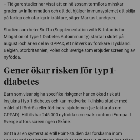
– Tidigare studier har visat att en hälsosam tarmflora minskar
graden av inflammation och att det hjälper immunsystemet att skilja
på farliga och ofarliga inkräktare, säger Markus Lundgren.
Studien som heter Sint1a (Supplementation with B. Infantis for
Mitigation of Type 1 Diabetes Autoimmunity) startar i slutet på
augusti och är en del av GPPAD, ett nätverk av forskare i Tyskland,
Belgien, Storbritannien, Polen och Sverige som erbjuder screening av
nyfödda.
Gener ökar risken för typ 1-
diabetes
Barn som visar sig ha specifika riskgener har en ökad risk att
insjukna i typ 1-diabetes och kan medverka i kliniska studier med
målet att fördröja eller förhindra sjukdomen (se faktaruta om
GPPAD). Hittills har 245 000 nyfödda screenats runtom i Europa. I
Sverige utförs screeningen i Skåne.
Sint1a är en systerstudie till Point-studien där forskarna inom