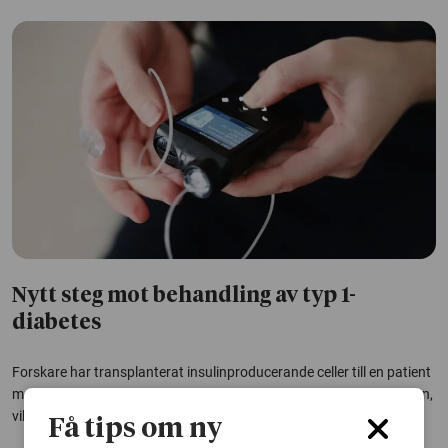
Nytt steg mot behandling av typ 1-
diabetes
Forskare har transplanterat insulinproducerande celler till en patient
med typ 1-diabetes. Studien visar att cellerna kan överleva i kroppen,
vilket väcker hopp om en framtida bot mot sjukdomen.
Få tips om ny