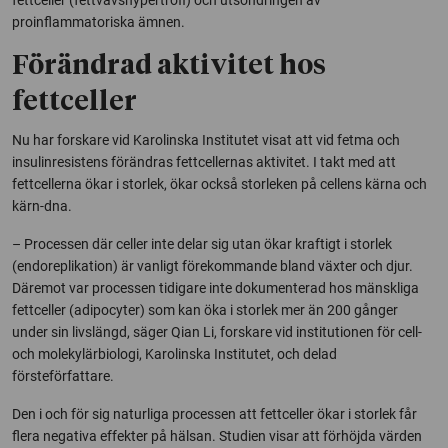
proinflammatoriska ämnen.
Förändrad aktivitet hos
fettceller
Nu har forskare vid Karolinska Institutet visat att vid fetma och
insulinresistens förändras fettcellernas aktivitet. I takt med att
fettcellerna ökar i storlek, ökar också storleken på cellens kärna och
kärn-dna.
– Processen där celler inte delar sig utan ökar kraftigt i storlek
(endoreplikation) är vanligt förekommande bland växter och djur.
Däremot var processen tidigare inte dokumenterad hos mänskliga
fettceller (adipocyter) som kan öka i storlek mer än 200 gånger
under sin livslängd, säger Qian Li, forskare vid institutionen för cell-
och molekylärbiologi, Karolinska Institutet, och delad
försteförfattare.
Den i och för sig naturliga processen att fettceller ökar i storlek får
flera negativa effekter på hälsan. Studien visar att förhöjda värden