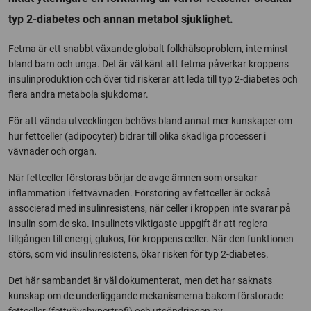
typ 2-diabetes och annan metabol sjuklighet.
Fetma är ett snabbt växande globalt folkhälsoproblem, inte minst
bland barn och unga. Det är väl känt att fetma påverkar kroppens
insulinproduktion och över tid riskerar att leda till typ 2-diabetes och
flera andra metabola sjukdomar.
För att vända utvecklingen behövs bland annat mer kunskaper om
hur fettceller (adipocyter) bidrar till olika skadliga processer i
vävnader och organ.
När fettceller förstoras börjar de avge ämnen som orsakar
inflammation i fettvävnaden. Förstoring av fettceller är också
associerad med insulinresistens, när celler i kroppen inte svarar på
insulin som de ska. Insulinets viktigaste uppgift är att reglera
tillgången till energi, glukos, för kroppens celler. När den funktionen
störs, som vid insulinresistens, ökar risken för typ 2-diabetes.
Det här sambandet är väl dokumenterat, men det har saknats
kunskap om de underliggande mekanismerna bakom förstorade
fettceller (fettvävshypertrofi) och utsöndringen av