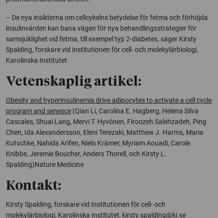
– De nya insikterna om cellcykelns betydelse för fetma och förhöjda
insulinvärden kan bana vägen för nya behandlingsstrategier för
samsjuklighet vid fetma, till exempel typ 2-diabetes, säger Kirsty
Spalding, forskare vid institutionen för cell- och molekylärbiologi,
Karolinska Institutet.
Vetenskaplig artikel:
Obesity and hyperinsulinemia drive adipocytes to activate a cell cycle
program and senesce
(Qian Li, Carolina E. Hagberg, Helena Silva
Cascales, Shuai Lang, Mervi T. Hyvönen, Firoozeh Salehzadeh, Ping
Chen, Ida Alexandersson, Eleni Terezaki, Matthew J. Harms, Maria
Kutschke, Nahida Arifen, Niels Krämer, Myriam Aouadi, Carole
Knibbe, Jeremie Boucher, Anders Thorell, och Kirsty L.
Spalding)
Nature Medicine
Kontakt:
Kirsty Spalding, forskare vid Institutionen för cell- och
molekylärbiologi, Karolinska Institutet,
kirsty.spalding@ki.se