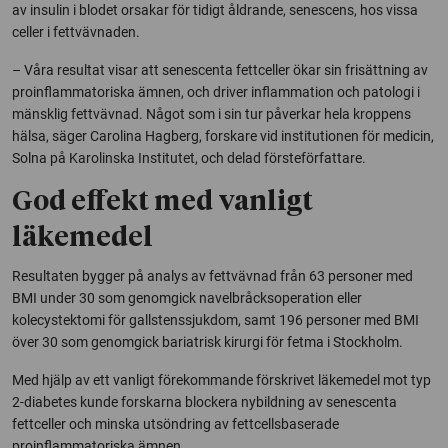
av insulin i blodet orsakar för tidigt åldrande, senescens, hos vissa
celler i fettvävnaden.
– Våra resultat visar att senescenta fettceller ökar sin frisättning av
proinflammatoriska ämnen, och driver inflammation och patologi i
mänsklig fettvävnad. Något som i sin tur påverkar hela kroppens
hälsa, säger Carolina Hagberg, forskare vid institutionen för medicin,
Solna på Karolinska Institutet, och delad försteförfattare.
God effekt med vanligt
läkemedel
Resultaten bygger på analys av fettvävnad från 63 personer med
BMI under 30 som genomgick navelbråcksoperation eller
kolecystektomi för gallstenssjukdom, samt 196 personer med BMI
över 30 som genomgick bariatrisk kirurgi för fetma i Stockholm.
Med hjälp av ett vanligt förekommande förskrivet läkemedel mot typ
2-diabetes kunde forskarna blockera nybildning av senescenta
fettceller och minska utsöndring av fettcellsbaserade
proinflammatoriska ämnen.