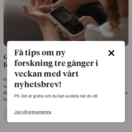
Få tips om ny
Grund för typ 1-diabetes kan formas i
forskning tre gånger i
fosterlivet
veckan med vårt
Forskare har upptäckt ett annorlunda proteinmönster i
nyhetsbrev!
navelsträngsblod hos barn som senare utvecklar typ 1-diabetes.
Resultaten tyder på att flera faktorer under graviditeten tillsammans
PS. Det är gratis och du kan avsluta när du vill.
kan öka risken för sjukdomen.
Jag vill prenumerera
Diabetes