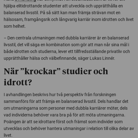
hjälpa elitidrottande studenter att utveckla och upprätthålla en
balanserad livsstil. På så sätt kan man främja strävan mot en
hälsosam, framgångsrik och långvarig karriär inom idrotten och livet
som helhet.
– Den centrala utmaningen med dubbla karriärer är en balanserad
livsstil, det vill säga en kombination som gör att man når sina mål i
både idrotten och studierna, lever ett tillfredsställande privatliv och
upprätthåller hälsa och välbefinnande, säger Lukas Linnér.
När ”krockar” studier och
idrott?
I avhandlingen beskrivs hur två perspektiv från forskningen
sammanförs för att främja en balanserad livsstil. Dels handlar det
om utmaningarna som personer med dubbla karriärer möter, dels
vad individerna behöver vara bra på för att möta utmaningarna.
Poängen är att se idrottare först och främst som individer som
utvecklas och behöver hantera utmaningar i relation till olika delar av
livet.