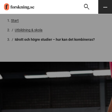
search
Sök
Meny
Gå till innehåll
Start
/
Utbildning & skola
/
Idrott och högre studier – hur kan det kombineras?