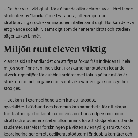
– Det har varit viktigt att förstå hur de olika delarna av elitidrottande
studenters liv ”krockar” med varandra, till exempel när
idrottstävlingar och examinationer infaller samtidigt. Hur kan de leva
ett givande socialt liv samtidigt som de hanterar idrott och studier?
säger Lukas Linnér.
Miljön runt eleven viktig
Å andra sidan handlar det om att flytta fokus från individen till hela
miljön som finns runt individen. Forskarna har studerat ledande
utvecklingsmiljöer för dubbla karriärer med fokus på hur miljön är
strukturerad och organiserad samt vilka värderingar som styr hur
stöd ges.
– Det kan till exempel handla om hur ett lärosäte,
specialidrottsförbund och kommun kan samarbeta för att skapa
förutsättningar för kombinationen samt hur stödpersoner inom
idrott och studierna arbetar tillsammans för att stödja elitidrottande
studenter. Här visar forskningen på vikten av en tydlig struktur och
koordinering genom ett dedikerat stödteam för dubbla karriärer och