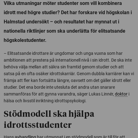
Vilka utmaningar möter studenter som vill kombinera
idrott med högre studier? Det har forskare vid högskolan i
Halmstad undersökt – och resultatet har mynnat ut i
nationella riktlinjer som ska underlätta för elitsatsande
högskolestudenter.
– Elitsatsande idrottare är ungdomar och unga vuxna som har
ambitionen att prestera på internationell nivå i sin idrott. De ska inte
behöva välja mellan att säkra sin framtid genom studier och att
satsa på en ofta osäker idrottskarriär. Genom dubbla karriärer kan vi
främja att fler kan fortsätta längre, oavsett om det gäller idrott eller
studier. Det ena borde inte utesluta det andra utan snarare
sammanföras för att gynna varandra, säger Lukas Linnér,
doktor
i
hälsa och livsstil inriktning idrottspsykologi.
Stödmodell ska hjälpa
idrottsstudenter
Hans
avhandling
har utmynnat i en stödmodell som är till för att