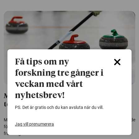
Få tips om ny
forskning tre gånger i
veckan med vårt
nyhetsbrev!
Mindre än hälften av paraidrottarna
testas för dopning
PS. Det är gratis och du kan avsluta när du vill.
Många paraidrottare på internationell elitnivå har aldrig blivit testade
Jag vill prenumerera
för dopning eller fått en antidopningsutbildning. Det visar en studie
från Högskolan i Gävle.