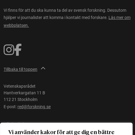
Vi finns för att du ska kunna ta del av svensk forskning. Dessutom
hjälper vi journalister att komma i kontakt med forskare.
Läs mer om
webbplatsen.
Tillbaka till toppen
Vetenskapsrådet
Hantverkargatan 11 B
112 21 Stockholm
E-post:
red@forskning.se
Tillgänglighet
Vi använder kakor för att ge dig en bättre