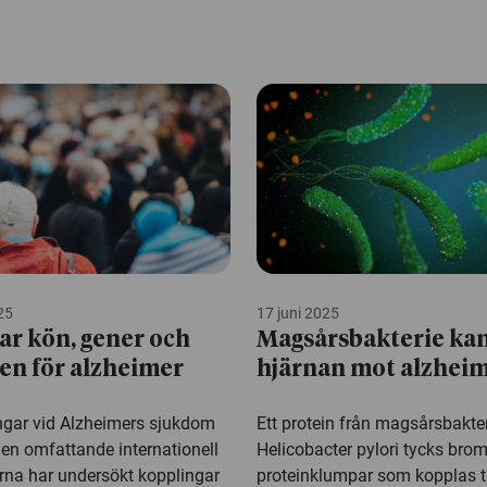
25
17 juni 2025
ar kön, gener och
Magsårsbakterie ka
ken för alzheimer
hjärnan mot alzhei
ngar vid Alzheimers sjukdom
Ett protein från magsårsbakte
i en omfattande internationell
Helicobacter pylori tycks bro
arna har undersökt kopplingar
proteinklumpar som kopplas ti