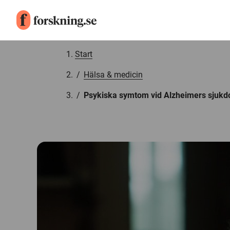
Gå till innehåll
Start
/
Hälsa & medicin
/
Psykiska symtom vid Alzheimers sjuk