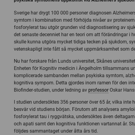
Sverige har drygt 100 000 personer diagnosen Alzheimer
symtom i kombination med förhöjda nivåer av proteinern
fosforylerat tau utgör grunden vid diagnostisering av s
det senaste decenniet har en teori om att förändringar i
skulle kunna utgöra mycket tidiga tecken på sjukdom, 
vetenskapligt inte fått så mycket uppmärksamhet som de
Nu har forskare från Lunds universitet, Skånes universit
Enheten för Kognitiv medicin i Ängelholm tillsammans u
komplicerade sambanden mellan psykiska symtom, alzhe
kognitiva sympom. Detta gjordes inom ramen för den inte
Biofinder-studien, under ledning av
professor
Oskar Hans
I studien undersöktes 356 personer över 65 år, vilka inte
besvär vid studiens början. Förutom att analysera amylo
fosforylerat tau i ryggvätska, undersöktes även deltagar
och apati samt den kognitiva funktionen vartannat år. S
följdes sammantaget under åtta års tid.