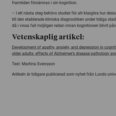
framtiden försämras i sin kognition.
– I ett nästa steg behövs studier för att klargöra hur de
till den etablerade kliniska diagnostiken under tidiga sta
då i vissa fall möjligen redan innan kognitionen blivit på
Vetenskaplig artikel:
Development of apathy, anxiety, and depression in cogni
older adults: effects of Alzheimer’s disease pathology an
Text: Martina Svensson
Artikeln är tidigare publicerad som nyhet från Lunds unive