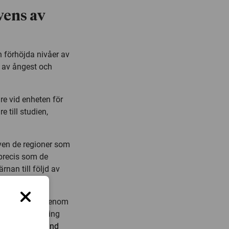
vens av
 förhöjda nivåer av
g av ångest och
re vid enheten för
 till studien,
ven de regioner som
 precis som de
rnan till följd av
ngen av apati genom
ränsad omfattning
gs inga
samband