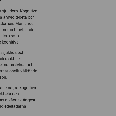
s sjukdom. Kognitiva
a amyloid-beta och
jukdomen. Men under
 humör och beteende
symtom som
 kognitiva.
etssjukhus och
ndersökt de
imerproteiner och
rnationellt välkända
son.
 hade några kognitiva
id-beta och
nas nivåer av ångest
tudiedeltagarna