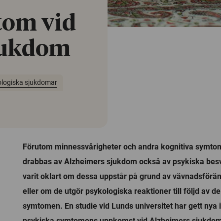
tom vid
jukdom
logiska sjukdomar
Förutom minnessvårigheter och andra kognitiva symtom 
drabbas av Alzheimers sjukdom också av psykiska besv
varit oklart om dessa uppstår på grund av vävnadsförän
eller om de utgör psykologiska reaktioner till följd av de
symtomen. En studie vid Lunds universitet har gett nya 
psykiska symtomens uppkomst vid Alzheimers sjukdom