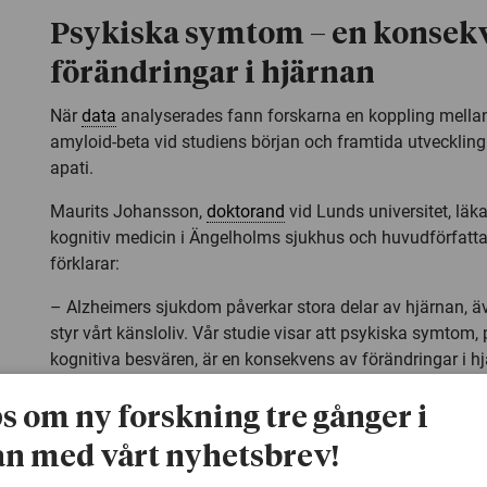
Psykiska symtom – en konsek
förändringar i hjärnan
När
data
analyserades fann forskarna en koppling mellan
amyloid-beta vid studiens början och framtida utvecklin
apati.
Maurits Johansson,
doktorand
vid Lunds universitet, läka
kognitiv medicin i Ängelholms sjukhus och huvudförfattare
förklarar:
– Alzheimers sjukdom påverkar stora delar av hjärnan, ä
styr vårt känsloliv. Vår studie visar att psykiska symtom,
kognitiva besvären, är en konsekvens av förändringar i hjä
inlagring av amyloid-beta.
ps om ny forskning tre gånger i
Forskarna visade också att amyloid-beta driver utveckli
n med vårt nyhetsbrev!
företrädesvis direkta effekter, och att apati endast i beg
orsakas av kognitiv försämring. När det gäller ångest så