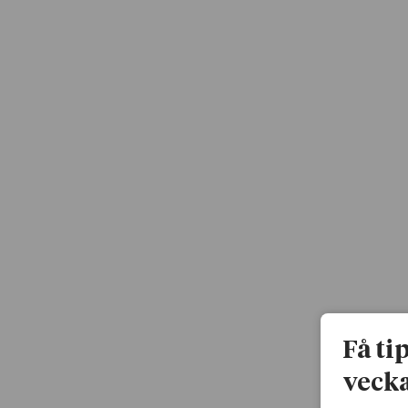
Få ti
vecka