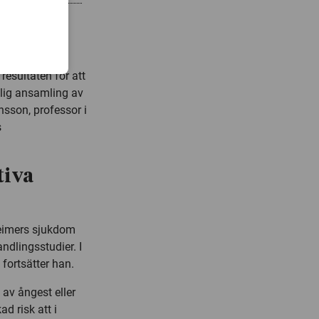
 känsloliv och
sykologiska
resultaten för att
klig ansamling av
nsson, professor i
s
tiva
heimers sjukdom
ndlingsstudier. I
 fortsätter han.
 av ångest eller
d risk att i