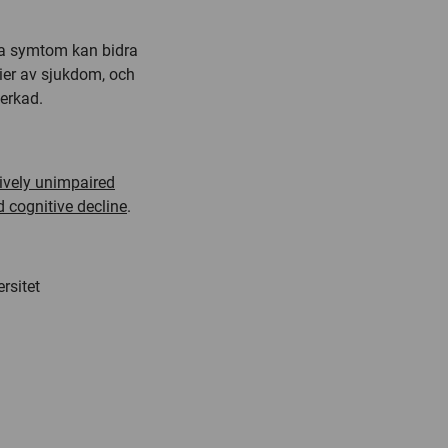
ssa symtom kan bidra
dier av sjukdom, och
verkad.
tively unimpaired
d cognitive decline
.
rsitet