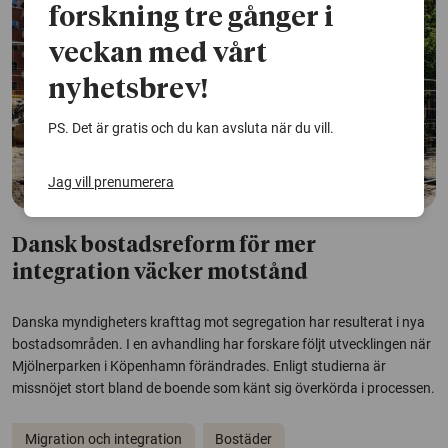
forskning tre gånger i
veckan med vårt
nyhetsbrev!
PS. Det är gratis och du kan avsluta när du vill.
Jag vill prenumerera
Dansk bostadsreform för mer
integration väcker motstånd
Danska myndigheters krafttag mot segregation har resulterat i nya
bostadsområden. I en avhandling har forskare följt utvecklingen när
Mjölnerparken i Köpenhamn förändrades. Enligt studierna är
missnöjet stort bland de boende som känt sig överkörda i processen.
Migration och integration
Bostäder