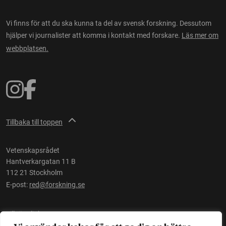
Vi finns för att du ska kunna ta del av svensk forskning. Dessutom
hjälper vi journalister att komma i kontakt med forskare.
Läs mer om
webbplatsen.
Tillbaka till toppen
Vetenskapsrådet
Hantverkargatan 11 B
112 21 Stockholm
E-post:
red@forskning.se
Tillgänglighet