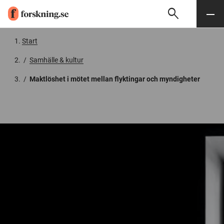
search
Sök
Meny
Gå till innehåll
Start
/
Samhälle & kultur
/
Maktlöshet i mötet mellan flyktingar och myndigheter