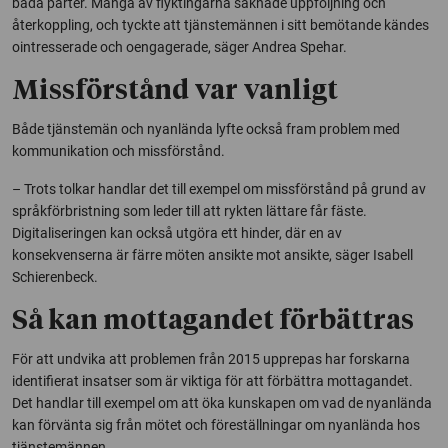
båda parter. Många av flyktingarna saknade uppföljning och
återkoppling, och tyckte att tjänstemännen i sitt bemötande kändes
ointresserade och oengagerade, säger Andrea Spehar.
Missförstånd var vanligt
Både tjänstemän och nyanlända lyfte också fram problem med
kommunikation och missförstånd.
– Trots tolkar handlar det till exempel om missförstånd på grund av
språkförbristning som leder till att rykten lättare får fäste.
Digitaliseringen kan också utgöra ett hinder, där en av
konsekvenserna är färre möten ansikte mot ansikte, säger Isabell
Schierenbeck.
Så kan mottagandet förbättras
För att undvika att problemen från 2015 upprepas har forskarna
identifierat insatser som är viktiga för att förbättra mottagandet.
Det handlar till exempel om att öka kunskapen om vad de nyanlända
kan förvänta sig från mötet och föreställningar om nyanlända hos
tjänstemännen.