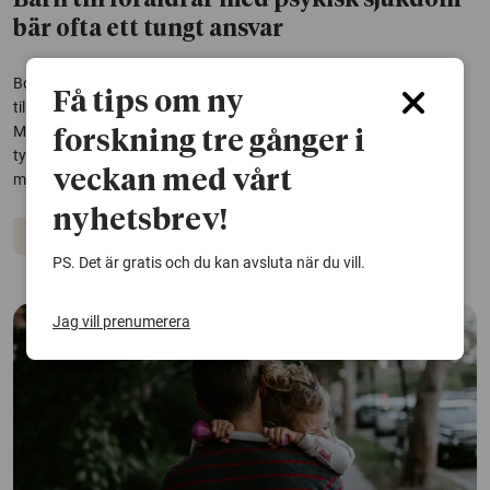
Barn till föräldrar med psykisk sjukdom
bär ofta ett tungt ansvar
Bortvald, oälskad, ensam och annorlunda. Det är känslor hos barn
Få tips om ny
till föräldrar som lider av psykisk sjukdom eller som har tagit sitt liv.
Många av dem bär ett tungt ansvar för sina föräldrar – och
forskning tre gånger i
tystnaden kring deras situation gör att de ofta lämnas ensamma
veckan med vårt
med smärtan.
nyhetsbrev!
Barn och unga
Beroende
Psykisk hälsa
PS. Det är gratis och du kan avsluta när du vill.
Jag vill prenumerera