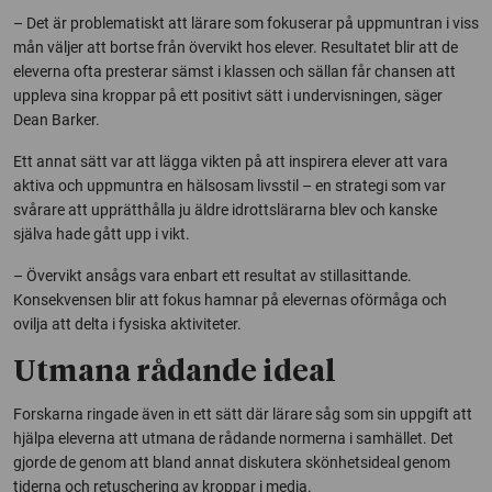
– Det är problematiskt att lärare som fokuserar på uppmuntran i viss
mån väljer att bortse från övervikt hos elever. Resultatet blir att de
eleverna ofta presterar sämst i klassen och sällan får chansen att
uppleva sina kroppar på ett positivt sätt i undervisningen, säger
Dean Barker.
Ett annat sätt var att lägga vikten på att inspirera elever att vara
aktiva och uppmuntra en hälsosam livsstil – en strategi som var
svårare att upprätthålla ju äldre idrottslärarna blev och kanske
själva hade gått upp i vikt.
– Övervikt ansågs vara enbart ett resultat av stillasittande.
Konsekvensen blir att fokus hamnar på elevernas oförmåga och
ovilja att delta i fysiska aktiviteter.
Utmana rådande ideal
Forskarna ringade även in ett sätt där lärare såg som sin uppgift att
hjälpa eleverna att utmana de rådande normerna i samhället. Det
gjorde de genom att bland annat diskutera skönhetsideal genom
tiderna och retuschering av kroppar i media.