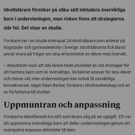
Idrottslärare försöker på olika sätt inkludera överviktiga
barn i undervisningen, men risken finns att strategierna
slår fel. Det visar en studie.
Forskare har i en studie intervjuat 24 idrottslärare som arbetar på
högstadie- och gymnasieskolor i Sverige. Idrottslärarna fick bland
annat svara på frågor om sina erfarenheter av elever med övervikt.
– Resultaten visar att alla lärare hade utvecklat en rad strategier för
att hantera barn som är överviktiga. De känner ansvar för sina elever
och menar väl, men undervisningen kan också få oavsiktliga
konsekvenser, säger Dean Barker, forskare i idrottsvetenskap och en
av författarna till studien.
Uppmuntran och anpassning
Forskarna identifierade tre sätt som lärare såg på sin uppgift. Ett var
att uppmuntra överviktiga barn att delta i undervisningen genom att
exempelvis anpassa aktiviteter till dem.