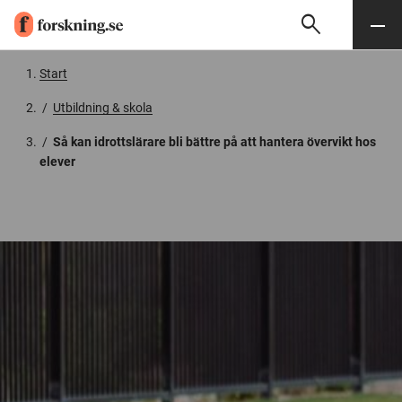
search
Sök
Meny
Gå till innehåll
Start
/
Utbildning & skola
/
Så kan idrottslärare bli bättre på att hantera övervikt hos
elever