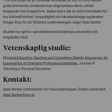
– En bra början är att utveckla förståelse för hur vi, trots mycket
goda intentioner, omedvetet kan stigmatisera elever utifrån
kroppsvikt och kroppsform. Sedan krävs det en större förståelse för
hur kulturell kontext, kroppslighet och känslomässiga upplevelser
hänger ihop för att förändra undervisningen, säger Dean Barker.
Studien har gjorts i samarbete med Göteborgs universitet och
Högskolan Väst.
Vetenskaplig studie:
Physical Education Teachers and Competing Obesity Discourses: An
Examination of Emerging Professional Identities
,
Journal of
Teaching in Physical Education
Kontakt:
Dean Barker, Institutionen för hälsovetenskaper, Örebro universitet,
dean.barker@oru.se