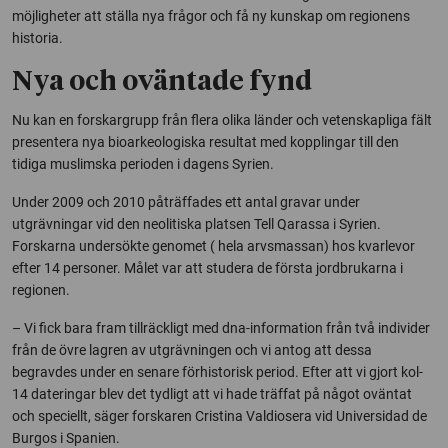
möjligheter att ställa nya frågor och få ny kunskap om regionens
historia.
Nya och oväntade fynd
Nu kan en forskargrupp från flera olika länder och vetenskapliga fält
presentera nya bioarkeologiska resultat med kopplingar till den
tidiga muslimska perioden i dagens Syrien.
Under 2009 och 2010 påträffades ett antal gravar under
utgrävningar vid den neolitiska platsen Tell Qarassa i Syrien.
Forskarna undersökte genomet ( hela arvsmassan) hos kvarlevor
efter 14 personer. Målet var att studera de första jordbrukarna i
regionen.
– Vi fick bara fram tillräckligt med dna-information från två individer
från de övre lagren av utgrävningen och vi antog att dessa
begravdes under en senare förhistorisk period. Efter att vi gjort kol-
14 dateringar blev det tydligt att vi hade träffat på något oväntat
och speciellt, säger forskaren Cristina Valdiosera vid Universidad de
Burgos i Spanien.