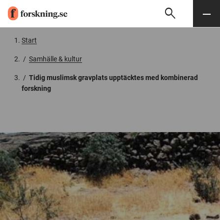
search
Sök
Meny
Gå till innehåll
Start
/
Samhälle & kultur
/
Tidig muslimsk gravplats upptäcktes med kombinerad
forskning