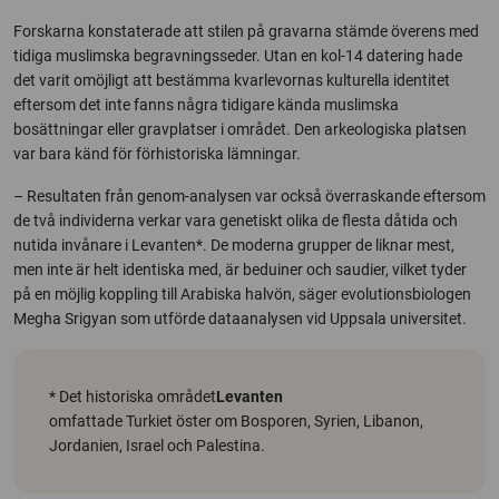
Forskarna konstaterade att stilen på gravarna stämde överens med
tidiga muslimska begravningsseder. Utan en kol-14 datering hade
det varit omöjligt att bestämma kvarlevornas kulturella identitet
eftersom det inte fanns några tidigare kända muslimska
bosättningar eller gravplatser i området. Den arkeologiska platsen
var bara känd för förhistoriska lämningar.
– Resultaten från genom-analysen var också överraskande eftersom
de två individerna verkar vara genetiskt olika de flesta dåtida och
nutida invånare i Levanten*. De moderna grupper de liknar mest,
men inte är helt identiska med, är beduiner och saudier, vilket tyder
på en möjlig koppling till Arabiska halvön, säger evolutionsbiologen
Megha Srigyan som utförde dataanalysen vid Uppsala universitet.
* Det historiska området
Levanten
omfattade Turkiet öster om Bosporen, Syrien, Libanon,
Jordanien, Israel och Palestina.