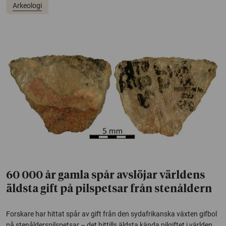
Arkeologi
60 000 år gamla spår avslöjar världens
äldsta gift på pilspetsar från stenåldern
Forskare har hittat spår av gift från den sydafrikanska växten gifbol
på stenålderspilspetsar – det hittills äldsta kända pilgiftet i världen.