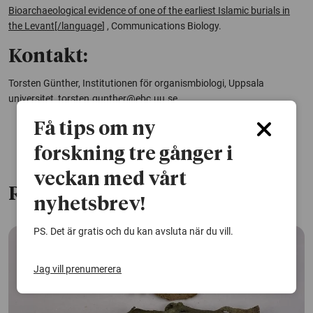
Bioarchaeological evidence of one of the earliest Islamic burials in
the Levant[/language
] , Communications Biology.
Kontakt:
Torsten Günther, Institutionen för organismbiologi, Uppsala
universitet,
torsten.gunther@ebc.uu.se
Få tips om ny
forskning tre gånger i
veckan med vårt
Relaterade artiklar
nyhetsbrev!
PS. Det är gratis och du kan avsluta när du vill.
Jag vill prenumerera