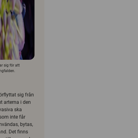
r sig för att
ngfalden.
flyttat sig från
t arterna i den
vasiva ska
som inte får
användas, bytas,
and. Det finns