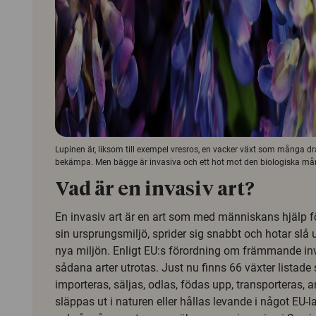
Lupinen är, liksom till exempel vresros, en vacker växt som många dra
bekämpa. Men bägge är invasiva och ett hot mot den biologiska må
Vad är en invasiv art?
En invasiv art är en art som med människans hjälp för
sin ursprungsmiljö, sprider sig snabbt och hotar slå u
nya miljön. Enligt EU:s förordning om främmande in
sådana arter utrotas. Just nu finns 66 växter listade 
importeras, säljas, odlas, födas upp, transporteras, 
släppas ut i naturen eller hållas levande i något EU-l