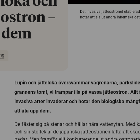
nloka och
Det invasiva jätteostronet etablera
eostron –
hotar att slå ut andra inhemska ostr
å dem
ing
Lupin och jätteloka översvämmar vägrenarna, parkslide 
grannens tomt, vi trampar illa på vassa jätteostron. All
invasiva arter invaderar och hotar den biologiska mångf
att äta upp dem.
De fäster sig på stenar och hällar nära vattenytan. Med 
och sin storlek är de japanska jätteostronen lätta att sk
badar. Men framför allt konkurrerar de ut andra ostronarte