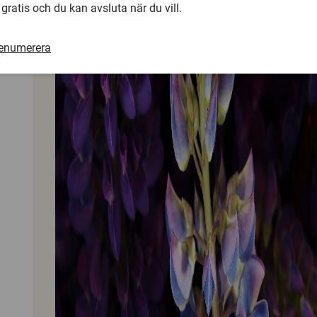
 gratis och du kan avsluta när du vill.
renumerera