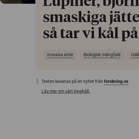
Lupiner, björ
smaskiga jätt
så tar vi kål p
Invasiva arter
Biologisk mångfald
Odl
Texten baseras på en nyhet från
forskning.se
Läs mer om vårt innehåll.