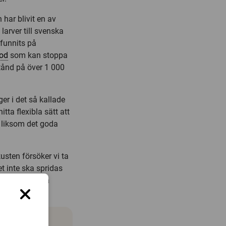
har blivit en av
arver till svenska
 funnits på
od
som kan stoppa
stånd på över 1 000
r i det så kallade
tta flexibla sätt att
 liksom det goda
usten försöker vi ta
t inte ska spridas
t att minimera