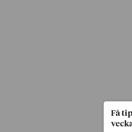
Få ti
vecka