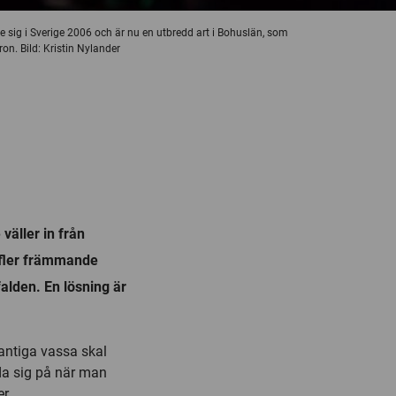
de sig i Sverige 2006 och är nu en utbredd art i Bohuslän, som
on. Bild: Kristin Nylander
väller in från
t fler främmande
alden. En lösning är
kantiga vassa skal
ada sig på när man
r.