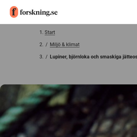
Gå till innehåll
Start
/
Miljö & klimat
/
Lupiner, björnloka och smaskiga jätteos