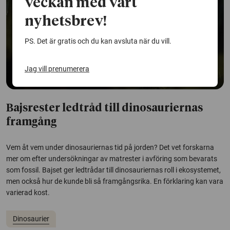
veckan med vårt
nyhetsbrev!
PS. Det är gratis och du kan avsluta när du vill.
Jag vill prenumerera
Bajsrester ledtråd till dinosauriernas
framgång
Vem åt vem under dinosauriernas tid på jorden? Det vet forskarna
mer om efter undersökningar av matrester i avföring som bevarats
som fossil. Bajset ger ledtrådar till dinosauriernas roll i ekosystemet,
men också hur de kunde bli så framgångsrika. En förklaring kan vara
varierad kost.
Dinosaurier