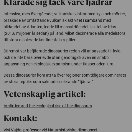
Klarade sig tack vare fjädrar
Intensiva, men övergående, vulkaniska vintrar med kyla och mörker,
orsakade av omfattande vulkanisk aktivitet i
samband
med
bildandet av Atlanten, ledde till massutdöendet i slutet av trias
(201,6 miljoner år sedan) på land, vilket decimerade alla medelstora
till stora oisolerade kontinentala reptiler.
Däremot var befjädrade dinosaurier redan väl anpassade till kyla,
och de inte bara överlevde utan genomgick även en snabb
anpassning och ekologisk expansion under tidsperioden jura.
Dessa dinosaurier kom att ta över regioner som tidigare dominerats
av stora reptiler som saknade isolerande ”fjädrar”.
Vetenskaplig artikel:
Arctic ice and the ecological rise of the dinosaurs
.
Kontakt:
Vivi Vajda,
professor
vid Naturhistoriska riksmuseet,