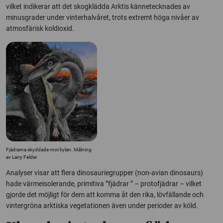
vilket indikerar att det skogklädda Arktis kännetecknades av
minusgrader under vinterhalvåret, trots extremt höga nivåer av
atmosfärisk koldioxid.
Fjädrarna skyddade mot kylan. Målning
av Larry Felder.
Analyser visar att flera dinosauriegrupper (non-avian dinosaurs)
hade värmeisolerande, primitiva ”fjädrar ” – protofjädrar – vilket
gjorde det möjligt för dem att komma åt den rika, lövfällande och
vintergröna
a
rktiska vegetationen även under perioder av köld.