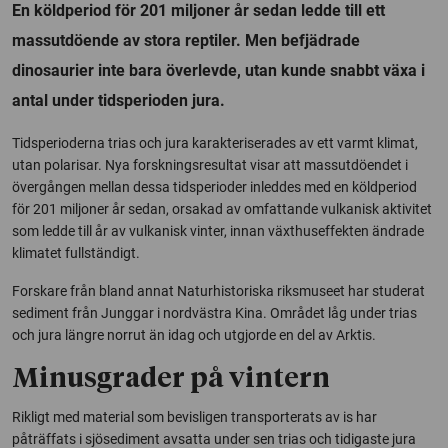
En köldperiod för 201 miljoner år sedan ledde till ett
massutdöende av stora reptiler. Men befjädrade
dinosaurier inte bara överlevde, utan kunde snabbt växa i
antal under tidsperioden jura.
Tidsperioderna trias och jura karakteriserades av ett varmt klimat,
utan polarisar. Nya forskningsresultat visar att massutdöendet i
övergången mellan dessa tidsperioder inleddes med en köldperiod
för 201 miljoner år sedan, orsakad av omfattande vulkanisk aktivitet
som ledde till år av vulkanisk vinter, innan växthuseffekten ändrade
klimatet fullständigt.
Forskare från bland annat Naturhistoriska riksmuseet har studerat
sediment från Junggar i nordvästra Kina. Området låg under trias
och jura längre norrut än idag och utgjorde en del av Arktis.
Minusgrader på vintern
Rikligt med material som bevisligen transporterats av is har
påträffats i sjösediment avsatta under sen trias och tidigaste jura