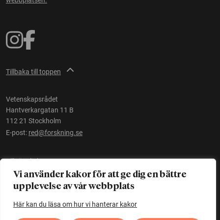
webbplatsen.
Tillbaka till toppen
Vetenskapsrådet
Hantverkargatan 11 B
112 21 Stockholm
E-post:
red@forskning.se
Tillgänglighet
Vi använder kakor för att ge dig en bättre
upplevelse av vår webbplats
Ett initiativ av
Vetenskapsrådet
Här kan du läsa om hur vi hanterar kakor