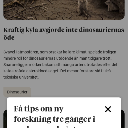
Kraftig kyla avgjorde inte dinosauriernas
öde
Svavel i atmosfären, som orsakar kallare klimat, spelade troligen
mindre roll för dinosauriernas utdöende än man tidigare trott.
Snarare ligger mörker bakom att många arter utrotades efter det
katastrofala asteroidnedslaget. Det menar forskare vid Luleå
tekniska universitet.
Dinosaurier
Få tips om ny
forskning tre gånger i