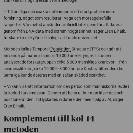
som kan bli högintressant för arkeologer.
– Tillförlitliga och exakta dateringar är ett stort problem inom
forskning, något som resulterar i vaga och motsägelsefulla
rapporter. Vår metod använder artificiell intelligens för att datera
genom från DNA-data med extrem noggrannhet, säger Eran Elhaik,
forskare i molekylär cellbiologi vid Lunds universitet.
Metoden kallas Temporal
Population
Structure (TPS) och går att
använda på material som är 10 000 år eller yngre. I studien
analyserade forskargruppen cirka 5 000 mänskliga kvarlevor – från
senmesolitikum, cirka 10 000–8 000 år före Kristus, till modern tid.
Samtliga kunde dateras med en sällan skådad exakthet.
– Vi kan visa att information om den period som människorna levde i
är kodad i arvsmassan. Genom att bena ut hur man läser den och
positionerar den i tid lyckades vi datera den med hjälp av AI, säger
Eran Elhaik.
Komplement till kol-14-
metoden