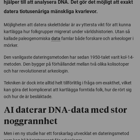
hjälper till att analysera DNA. Det gör det möjligt att exakt
datera tiotusenåriga mänskliga kvarlevor.
Möjligheten att datera skelettdelar är av yttersta vikt för att kunna
kartlägga hur folkgrupper migrerat under världshistorien. Utan så
kallade paleogenomiska
data
famlar både forskare och arkeologer i
mörker.
Den vanligaste dateringsmetoden har sedan 1950-talet varit kol-14-
metoden. Den bygger på förhållandet mellan två olika kolisotoper
och har revolutionerat arkeologin.
Tekniken är dock inte alltid helt tillförlitlig i fråga om exakthet, vilket
kan göra det komplicerat att kartlägga forntida folk, hur de rört sig
och hur de är besläktade.
AI daterar DNA-data med stor
noggrannhet
Men i en ny studie har ett forskarlag utvecklat en dateringsmetod