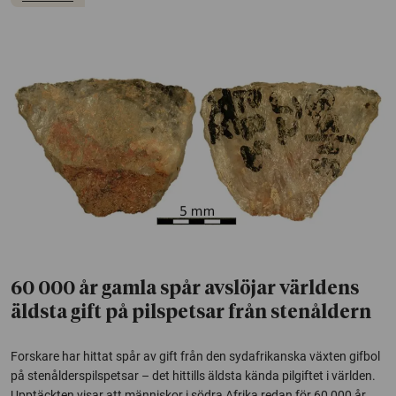
60 000 år gamla spår avslöjar världens
äldsta gift på pilspetsar från stenåldern
Forskare har hittat spår av gift från den sydafrikanska växten gifbol
på stenålderspilspetsar – det hittills äldsta kända pilgiftet i världen.
Upptäckten visar att människor i södra Afrika redan för 60 000 år