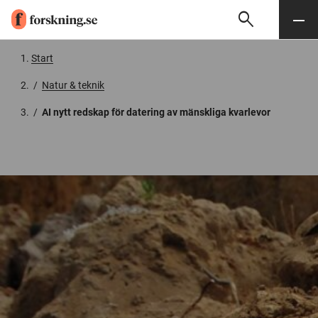
search
Sök
Meny
Gå till innehåll
Start
/
Natur & teknik
/
AI nytt redskap för datering av mänskliga kvarlevor