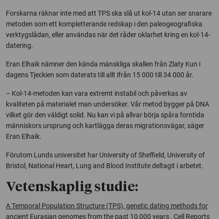
Forskarna räknar inte med att TPS ska slå ut kol-14 utan ser snarare
metoden som ett kompletterande redskap i den paleogeografiska
verktygslådan, eller användas när det råder oklarhet kring en kol-14-
datering.
Eran Elhaik nämner den kända mänskliga skallen från Zlaty Kun i
dagens Tjeckien som daterats till allt ifrån 15 000 till 34 000 år.
– Kol-14-metoden kan vara extremt instabil och påverkas av
kvaliteten på materialet man undersöker. Vår metod bygger på DNA
vilket gör den väldigt solid. Nu kan vi på allvar börja spåra forntida
människors ursprung och kartlägga deras migrationsvägar, säger
Eran Elhaik.
Förutom Lunds universitet har University of Sheffield, University of
Bristol, National Heart, Lung and Blood Institute deltagit i arbetet.
Vetenskaplig studie:
A Temporal Population Structure (TPS), genetic dating methods for
ancient Eurasian genomes from the past 10,000 years
, Cell Reports