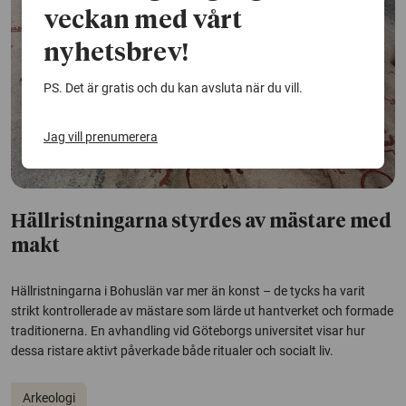
veckan med vårt
nyhetsbrev!
PS. Det är gratis och du kan avsluta när du vill.
Jag vill prenumerera
Hällristningarna styrdes av mästare med
makt
Hällristningarna i Bohuslän var mer än konst – de tycks ha varit
strikt kontrollerade av mästare som lärde ut hantverket och formade
traditionerna. En avhandling vid Göteborgs universitet visar hur
dessa ristare aktivt påverkade både ritualer och socialt liv.
Arkeologi