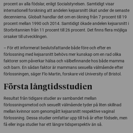
procent av alla födslar, enligt Socialstyrelsen. Samtidigt visar
internationell forskning att andelen kejsarsnitt ökat under de senaste
decennierna. Globalt handlar det om en ökning från 7 procent till 19
procent mellan 1990 och 2014. Samtidigt ökade andelen kejsarsnitt i
Storbritannien från 11 procent till 26 procent. Det finns flera möjliga
orsaker till utvecklingen.
– För ett informerat beslutsfattande både före och efter en
förlossning med kejsarsnitt behövs mer kunskap om en rad olika
faktorer som påverkar hälsa och välbefinnande hos både mamma
och barn. En sådan faktor är mammans sexuella välmående efter
förlossningen, säger Flo Martin, forskare vid
University of Bristol
.
Första långtidsstudien
Resultat från tidigare studier av sambandet mellan
förlossningsmetod och sexuellt välmående tyder på liten skillnad
mellan kvinnor som genomgått kejsarsnitt respektive vaginal
förlossning. Dessa studier omfattar upp till två år efter födseln, men
få eller inga studier har ett längre tidsperspektiv än så.