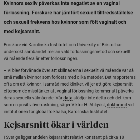
Kvinnors sexliv påverkas inte negativt av en vaginal
förlossning. Forskare har jämfört sexuell tillfredsställelse
och sexuell frekvens hos kvinnor som fött vaginalt och
med kejsarsnitt.
Forskare vid Karolinska Institutet och
University of Bristol
har
undersökt sambandet mellan vald förlossningsmetod och sexuellt
välmående flera år efter förlossningen.
– Vi blev förvånade över att skillnaderna i sexuellt välmående var så
små mellan kvinnor som förlösts med olika metoder. Det rapporteras
ofta om att kvinnor, i samråd med kliniker, väljer att göra kejsarsnitt
eftersom de misstänker att vaginal förlossning kommer att påverka
deras sexuella välmående. Vår
data
stödjer inte detta och det kom
som en positiv överraskning, säger Viktor H. Ahlqvist,
doktorand
vid
institutionen för global folkhälsa, Karolinska Institutet.
Kejsarsnitt ökar i världen
I Sverige ligger andelen kejsarsnitt relativt konstant på cirka 18