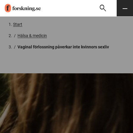
search
Sök
Meny
Gå till innehåll
Start
/
Hälsa & medicin
/
Vaginal förlossning påverkar inte kvinnors sexliv