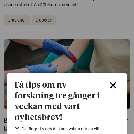
visar en studie från Göteborgs universitet.
Graviditet
Diabetes
Få tips om ny
forskning tre gånger i
veckan med vårt
nyhetsbrev!
Blodprov före graviditet kan visa risk för
komplikationer
PS. Det är gratis och du kan avsluta när du vill.