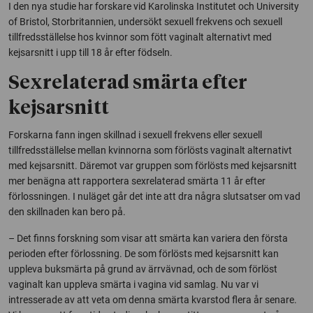
I den nya studie har forskare vid Karolinska Institutet och University
of Bristol, Storbritannien, undersökt sexuell frekvens och sexuell
tillfredsställelse hos kvinnor som fött vaginalt alternativt med
kejsarsnitt i upp till 18 år efter födseln.
Sexrelaterad smärta efter
kejsarsnitt
Forskarna fann ingen skillnad i sexuell frekvens eller sexuell
tillfredsställelse mellan kvinnorna som förlösts vaginalt alternativt
med kejsarsnitt. Däremot var gruppen som förlösts med kejsarsnitt
mer benägna att rapportera sexrelaterad smärta 11 år efter
förlossningen. I nuläget går det inte att dra några slutsatser om vad
den skillnaden kan bero på.
– Det finns forskning som visar att smärta kan variera den första
perioden efter förlossning. De som förlösts med kejsarsnitt kan
uppleva buksmärta på grund av ärrvävnad, och de som förlöst
vaginalt kan uppleva smärta i vagina vid samlag. Nu var vi
intresserade av att veta om denna smärta kvarstod flera år senare.