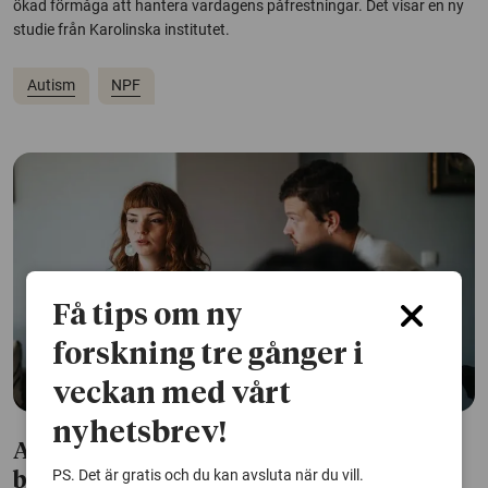
ökad förmåga att hantera vardagens påfrestningar. Det visar en ny
studie från Karolinska institutet.
Autism
NPF
Få tips om ny
forskning tre gånger i
veckan med vårt
nyhetsbrev!
Att dölja autistiska drag kan ge
PS. Det är gratis och du kan avsluta när du vill.
biologiska stressreaktioner