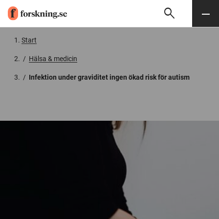
search
Sök
Meny
Gå till innehåll
Start
/
Hälsa & medicin
/
Infektion under graviditet ingen ökad risk för autism