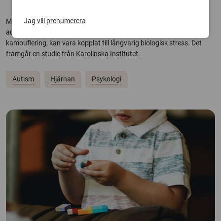
Jag vill prenumerera
Många autistiska personer beskriver att de försöker dölja sina
autistiska drag i sociala situationer. Men detta, som ofta kallas
kamouflering, kan vara kopplat till långvarig biologisk stress. Det
framgår en studie från Karolinska Institutet.
Autism
Hjärnan
Psykologi