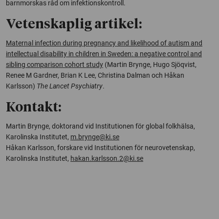
barnmorskas råd om infektionskontroll.
Vetenskaplig artikel:
Maternal infection during pregnancy and likelihood of autism and
intellectual disability in children in Sweden: a negative control and
sibling comparison cohort study
(Martin Brynge, Hugo Sjöqvist,
Renee M Gardner, Brian K Lee, Christina Dalman och Håkan
Karlsson)
The Lancet Psychiatry
.
Kontakt:
Martin Brynge, doktorand vid Institutionen för global folkhälsa,
Karolinska Institutet,
m.brynge@ki.se
Håkan Karlsson, forskare vid Institutionen för neurovetenskap,
Karolinska Institutet,
hakan.karlsson.2@ki.se