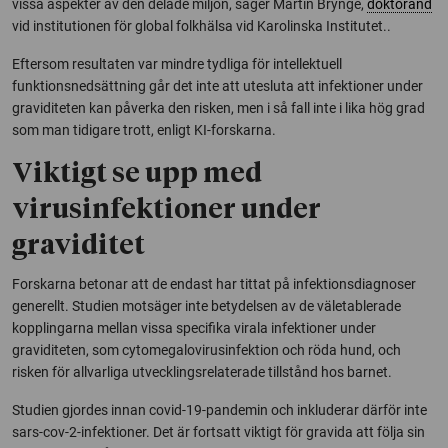
vissa aspekter av den delade miljön, säger Martin Brynge,
doktorand
vid institutionen för global folkhälsa vid Karolinska Institutet..
Eftersom resultaten var mindre tydliga för intellektuell
funktionsnedsättning går det inte att utesluta att infektioner under
graviditeten kan påverka den risken, men i så fall inte i lika hög grad
som man tidigare trott, enligt KI-forskarna.
Viktigt se upp med
virusinfektioner under
graviditet
Forskarna betonar att de endast har tittat på infektionsdiagnoser
generellt. Studien motsäger inte betydelsen av de väletablerade
kopplingarna mellan vissa specifika virala infektioner under
graviditeten, som cytomegalovirusinfektion och röda hund, och
risken för allvarliga utvecklingsrelaterade tillstånd hos barnet.
Studien gjordes innan covid-19-pandemin och inkluderar därför inte
sars-cov-2-infektioner. Det är fortsatt viktigt för gravida att följa sin