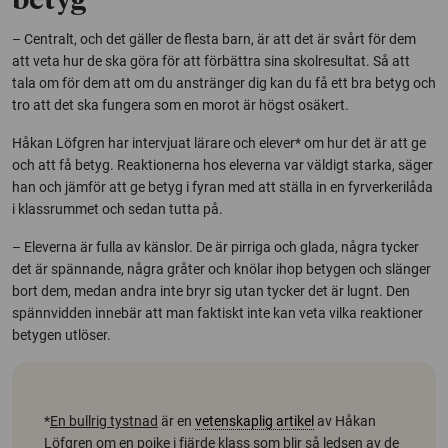
betyg
– Centralt, och det gäller de flesta barn, är att det är svårt för dem
att veta hur de ska göra för att förbättra sina skolresultat. Så att
tala om för dem att om du anstränger dig kan du få ett bra betyg och
tro att det ska fungera som en morot är högst osäkert.
Håkan Löfgren har intervjuat lärare och elever* om hur det är att ge
och att få betyg. Reaktionerna hos eleverna var väldigt starka, säger
han och jämför att ge betyg i fyran med att ställa in en fyrverkerilåda
i klassrummet och sedan tutta på.
– Eleverna är fulla av känslor. De är pirriga och glada, några tycker
det är spännande, några gråter och knölar ihop betygen och slänger
bort dem, medan andra inte bryr sig utan tycker det är lugnt. Den
spännvidden innebär att man faktiskt inte kan veta vilka reaktioner
betygen utlöser.
*
En bullrig tystnad
är en
vetenskaplig artikel
av Håkan
Löfgren om en pojke i fjärde klass som blir så ledsen av de