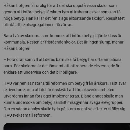
Håkan Löfgren är orolig för att det ska uppstå vissa skolor som
genom att införa betyg i årskurs fyra attraherar elever som kan få
höga betyg. Han kallar det ”en slags elitsatsande skolor”. Resultatet
blir då att skolsegregationen förvärras.
Bara två av skolorna som kommer att införa betyg i fjärde klass är
kommunala. Resten är fristående skolor. Det är ingen slump, menar
Håkan Löfgren.
– Föräldrar som vill att deras barn ska få betyg har ofta ambitiösa
barn. För skolorna är det lönsamt att attrahera de eleverna, de är
enklare att undervisa och det blir billigare.
IFAU var remissinstans till reformen om betyg från årskurs. I sitt svar
skriver forskarna att det är önskvärt att försöksverksamheten
utvärderas innan förslaget implementeras. Bland annat skulle man
kunna undersöka om betyg särskilt missgynnar svaga elevgrupper.
Om en sådan analys skulle tyda på stora negativa effekter ställer sig
IFAU tveksam till reformen.