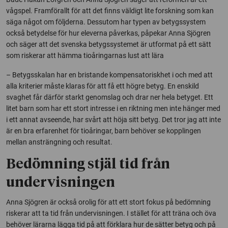
vågspel. Framförallt för att det finns väldigt lite forskning som kan
säga något om följderna. Dessutom har typen av betygssystem
också betydelse för hur eleverna påverkas, påpekar Anna Sjögren
och säger att det svenska betygssystemet är utformat på ett sätt
som riskerar att hämma tioåringarnas lust att lära
– Betygsskalan har en bristande kompensatoriskhet i och med att
alla kriterier måste klaras för att få ett högre betyg. En enskild
svaghet får därför starkt genomslag och drar ner hela betyget. Ett
litet barn som har ett stort intresse i en riktning men inte hänger med
i ett annat avseende, har svårt att höja sitt betyg. Det tror jag att inte
är en bra erfarenhet för tioåringar, barn behöver se kopplingen
mellan ansträngning och resultat.
Bedömning stjäl tid från
undervisningen
Anna Sjögren är också orolig för att ett stort fokus på bedömning
riskerar att ta tid från undervisningen. I stället för att träna och öva
behöver lärarna lägga tid på att förklara hur de sätter betyg och på