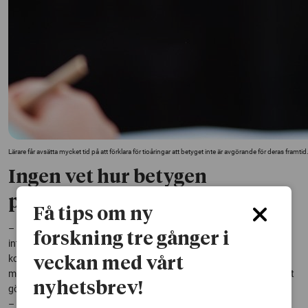
Lärare får avsätta mycket tid på att förklara för tioåringar att betyget inte är avgörande för deras framt
Ingen vet hur betygen
påverkade skolresultatet
Få tips om ny
– För det första är det oansvarigt att genomföra experiment som
forskning tre gånger i
inte leder till ny kunskap. Det finns alltid en risk att det har negativa
konsekvenser. Uppsidan av försöket med betyg i årskurs fyra är att
veckan med vårt
man faktiskt kan lära sig något som kan gynna framtida beslut. Det
nyhetsbrev!
gör man inte i det här fallet.
– Hanteringen av den här frågan är så bristfällig att försöket