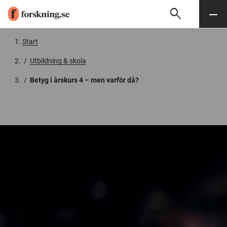
search
Sök
Meny
Gå till innehåll
Start
/
Utbildning & skola
/
Betyg i årskurs 4 – men varför då?