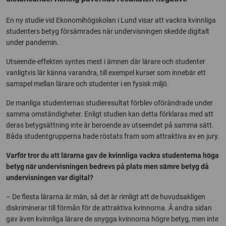
En ny studie vid Ekonomihögskolan i Lund visar att vackra kvinnliga
studenters betyg försämrades när undervisningen skedde digitalt
under pandemin.
Utseende-effekten syntes mest i ämnen där lärare och studenter
vanligtvis lär känna varandra, till exempel kurser som innebär ett
samspel mellan lärare och studenter i en fysisk miljö.
De manliga studenternas studieresultat förblev oförändrade under
samma omständigheter. Enligt studien kan detta förklaras med att
deras betygsättning inte är beroende av utseendet på samma sätt.
Båda studentgrupperna hade röstats fram som attraktiva av en jury.
Varför tror du att lärarna gav de kvinnliga vackra studenterna höga
betyg när undervisningen bedrevs på plats men sämre betyg då
undervisningen var digital?
– De flesta lärarna är män, så det är rimligt att de huvudsakligen
diskriminerar till förmån för de attraktiva kvinnorna. Å andra sidan
gav även kvinnliga lärare de snygga kvinnorna högre betyg, men inte