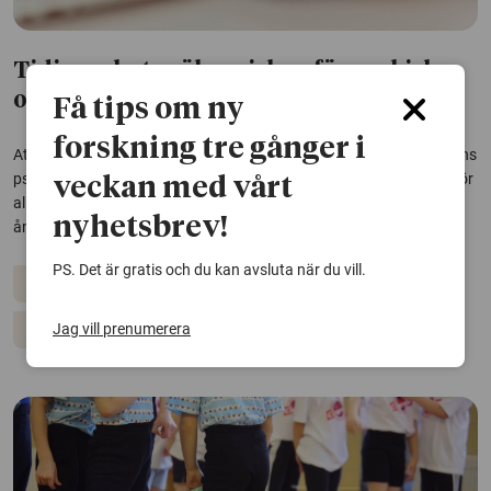
Tidigare betyg ökar risken för psykisk
ohälsa bland flickor
Få tips om ny
forskning tre gånger i
Att få betyg tidigare i skolan kan ha negativa konsekvenser för barns
psykiska hälsa, visar en studie från Lunds universitet. Det är framför
veckan med vårt
allt för flickor som risken att drabbas av depression och
nyhetsbrev!
ångestsyndrom ökar.
PS. Det är gratis och du kan avsluta när du vill.
Betyg
Ångest
Depression
Psykisk hälsa
Jag vill prenumerera
Skola