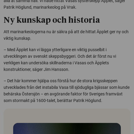
alla åt samma håll. Vi hade hittat Vasas systerskepp Äpplet, säger
Patrik Höglund, marinarkeolog på Vrak.
Ny kunskap och historia
Att marinarkeologerna nu är säkra på att de hittat Äpplet ger ny och
viktig kunskap.
– Med Äpplet kan vi lägga ytterligare en viktig pusselbit i
utvecklingen av svenskt skeppsbyggeri. Och det är först nu vi
verkligen kan undersöka skillnaderna i Vasas och Äpplets
konstruktioner, säger Jim Hansson.
– Det här kommer hjälpa oss förstå hur de stora krigsskeppen
utvecklades från det instabila Vasa till sjödugliga bjässar som kunde
behärska Östersjön – en avgörande faktor för Sveriges framväxt
som stormakt på 1600-talet, berättar Patrik Höglund.