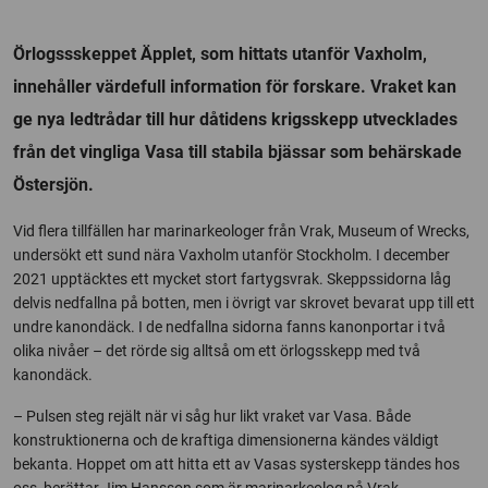
Örlogssskeppet Äpplet, som hittats utanför Vaxholm,
innehåller värdefull information för forskare. Vraket kan
ge nya ledtrådar till hur dåtidens krigsskepp utvecklades
från det vingliga Vasa till stabila bjässar som behärskade
Östersjön.
Vid flera tillfällen har marinarkeologer från Vrak, Museum of Wrecks,
undersökt ett sund nära Vaxholm utanför Stockholm. I december
2021 upptäcktes ett mycket stort fartygsvrak. Skeppssidorna låg
delvis nedfallna på botten, men i övrigt var skrovet bevarat upp till ett
undre kanondäck. I de nedfallna sidorna fanns kanonportar i två
olika nivåer – det rörde sig alltså om ett örlogsskepp med två
kanondäck.
– Pulsen steg rejält när vi såg hur likt vraket var Vasa. Både
konstruktionerna och de kraftiga dimensionerna kändes väldigt
bekanta. Hoppet om att hitta ett av Vasas systerskepp tändes hos
oss, berättar Jim Hansson som är marinarkeolog på Vrak.