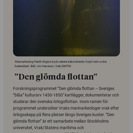
Marinarkeolog Patrik Höglund på vrakets babordssida i höjd med undre
batteridäck. Bild: Jim Hansson, Vrak/SMTM.
”Den glömda flottan”
Forskningsprogrammet ”Den glömda flottan – Sveriges
”blåa” kulturarv 1450-1850″ kartlägger, dokumenterar och
studerar den svenska örlogsflottan. Inom ramen för
programmet undersöker Vraks marinarkeologer vrak efter
örlogsskepp på flera platser längs Sveriges kuster. ”Den
glömda flottan” är ett samarbete mellan Stockholms
universitet, Vrak/Statens maritima och