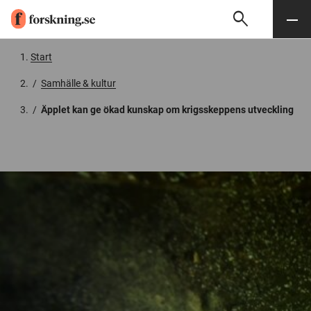
search
Sök
Meny
Gå till innehåll
Start
/
Samhälle & kultur
/
Äpplet kan ge ökad kunskap om krigsskeppens utveckling