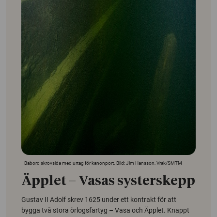
Babord skrovsida med urtag för kanonport. Bild: Jim Hansson, Vrak/SMTM
Äpplet – Vasas systerskepp
Gustav II Adolf skrev 1625 under ett kontrakt för att
bygga två stora örlogsfartyg – Vasa och Äpplet. Knappt