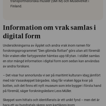
transporthistoriska museer (SMTM) och Museiverket i
Finland.
Information om vrak samlas i
digital form
Undersökningarna av Äpplet och andra vrak inom ramen för
forskningsprogrammet ”Den glömda flottan” görs utan att föremål
från vraken eller fartygsrester hämtas upp till ytan. I stället samlas
en stor mängd information i digital form som sedan kan användas
av andra forskare.
– Det visar hur annorlunda vi ser på maritimt kulturarv idag jämfört
med när Vasaskeppet bärgades. Idag får vraken ligga kvar på
botten, och det finns ett nytt museum som inte bygger i första hand
på föremål, säger forskningsledare Leos Müller.
Skeppet som hittats och identifierats är ett unikt fynd – men det är
bara ett av hundratals skepp som kartläggs inom