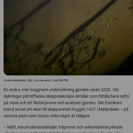
Undre batteridäck. Bild: Jim Hansson, Vrak/SMTM.
En andra, mer noggrann undersökning gjordes våren 2022. Vid
dykningar påträffades skeppstekniska detaljer som hittills bara setts
på Vasa och ett flertal prover och analyser gjordes. Det framkom
bland annat att eken till skeppsvirket huggits 1627 i Mälardalen – på
samma plats som Vasas virke något år tidigare.
– Mått, konstruktionsdetaljer, träprover och arkivmaterial pekade