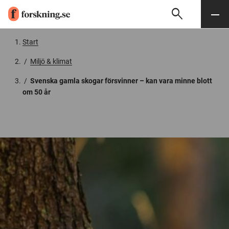
search
Sök
Meny
Gå till innehåll
Start
/
Miljö & klimat
/
Svenska gamla skogar försvinner – kan vara minne blott
om 50 år