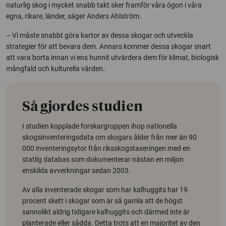
naturlig skog i mycket snabb takt sker framför våra ögon i våra
egna, rikare, länder, säger Anders Ahlström.
– Vi måste snabbt göra kartor av dessa skogar och utveckla
strategier för att bevara dem. Annars kommer dessa skogar snart
att vara borta innan vi ens hunnit utvärdera dem för klimat, biologisk
mångfald och kulturella värden.
Så gjordes studien
I studien kopplade forskargruppen ihop nationella
skogsinventeringsdata om skogars ålder från mer än 90
000 inventeringsytor från riksskogstaxeringen med en
statlig databas som dokumenterar nästan en miljon
enskilda avverkningar sedan 2003.
Av alla inventerade skogar som har kalhuggits har 19
procent skett i skogar som är så gamla att de högst
sannolikt aldrig tidigare kalhuggits och därmed inte är
planterade eller sådda. Detta trots att en majoritet av den