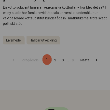
En köttproducent lanserar vegetariska köttbullar – hur blev det så? I
en ny studie har forskare vid Uppsala universitet undersökt hur
växtbaserade köttsubstitut kunde tåga in i matbutikerna, trots svagt
politiskt stöd.
Livsmedel
Hållbar utveckling
chevron_left
chevron_right
1
Föregående
2
3
…
8
Nästa