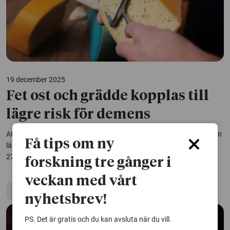
19 december 2025
Fet ost och grädde kopplas till
lägre risk för demens
Att äta ost och grädde med hög fetthalt kan ha ett samband med en
Få tips om ny
lägre risk för att utveckla demens. Det visar en stor studie där över
27 000 personer följts i 25 år.
forskning tre gånger i
veckan med vårt
Demens
Kost
Livsmedel
nyhetsbrev!
PS. Det är gratis och du kan avsluta när du vill.