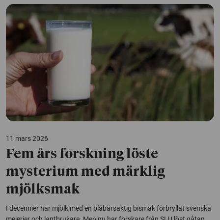
11 mars 2026
Fem års forskning löste
mysterium med märklig
mjölksmak
I decennier har mjölk med en blåbärsaktig bismak förbryllat svenska
mejerier och lantbrukare. Men nu har forskare från SLU löst gåtan