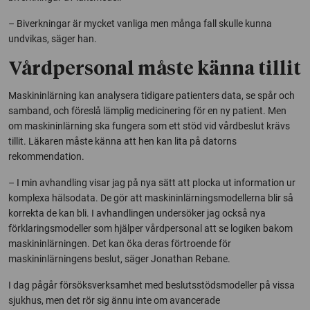
– Biverkningar är mycket vanliga men många fall skulle kunna
undvikas, säger han.
Vårdpersonal måste känna tillit
Maskininlärning kan analysera tidigare patienters data, se spår och
samband, och föreslå lämplig medicinering för en ny patient. Men
om maskininlärning ska fungera som ett stöd vid vårdbeslut krävs
tillit. Läkaren måste känna att hen kan lita på datorns
rekommendation.
– I min avhandling visar jag på nya sätt att plocka ut information ur
komplexa hälsodata. De gör att maskininlärningsmodellerna blir så
korrekta de kan bli. I avhandlingen undersöker jag också nya
förklaringsmodeller som hjälper vårdpersonal att se logiken bakom
maskininlärningen. Det kan öka deras förtroende för
maskininlärningens beslut, säger Jonathan Rebane.
I dag pågår försöksverksamhet med beslutsstödsmodeller på vissa
sjukhus, men det rör sig ännu inte om avancerade