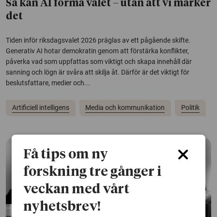
Så kan AI forma valet – utan att vi märker
det
Tiden inför riksdagsvalet 2026 präglas av ett pågående skifte.
Generativ AI hotar demokratin genom att förstärka konflikter,
påverka vad som uppfattas som viktigt och skapa innehåll där
sanning och lögn är svåra att skilja åt. Därför är det viktigt för
beslutsfattare, medier och...
Artificiell intelligens
Media och kommunikation
Politik
Få tips om ny
forskning tre gånger i
veckan med vårt
nyhetsbrev!