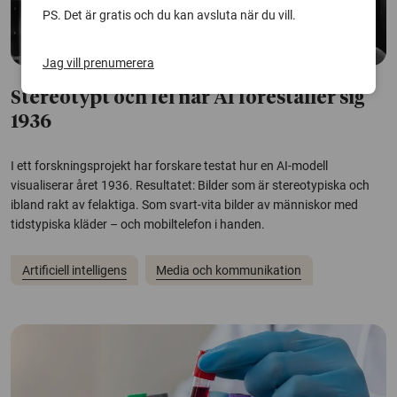
PS. Det är gratis och du kan avsluta när du vill.
Jag vill prenumerera
Stereotypt och fel när AI föreställer sig
1936
I ett forskningsprojekt har forskare testat hur en AI-modell
visualiserar året 1936. Resultatet: Bilder som är stereotypiska och
ibland rakt av felaktiga. Som svart-vita bilder av människor med
tidstypiska kläder – och mobiltelefon i handen.
Artificiell intelligens
Media och kommunikation