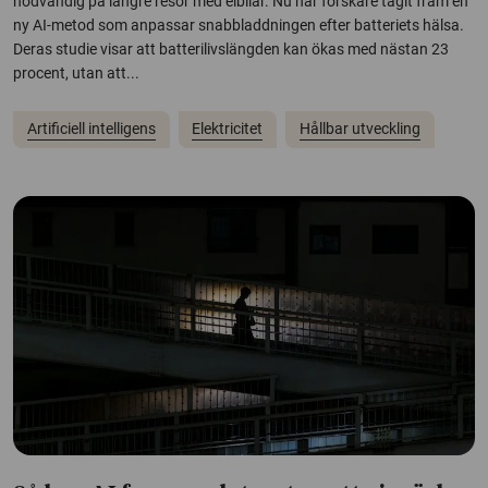
nödvändig på längre resor med elbilar. Nu har forskare tagit fram en
ny AI-metod som anpassar snabbladdningen efter batteriets hälsa.
Deras studie visar att batterilivslängden kan ökas med nästan 23
procent, utan att...
Artificiell intelligens
Elektricitet
Hållbar utveckling