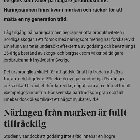
bergsek som växer på tidigare jordbruksmark.
Näringsämnen finns kvar i marken och räcker för att
mätta en ny generation träd.
Låg tillgång på näringsämnen begränsar ofta produktiviteten i
nordliga skogar. I ett försök med näringsoptimering har forskare vid
Linnéuniversitetet undersökt effekterna av gödsling och bevattning i
25-åriga bestånd av skogs- och bergsek som växer på tidigare
jordbruksmark i sydvästra Sverige.
Det ursprungliga skälet för att gödsla är att få träden att växa
fortare och bli grövre. För ek och övriga bandporiga lövträd ger
också ökad tillväxt ett hårdare virke, något som är en fördel för till
exempel golvindustrin. För svenska barrträd som gran och tall
innebär dock ökad tillväxt ett något mjukare virke.
Näringen från marken är fullt
tillräcklig
Studien visar dock att gödsling inte alltid innebär en högre