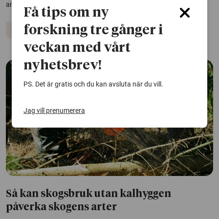
angrepp.
Få tips om ny
forskning tre gånger i
Skogsbruk
Insekter
Skogen
veckan med vårt
nyhetsbrev!
PS. Det är gratis och du kan avsluta när du vill.
Jag vill prenumerera
Så kan skogsbruk utan kalhyggen
påverka skogens arter