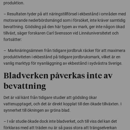
produktion.
– Resultaten tyder på att näringstillförsel i ekbestånd i områden med
motsvarande nederbördsmängd som i försöket, inte kräver samtidig
bevattning. Gödsling på den här typen av mark, ger inte någon ökad
tillväxt, säger forskaren
Carl Svensson vid Linnéuniversitetet och
fortsätter:
– Marknäringsämnen från tidigare jordbruk räcker för att maximera
produktiviteten i ekbestånd på tidigare jordbruksmark, vilket är en
vanlig marktyp för nyanläggning av ekbestånd i sydvästra Sverige.
Bladverken påverkas inte av
bevattning
Det är väl känt från tidigare studier att gödsling ökar
vattenupptaget, och det är direkt kopplat till den ökade tillväxten. I
synnerhet till ökningen av gröna blad.
– I vår studie ökade dock inte bladverket, och till viss del kan det
förklaras med att träden nu är så pass stora att trängselverkan