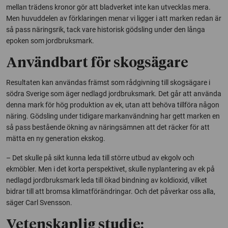
mellan trädens kronor gör att bladverket inte kan utvecklas mera.
Men huvuddelen av förklaringen menar vi ligger i att marken redan är
så pass näringsrik, tack vare historisk gödsling under den långa
epoken som jordbruksmark.
Användbart för skogsägare
Resultaten kan användas främst som rådgivning till skogsägare i
södra Sverige som äger nedlagd jordbruksmark. Det går att använda
denna mark för hög produktion av ek, utan att behöva tillföra någon
näring. Gödsling under tidigare markanvändning har gett marken en
så pass bestående ökning av näringsämnen att det räcker för att
mätta en ny generation ekskog.
– Det skulle på sikt kunna leda till större utbud av ekgolv och
ekmöbler. Men i det korta perspektivet, skulle nyplantering av ek på
nedlagd jordbruksmark leda till ökad bindning av koldioxid, vilket
bidrar till att bromsa klimatförändringar. Och det påverkar oss alla,
säger Carl Svensson.
Vetenskaplig studie: