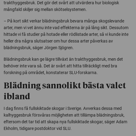
trakthyggesbruk. Det gör det svårt att utvärdera hur biologisk
mångfald skiljer sig mellan skötselsystemen.
– På kort sikt verkar blädningsbruk bevara många skogslevande
arter, men vi vet ännu inte vad effekterna är på lång sikt. Dessutom
hittade vi få studier på hotade eller rödlistade arter, så vi kunde inte
heller dra några slutsatser om hur dessa arter påverkas av
blädningsbruk, säger Jörgen Sjögren.
Blädningsbruk kan ge lägre tillväxt än trakthyggesbruk, men det
behöver inte vara så. Det är svårt att hitta tillräckligt med bra
forskning på området, konstaterar SLU-forskarna.
Blädning sannolikt bästa valet
ibland
I dag finns få fullskiktade skogar i Sverige. Avverkas dessa med
kalhyggesbruk försvåras möjligheten att tillämpa blädningsbruk,
eftersom det tar tid att skapa nya fullskiktade skogar, säger Adam
Ekholm, tidigare postdoktor vid SLU.