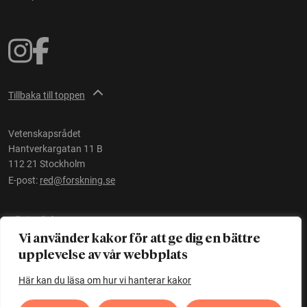
Tillbaka till toppen
Vetenskapsrådet
Hantverkargatan 11 B
112 21 Stockholm
E-post:
red@forskning.se
Tillgänglighet
Vi använder kakor för att ge dig en bättre
upplevelse av vår webbplats
Ett initiativ av
Vetenskapsrådet
Här kan du läsa om hur vi hanterar kakor