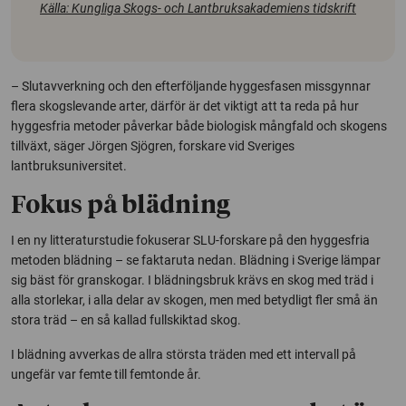
Källa: Kungliga Skogs- och Lantbruksakademiens tidskrift
– Slutavverkning och den efterföljande hyggesfasen missgynnar
flera skogslevande arter, därför är det viktigt att ta reda på hur
hyggesfria metoder påverkar både biologisk mångfald och skogens
tillväxt, säger Jörgen Sjögren, forskare vid Sveriges
lantbruksuniversitet.
Fokus på blädning
I en ny litteraturstudie fokuserar SLU-forskare på den hyggesfria
metoden blädning – se faktaruta nedan. Blädning i Sverige lämpar
sig bäst för granskogar. I blädningsbruk krävs en skog med träd i
alla storlekar, i alla delar av skogen, men med betydligt fler små än
stora träd – en så kallad fullskiktad skog.
I blädning avverkas de allra största träden med ett intervall på
ungefär var femte till femtonde år.