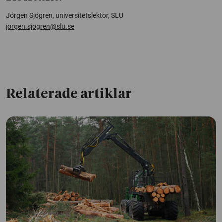
Jörgen Sjögren, universitetslektor, SLU
jorgen.sjogren@slu.se
Relaterade artiklar