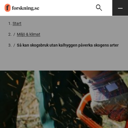
search
Sök
Meny
Gå till innehåll
Start
/
Miljö & klimat
/
Så kan skogsbruk utan kalhyggen påverka skogens arter