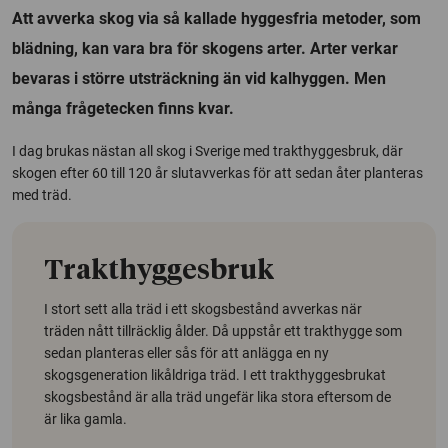
Att avverka skog via så kallade hyggesfria metoder, som
blädning, kan vara bra för skogens arter. Arter verkar
bevaras i större utsträckning än vid kalhyggen. Men
många frågetecken finns kvar.
I dag brukas nästan all skog i Sverige med trakthyggesbruk, där
skogen efter 60 till 120 år slutavverkas för att sedan åter planteras
med träd.
Trakthyggesbruk
I stort sett alla träd i ett skogsbestånd avverkas när
träden nått tillräcklig ålder. Då uppstår ett trakthygge som
sedan planteras eller sås för att anlägga en ny
skogsgeneration likåldriga träd. I ett trakthyggesbrukat
skogsbestånd är alla träd ungefär lika stora eftersom de
är lika gamla.