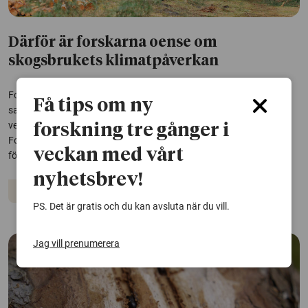
Därför är forskarna oense om
skogsbrukets klimatpåverkan
Forskare har olika syn på skogsbrukets klimatpåverkan – trots
Få tips om ny
samma data och analysmetoder. Nu har en studie analyserat den
vetenskapliga litteraturen och hittat vad oenigheten beror på.
forskning tre gånger i
Forskarna konstaterar också att minskad avverkning är det bästa
veckan med vårt
för klimatet.
nyhetsbrev!
Skogsbruk
Hållbar utveckling
Klimatet
PS. Det är gratis och du kan avsluta när du vill.
Jag vill prenumerera