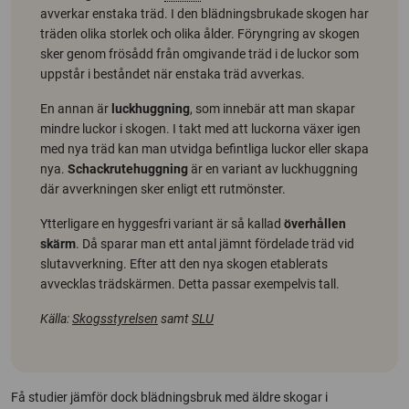
avverkar enstaka träd. I den blädningsbrukade skogen har
träden olika storlek och olika ålder. Föryngring av skogen
sker genom frösådd från omgivande träd i de luckor som
uppstår i beståndet när enstaka träd avverkas.
En annan är
luckhuggning
, som innebär att man skapar
mindre luckor i skogen. I takt med att luckorna växer igen
med nya träd kan man utvidga befintliga luckor eller skapa
nya.
Schackrutehuggning
är en variant av luckhuggning
där avverkningen sker enligt ett rutmönster.
Ytterligare en hyggesfri variant är så kallad
överhållen
skärm
. Då sparar man ett antal jämnt fördelade träd vid
slutavverkning. Efter att den nya skogen etablerats
avvecklas trädskärmen. Detta passar exempelvis tall.
Källa:
Skogsstyrelsen
samt
SLU
Få studier jämför dock blädningsbruk med äldre skogar i