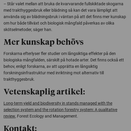
– Står valet mellan att bruka de kvarvarande fullskiktade skogarna
med trakthyggesbruk eller blädning så kan det vara lämpligt att
använda sig av blädningsbruk i väntan på att det finns mer kunskap
om hur både tillväxt och biologisk mångfald påverkas av olika
skötselmetoder, säger han.
Mer kunskap behövs
Forskarna efterlyser fler studier om långsiktiga effekter på den
biologiska mångfalden, särskilt på hotade arter. Det finns också ett
behov, enligt forskarna, av att upprätta en långsiktig
forskningsinfrastruktur med inriktning mot alternativ till
trakthyggesbruk.
Vetenskaplig artikel:
Long-term yield and biodiversity in stands managed with the
selection system and the rotation forestry system: A qualitative
review
,
Forest Ecology and Management
.
Kontakt: