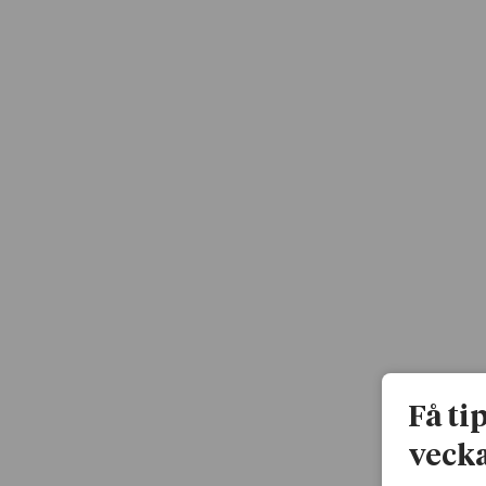
Få ti
vecka