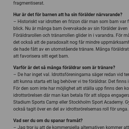
fragmentiserat.
Hur är det för barnen att ha sin förälder närvarande?
– Historiskt var idrotten en frizon där man som barn var fr
blick. Nu är många barn övervakade av sin förälder även på
Föräldrarollen och tränarrollen glider in i varandra. För 
det också att de paradoxalt nog får mindre uppmärksamh
de hade fått av en utomstående tränare. Många föräldrat
att favorisera sitt eget barn.
Varför är det så många föräldrar som är tränare?
– De har inget val. Idrottsföreningarna säger redan vid te
att kunna starta ett lag behöver vi tre föräldrar. Det finns 
För den som inte har möjlighet att ställa upp finns den 
idrottsrörelsen där man kan betala för att slippa engagera
Stadium Sports Camp eller Stockholm Sport Academy. 
också tagit över en del av idrottsrörelsernas roll för unga.
Vad ser du om du spanar framåt?
– Jag tror ju att de kommersiella alternativen kommer att 