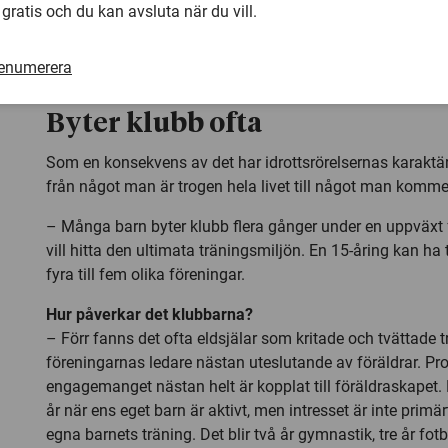
 gratis och du kan avsluta när du vill.
– Många gånger står barnets idrottande i centrum för hel
fritidsarrangemang. Familjens sociala liv anpassas till ba
renumerera
semestern planeras, vilket umgänge man har.
Byter klubb ofta
Som en konsekvens av det har idrottsrörelsernas karaktä
från något man är trogen hela livet till något man kommer
– Många barn byter klubb flera gånger under en uppväxt f
vill hitta den ultimata träningsmiljön. En 15-åring kan ha 
fyra till fem olika föreningar.
Hur påverkar det klubbarna?
– Förr fanns det ofta eldsjälar som kritade och tvättade t
föreningarnas ledare nästan uteslutande av föräldrar. Pro
engagemanget nästan helt är kopplat till föräldraskapet.
år när ens eget barn är aktivt, men intresset är inte primär
egna barnets träning. Det blir två år gymnastik, tre år fo