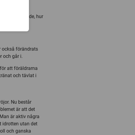
a familjens
rnets idrottande, hur
r också förändrats
 och går i.
ör att föräldrarna
tränat och tävlat i
röjor. Nu består
blemet är att det
 Man är aktiv några
t idrotten utan det
tboll och ganska