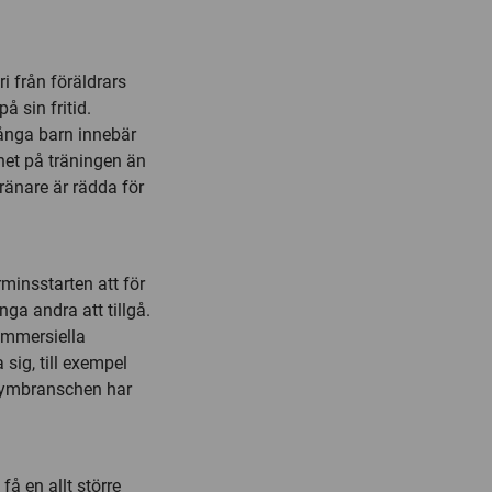
i från föräldrars
 sin fritid.
många barn innebär
et på träningen än
ränare är rädda för
rminsstarten att för
inga andra att tillgå.
kommersiella
 sig, till exempel
Gymbranschen har
få en allt större