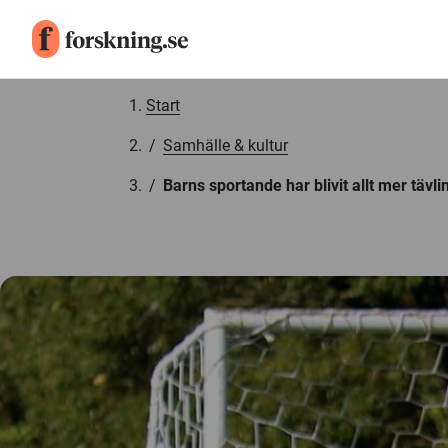
Gå till innehåll
Start
/
Samhälle & kultur
/
Barns sportande har blivit allt mer tävli