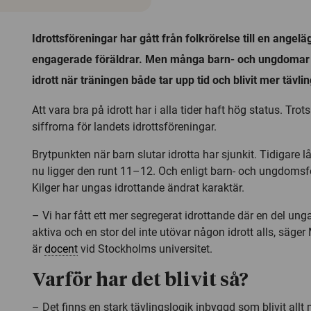
Idrottsföreningar har gått från folkrörelse till en angelä
engagerade föräldrar. Men många barn- och ungdomar 
idrott när träningen både tar upp tid och blivit mer tävli
Att vara bra på idrott har i alla tider haft hög status. Trot
siffrorna för landets idrottsföreningar.
Brytpunkten när barn slutar idrotta har sjunkit. Tidigare l
nu ligger den runt 11–12. Och enligt barn- och ungdom
Kilger har ungas idrottande ändrat karaktär.
– Vi har fått ett mer segregerat idrottande där en del unga
aktiva och en stor del inte utövar någon idrott alls, säg
är
docent
vid Stockholms universitet.
Varför har det blivit så?
– Det finns en stark tävlingslogik inbyggd som blivit all