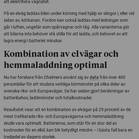
att elektrifiera vägnätet.
På en elväg laddas bilen under körning med hjälp av slingor i, eller vid
sidan av, körbanan. Fordon kan också laddas med ledningar som
går i luften, ungefär som spårvagnar och tåg. Alla varianterna gör
att bilarna inte behöver stå stilla för att ladda, och behovet av att
lagra energi i batteriet minskar.
Kombination av elvägar och
hemmaladdning optimal
Nu har forskare från Chalmers använt sig av
data
från över 400
personbilar för att studera verkliga körmönster på olika delar av
svenska riks- och Europavägar. De har sedan gjort beräkningar av
batteribehov, laddmönster och totalkostnader.
Resultatet visar att en kombination av elvägar på 25 procent av de
mest trafikerade riks- och Europavägarna och hemmaladdning
skulle vara optimalt. Batterierna, som står för en stor del av
kostnaden för en elbil, kan blir betydligt mindre – i bästa fall bara en
tredjedel av dagens storlek.