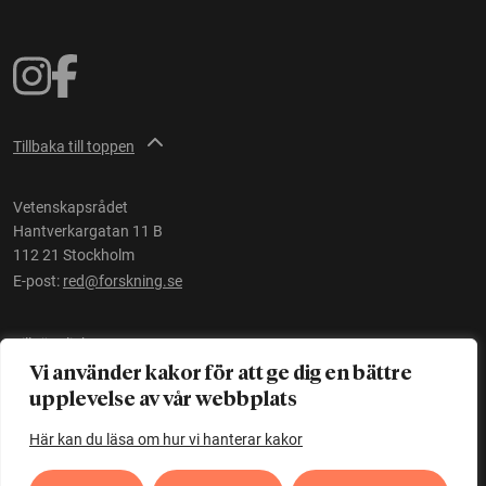
Tillbaka till toppen
Vetenskapsrådet
Hantverkargatan 11 B
112 21 Stockholm
E-post:
red@forskning.se
Tillgänglighet
Vi använder kakor för att ge dig en bättre
upplevelse av vår webbplats
Ett initiativ av
Vetenskapsrådet
Här kan du läsa om hur vi hanterar kakor