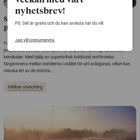
veckan med vårt
nyhetsbrev!
Så kan färgat textilavfall av polyester
PS. Det är gratis och du kan avsluta när du vill.
processas utan kemikalier
Jag vill prenumerera
Forskare har utvecklat en metod som gör att blandat, färgat
polyesteravfall kan få en jämn ny färg utan vare sig vatten eller
kemikalier. Med hjälp av superkritisk koldioxid omfördelas
färgämnena mellan textilierna i stället för att avlägsnas, vilket kan
minska ett av de största...
Hållbar utveckling