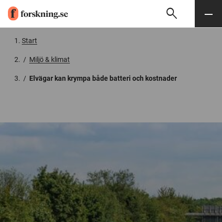
search
Sök
Meny
Gå till innehåll
Start
/
Miljö & klimat
/
Elvägar kan krympa både batteri och kostnader